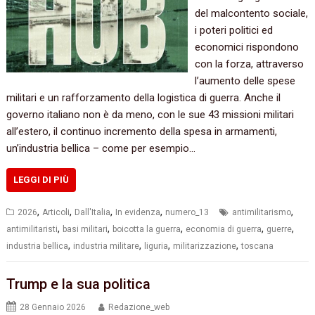
del malcontento sociale,
i poteri politici ed
economici rispondono
con la forza, attraverso
l’aumento delle spese
militari e un rafforzamento della logistica di guerra. Anche il
governo italiano non è da meno, con le sue 43 missioni militari
all’estero, il continuo incremento della spesa in armamenti,
un’industria bellica – come per esempio…
LEGGI DI PIÙ
,
,
,
,
,
2026
Articoli
Dall'Italia
In evidenza
numero_13
antimilitarismo
,
,
,
,
,
antimilitaristi
basi militari
boicotta la guerra
economia di guerra
guerre
,
,
,
,
industria bellica
industria militare
liguria
militarizzazione
toscana
Trump e la sua politica
28 Gennaio 2026
Redazione_web