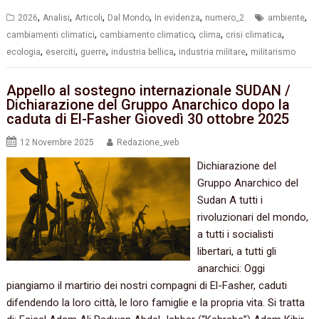
,
,
,
,
,
,
2026
Analisi
Articoli
Dal Mondo
In evidenza
numero_2
ambiente
,
,
,
,
cambiamenti climatici
cambiamento climatico
clima
crisi climatica
,
,
,
,
,
ecologia
eserciti
guerre
industria bellica
industria militare
militarismo
Appello al sostegno internazionale SUDAN /
Dichiarazione del Gruppo Anarchico dopo la
caduta di El-Fasher Giovedì 30 ottobre 2025
12 Novembre 2025
Redazione_web
Dichiarazione del
Gruppo Anarchico del
Sudan A tutti i
rivoluzionari del mondo,
a tutti i socialisti
libertari, a tutti gli
anarchici: Oggi
piangiamo il martirio dei nostri compagni di El-Fasher, caduti
difendendo la loro città, le loro famiglie e la propria vita. Si tratta