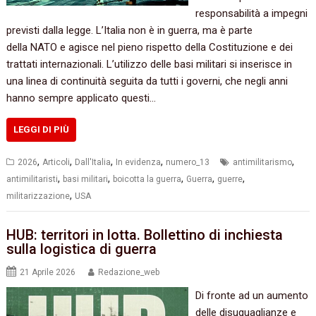
responsabilità a impegni
previsti dalla legge. L’Italia non è in guerra, ma è parte
della NATO e agisce nel pieno rispetto della Costituzione e dei
trattati internazionali. L’utilizzo delle basi militari si inserisce in
una linea di continuità seguita da tutti i governi, che negli anni
hanno sempre applicato questi…
LEGGI DI PIÙ
,
,
,
,
,
2026
Articoli
Dall'Italia
In evidenza
numero_13
antimilitarismo
,
,
,
,
,
antimilitaristi
basi militari
boicotta la guerra
Guerra
guerre
,
militarizzazione
USA
HUB: territori in lotta. Bollettino di inchiesta
sulla logistica di guerra
21 Aprile 2026
Redazione_web
Di fronte ad un aumento
delle disuguaglianze e