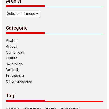
Archivi
c
e
Archivi
Categorie
Analisi
Articoli
Comunicati
Culture
Dal Mondo
Dall’Italia
In evidenza
Other languages
Tag
anarchici
Anarchismo
anarres
antifascismo