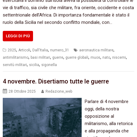
esercitava il dominio sull’isola aveva la possibilità di controllare le
vie di traffico, sia civile che militare, fra oriente, occidente e costa
settentrionale dell’Africa. Di importanza fondamentale è stato il
ruolo della Sicilia nel secondo conflitto mondiale, con…
LEGGI DI PIÙ
,
,
,
,
2025
Articoli
Dall'Italia
numero_31
aeronautica militare
,
,
,
,
,
,
,
antimilitarismo
basi militari
guerre
guerre globali
muos
nato
niscemi
,
,
servitù militari
sicilia
sigonella
4 novembre. Disertiamo tutte le guerre
28 Ottobre 2025
Redazione_web
Parlare di 4 novembre
oggi, della nostra
opposizione al
militarismo, alla retorica
e alla propaganda che