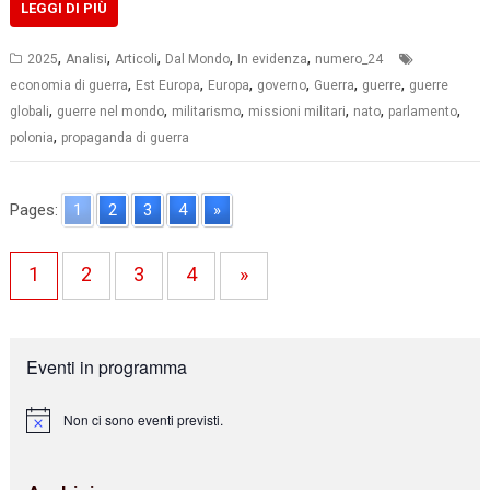
LEGGI DI PIÙ
,
,
,
,
,
2025
Analisi
Articoli
Dal Mondo
In evidenza
numero_24
,
,
,
,
,
,
economia di guerra
Est Europa
Europa
governo
Guerra
guerre
guerre
,
,
,
,
,
,
globali
guerre nel mondo
militarismo
missioni militari
nato
parlamento
,
polonia
propaganda di guerra
Pages:
1
2
3
4
»
1
2
3
4
»
Eventi in programma
Non ci sono eventi previsti.
N
o
t
i