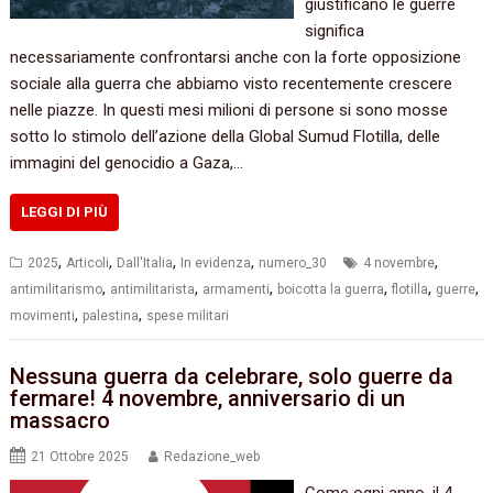
giustificano le guerre
significa
necessariamente confrontarsi anche con la forte opposizione
sociale alla guerra che abbiamo visto recentemente crescere
nelle piazze. In questi mesi milioni di persone si sono mosse
sotto lo stimolo dell’azione della Global Sumud Flotilla, delle
immagini del genocidio a Gaza,…
LEGGI DI PIÙ
,
,
,
,
,
2025
Articoli
Dall'Italia
In evidenza
numero_30
4 novembre
,
,
,
,
,
,
antimilitarismo
antimilitarista
armamenti
boicotta la guerra
flotilla
guerre
,
,
movimenti
palestina
spese militari
Nessuna guerra da celebrare, solo guerre da
fermare! 4 novembre, anniversario di un
massacro
21 Ottobre 2025
Redazione_web
Come ogni anno, il 4