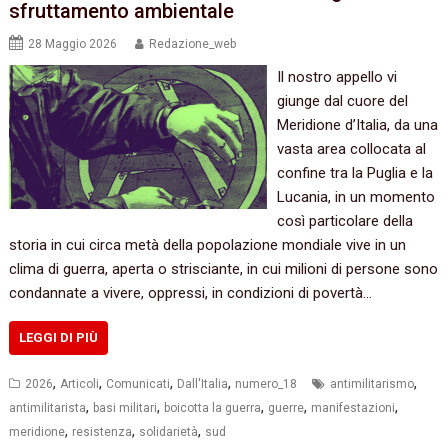
sfruttamento ambientale
28 Maggio 2026
Redazione_web
Il nostro appello vi
giunge dal cuore del
Meridione d’Italia, da una
vasta area collocata al
confine tra la Puglia e la
Lucania, in un momento
così particolare della
storia in cui circa metà della popolazione mondiale vive in un
clima di guerra, aperta o strisciante, in cui milioni di persone sono
condannate a vivere, oppressi, in condizioni di povertà…
LEGGI DI PIÙ
,
,
,
,
,
2026
Articoli
Comunicati
Dall'Italia
numero_18
antimilitarismo
,
,
,
,
,
antimilitarista
basi militari
boicotta la guerra
guerre
manifestazioni
,
,
,
meridione
resistenza
solidarietà
sud