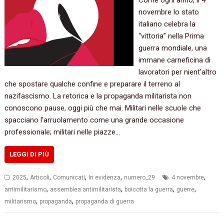
novembre lo stato
italiano celebra la
“vittoria” nella Prima
guerra mondiale, una
immane carneficina di
lavoratori per nient’altro
che spostare qualche confine e preparare il terreno al
nazifascismo. La retorica e la propaganda militarista non
conoscono pause, oggi più che mai. Militari nelle scuole che
spacciano l’arruolamento come una grande occasione
professionale; militari nelle piazze…
LEGGI DI PIÙ
,
,
,
,
,
2025
Articoli
Comunicati
In evidenza
numero_29
4 novembre
,
,
,
,
antimilitarismo
assemblea antimilitarista
boicotta la guerra
guerre
,
,
militarismo
propaganda
propaganda di guerra