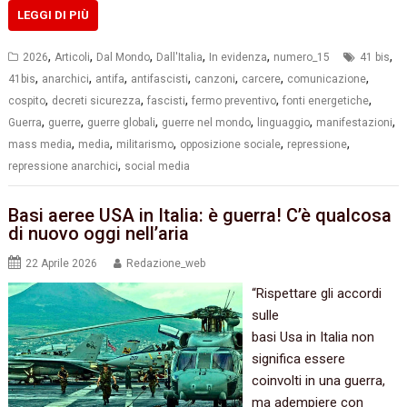
LEGGI DI PIÙ
,
,
,
,
,
,
2026
Articoli
Dal Mondo
Dall'Italia
In evidenza
numero_15
41 bis
,
,
,
,
,
,
,
41bis
anarchici
antifa
antifascisti
canzoni
carcere
comunicazione
,
,
,
,
,
cospito
decreti sicurezza
fascisti
fermo preventivo
fonti energetiche
,
,
,
,
,
,
Guerra
guerre
guerre globali
guerre nel mondo
linguaggio
manifestazioni
,
,
,
,
,
mass media
media
militarismo
opposizione sociale
repressione
,
repressione anarchici
social media
Basi aeree USA in Italia: è guerra! C’è qualcosa
di nuovo oggi nell’aria
22 Aprile 2026
Redazione_web
“Rispettare gli accordi
sulle
basi Usa in Italia non
significa essere
coinvolti in una guerra,
ma adempiere con