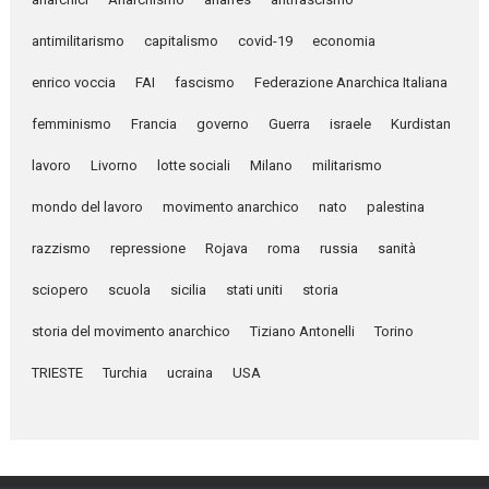
antimilitarismo
capitalismo
covid-19
economia
enrico voccia
FAI
fascismo
Federazione Anarchica Italiana
femminismo
Francia
governo
Guerra
israele
Kurdistan
lavoro
Livorno
lotte sociali
Milano
militarismo
mondo del lavoro
movimento anarchico
nato
palestina
razzismo
repressione
Rojava
roma
russia
sanità
sciopero
scuola
sicilia
stati uniti
storia
storia del movimento anarchico
Tiziano Antonelli
Torino
TRIESTE
Turchia
ucraina
USA