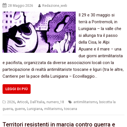
28 Maggio 2026
Redazione_web
Il 29 e 30 maggio si
terrà a Pontremoli, in
Lunigiana – la valle che
si allunga tra il passo
della Cisa, le Alpi
Apuane e il mare – una
due giorni antimilitarista
e pacifista, organizzata da diverse associazioni locali con la
partecipazione di realtà antimilitariste toscane e liguri (tra le altre,
Cantiere per la pace della Lunigiana – Ecovillaggio…
LEGGI DI PIÙ
,
,
,
,
2026
Articoli
Dall'Italia
numero_18
antimilitarismo
boicotta la
,
,
,
,
guerra
guerre
Lunigiana
militarismo
toscana
Territori resistenti in marcia contro guerra e