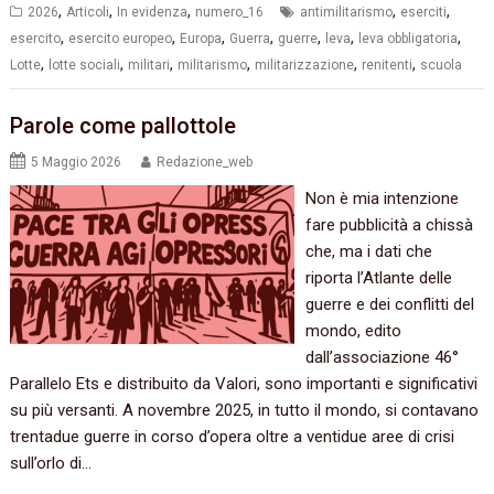
,
,
,
,
,
2026
Articoli
In evidenza
numero_16
antimilitarismo
eserciti
,
,
,
,
,
,
,
esercito
esercito europeo
Europa
Guerra
guerre
leva
leva obbligatoria
,
,
,
,
,
,
Lotte
lotte sociali
militari
militarismo
militarizzazione
renitenti
scuola
Parole come pallottole
5 Maggio 2026
Redazione_web
Non è mia intenzione
fare pubblicità a chissà
che, ma i dati che
riporta l’Atlante delle
guerre e dei conflitti del
mondo, edito
dall’associazione 46°
Parallelo Ets e distribuito da Valori, sono importanti e significativi
su più versanti. A novembre 2025, in tutto il mondo, si contavano
trentadue guerre in corso d’opera oltre a ventidue aree di crisi
sull’orlo di…