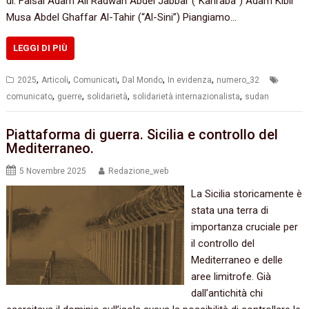
di: Faisal Adam Ali Radwan Abdel Jabbar (“Kahraba”) Adam Kibir
Musa Abdel Ghaffar Al-Tahir (“Al-Sini”) Piangiamo…
LEGGI DI PIÙ
,
,
,
,
,
2025
Articoli
Comunicati
Dal Mondo
In evidenza
numero_32
,
,
,
,
comunicato
guerre
solidarietà
solidarietà internazionalista
sudan
Piattaforma di guerra. Sicilia e controllo del
Mediterraneo.
5 Novembre 2025
Redazione_web
La Sicilia storicamente è
stata una terra di
importanza cruciale per
il controllo del
Mediterraneo e delle
aree limitrofe. Già
dall’antichità chi