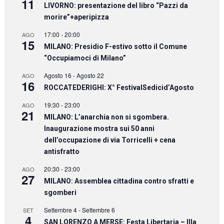
11
LIVORNO: presentazione del libro “Pazzi da
morire”+aperipizza
17:00
-
20:00
AGO
15
MILANO: Presidio F-estivo sotto il Comune
“Occupiamoci di Milano”
Agosto 16
-
Agosto 22
AGO
16
ROCCATEDERIGHI: X° FestivalSedicid’Agosto
19:30
-
23:00
AGO
21
MILANO: L’anarchia non si sgombera.
Inaugurazione mostra sui 50 anni
dell’occupazione di via Torricelli + cena
antisfratto
20:30
-
23:00
AGO
27
MILANO: Assemblea cittadina contro sfratti e
sgomberi
Settembre 4
-
Settembre 6
SET
4
SAN LORENZO A MERSE: Festa Libertaria – IIIa