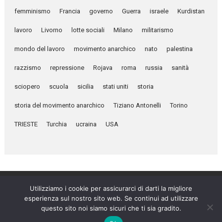
femminismo
Francia
governo
Guerra
israele
Kurdistan
lavoro
Livorno
lotte sociali
Milano
militarismo
mondo del lavoro
movimento anarchico
nato
palestina
razzismo
repressione
Rojava
roma
russia
sanità
sciopero
scuola
sicilia
stati uniti
storia
storia del movimento anarchico
Tiziano Antonelli
Torino
TRIESTE
Turchia
ucraina
USA
Utilizziamo i cookie per assicurarci di darti la migliore
esperienza sul nostro sito web. Se continui ad utilizzare
Umanità Nova © 2026
questo sito noi siamo sicuri che ti sia gradito.
Settimanale anarchico fondato nel 1920 da Errico Malatesta