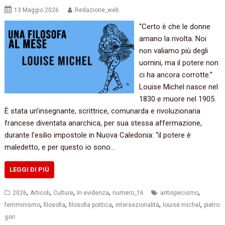
13 Maggio 2026
Redazione_web
“Certo è che le donne
amano la rivolta. Noi
non valiamo più degli
uomini, ma il potere non
ci ha ancora corrotte.”
Louise Michel nasce nel
1830 e muore nel 1905.
È stata un’insegnante, scrittrice, comunarda e rivoluzionaria
francese diventata anarchica, per sua stessa affermazione,
durante l’esilio impostole in Nuova Caledonia: “il potere è
maledetto, e per questo io sono…
LEGGI DI PIÙ
,
,
,
,
,
2026
Articoli
Culture
In evidenza
numero_16
antispecismo
,
,
,
,
,
femminismo
filosofia
filosofia politica
intersezionalità
louise michel
pietro
gori