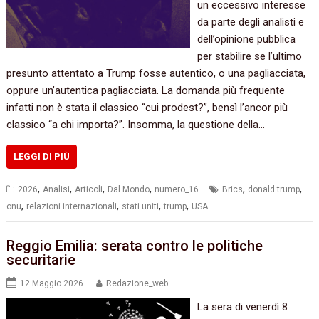
un eccessivo interesse
da parte degli analisti e
dell’opinione pubblica
per stabilire se l’ultimo
presunto attentato a Trump fosse autentico, o una pagliacciata,
oppure un’autentica pagliacciata. La domanda più frequente
infatti non è stata il classico “cui prodest?”, bensì l’ancor più
classico “a chi importa?”. Insomma, la questione della…
LEGGI DI PIÙ
,
,
,
,
,
,
2026
Analisi
Articoli
Dal Mondo
numero_16
Brics
donald trump
,
,
,
,
onu
relazioni internazionali
stati uniti
trump
USA
Reggio Emilia: serata contro le politiche
securitarie
12 Maggio 2026
Redazione_web
La sera di venerdì 8