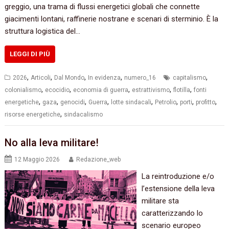
greggio, una trama di flussi energetici globali che connette
giacimenti lontani, raffinerie nostrane e scenari di sterminio. È la
struttura logistica del…
LEGGI DI PIÙ
,
,
,
,
,
2026
Articoli
Dal Mondo
In evidenza
numero_16
capitalismo
,
,
,
,
,
colonialismo
ecocidio
economia di guerra
estrattivismo
flotilla
fonti
,
,
,
,
,
,
,
,
energetiche
gaza
genocidi
Guerra
lotte sindacali
Petrolio
porti
profitto
,
risorse energetiche
sindacalismo
No alla leva militare!
12 Maggio 2026
Redazione_web
La reintroduzione e/o
l’estensione della leva
militare sta
caratterizzando lo
scenario europeo