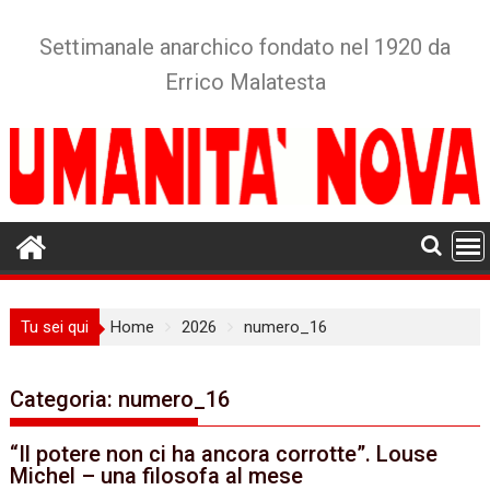
Skip
to
Settimanale anarchico fondato nel 1920 da
content
Errico Malatesta
Tu sei qui
Home
2026
numero_16
Categoria:
numero_16
“Il potere non ci ha ancora corrotte”. Louse
Michel – una filosofa al mese