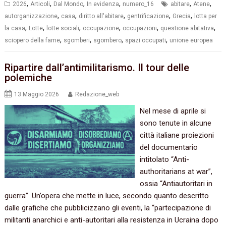
,
,
,
,
,
,
2026
Articoli
Dal Mondo
In evidenza
numero_16
abitare
Atene
,
,
,
,
,
autorganizzazione
casa
diritto all'abitare
gentrificazione
Grecia
lotta per
,
,
,
,
,
,
la casa
Lotte
lotte sociali
occupazione
occupazioni
questione abitativa
,
,
,
,
sciopero della fame
sgomberi
sgombero
spazi occupati
unione europea
Ripartire dall’antimilitarismo. Il tour delle
polemiche
13 Maggio 2026
Redazione_web
Nel mese di aprile si
sono tenute in alcune
città italiane proiezioni
del documentario
intitolato “Anti-
authoritarians at war”,
ossia “Antiautoritari in
guerra”. Un’opera che mette in luce, secondo quanto descritto
dalle grafiche che pubblicizzano gli eventi, la “partecipazione di
militanti anarchici e anti-autoritari alla resistenza in Ucraina dopo