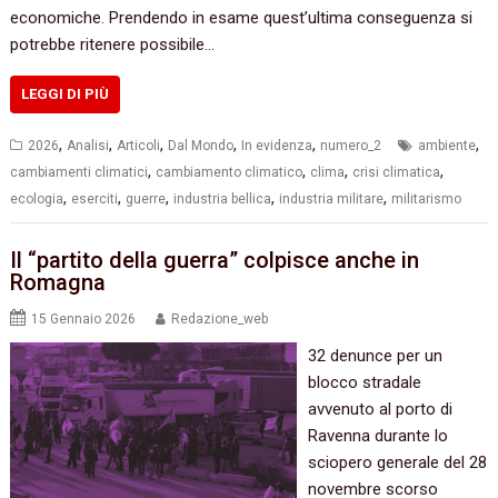
economiche. Prendendo in esame quest’ultima conseguenza si
potrebbe ritenere possibile…
LEGGI DI PIÙ
,
,
,
,
,
,
2026
Analisi
Articoli
Dal Mondo
In evidenza
numero_2
ambiente
,
,
,
,
cambiamenti climatici
cambiamento climatico
clima
crisi climatica
,
,
,
,
,
ecologia
eserciti
guerre
industria bellica
industria militare
militarismo
Il “partito della guerra” colpisce anche in
Romagna
15 Gennaio 2026
Redazione_web
32 denunce per un
blocco stradale
avvenuto al porto di
Ravenna durante lo
sciopero generale del 28
novembre scorso