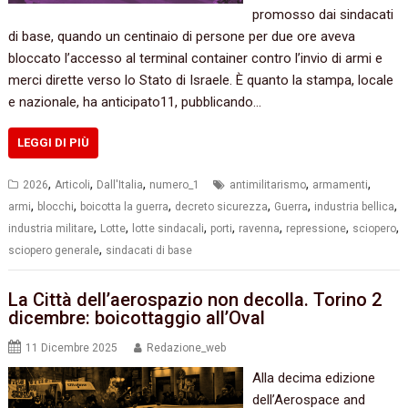
promosso dai sindacati
di base, quando un centinaio di persone per due ore aveva
bloccato l’accesso al terminal container contro l’invio di armi e
merci dirette verso lo Stato di Israele. È quanto la stampa, locale
e nazionale, ha anticipato11, pubblicando…
LEGGI DI PIÙ
,
,
,
,
,
2026
Articoli
Dall'Italia
numero_1
antimilitarismo
armamenti
,
,
,
,
,
,
armi
blocchi
boicotta la guerra
decreto sicurezza
Guerra
industria bellica
,
,
,
,
,
,
,
industria militare
Lotte
lotte sindacali
porti
ravenna
repressione
sciopero
,
sciopero generale
sindacati di base
La Città dell’aerospazio non decolla. Torino 2
dicembre: boicottaggio all’Oval
11 Dicembre 2025
Redazione_web
Alla decima edizione
dell’Aerospace and