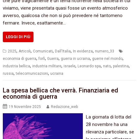
che pure tragicamente è un tema ricorrente nella società in cui
viviamo, viene presentata quasi fosse un evento atmosferico
avverso, qualcosa che non si può prevedere né tantomeno
fermare. Invece, esattamente…
LEGGI DI PIÙ
,
,
,
,
,
2025
Articoli
Comunicati
Dall'Italia
In evidenza
numero_33
,
,
,
,
,
economia di guerra
forlì
Guerra
guerra in ucraina
guerre nel mondo
,
,
,
,
,
,
industria bellica
industria militare
israele
Leonardo spa
nato
palestina
,
,
russia
telecomunicazioni
ucraina
La spesa bellica che verrà. Finanziaria ed
economia di guerra
19 Novembre 2025
Redazione_web
La giornata di lotta del
28 novembre ha una
rilevanza particolare, se