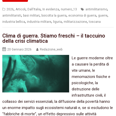
,
,
,
,
,
2026
Articoli
Dall'Italia
In evidenza
numero_13
antimilitarismo
,
,
,
,
,
antimilitaristi
basi militari
boicotta la guerra
economia di guerra
guerre
,
,
,
,
industria bellica
industria militare
liguria
militarizzazione
toscana
Clima di guerra. Stiamo freschi – il taccuino
della crisi climatica
20 Gennaio 2026
Redazione_web
Le guerre moderne oltre
a causare la perdita di
vite umane, le
menomazioni fisiche e
psicologiche, la
distruzione delle
infrastrutture civili, il
collasso dei servizi essenziali, la diffusione della povertà hanno
un enorme impatto sugli ecosistemi naturali e, se si escludono le
“fabbriche di morte”, un effetto depressivo sulle attività