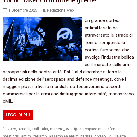
Torino. Disertori di tutte le guerre!
1 Dicembre 2025
Redazione_web
Un grande corteo
antimilitarista ha
attraversato le strade di
Torino, rompendo la
cortina fumogena che
avvolge l’industria bellica
ed il mercato delle armi
aerospaziali nella nostra città. Dal 2 al 4 dicembre si terrà la
decima edizione dell’aerospace and defence meetings, dove i
maggiori player a livello mondiale sottoscriveranno accordi
commerciali per le armi che distruggono intere città, massacrano
civili,…
LEGGI DI PIÙ
,
,
,
2025
Articoli
Dall'Italia
numero_35
aerospace and defense
,
,
,
,
,
,
meetings
antimilitarismo
assemblea antimilitarista
corteo
FAI
Guerra