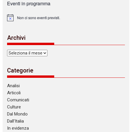
Eventi in programma
Non ci sono eventi previsti.
N
o
t
i
Archivi
c
e
Archivi
Categorie
Analisi
Articoli
Comunicati
Culture
Dal Mondo
Dall’Italia
In evidenza