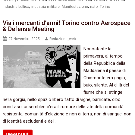
,
,
,
,
industria bellica
industria militare
Manifestazione
nato
Torino
Via i mercanti d’armi! Torino contro Aerospace
& Defense Meeting
27 Novembre 2025
Redazione_web
Nonostante la
primavera, al tempo
della Repubblica della
Maddalena il paese di
Chiomonte era grigio,
buio, silente. Al di là del
fiume che si stringe
nella gorgia, nello spazio libero fatto di vigne, barricate, cibo
condiviso, assemblee c’era il rumore delle vite della comunità
resistente, comunità d’elezione e non di terra, non di sangue, non
di identità escludenti e del…
LEGGI DI PIÙ