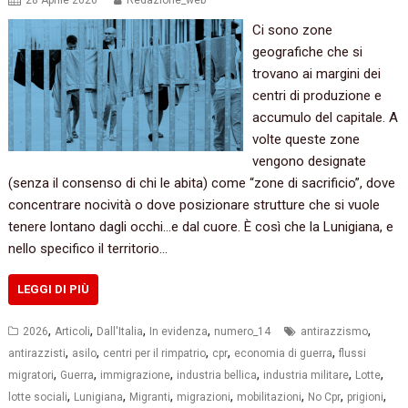
28 Aprile 2026
Redazione_web
Ci sono zone
geografiche che si
trovano ai margini dei
centri di produzione e
accumulo del capitale. A
volte queste zone
vengono designate
(senza il consenso di chi le abita) come “zone di sacrificio”, dove
concentrare nocività o dove posizionare strutture che si vuole
tenere lontano dagli occhi…e dal cuore. È così che la Lunigiana, e
nello specifico il territorio…
LEGGI DI PIÙ
,
,
,
,
,
2026
Articoli
Dall'Italia
In evidenza
numero_14
antirazzismo
,
,
,
,
,
antirazzisti
asilo
centri per il rimpatrio
cpr
economia di guerra
flussi
,
,
,
,
,
,
migratori
Guerra
immigrazione
industria bellica
industria militare
Lotte
,
,
,
,
,
,
,
lotte sociali
Lunigiana
Migranti
migrazioni
mobilitazioni
No Cpr
prigioni