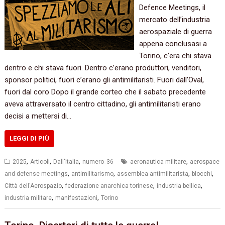
Defence Meetings, il
mercato dell’industria
aerospaziale di guerra
appena conclusasi a
Torino, c’era chi stava
dentro e chi stava fuori. Dentro c’erano produttori, venditori,
sponsor politici, fuori c’erano gli antimilitaristi. Fuori dall’Oval,
fuori dal coro Dopo il grande corteo che il sabato precedente
aveva attraversato il centro cittadino, gli antimilitaristi erano
decisi a mettersi di…
LEGGI DI PIÙ
,
,
,
,
2025
Articoli
Dall'Italia
numero_36
aeronautica militare
aerospace
,
,
,
,
and defense meetings
antimilitarismo
assemblea antimilitarista
blocchi
,
,
,
Città dell'Aerospazio
federazione anarchica torinese
industria bellica
,
,
industria militare
manifestazioni
Torino