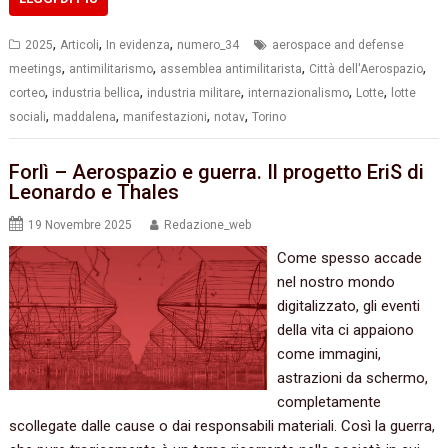
,
,
,
2025
Articoli
In evidenza
numero_34
aerospace and defense
,
,
,
,
meetings
antimilitarismo
assemblea antimilitarista
Città dell'Aerospazio
,
,
,
,
,
corteo
industria bellica
industria militare
internazionalismo
Lotte
lotte
,
,
,
,
sociali
maddalena
manifestazioni
notav
Torino
Forlì – Aerospazio e guerra. Il progetto EriS di
Leonardo e Thales
19 Novembre 2025
Redazione_web
Come spesso accade
nel nostro mondo
digitalizzato, gli eventi
della vita ci appaiono
come immagini,
astrazioni da schermo,
completamente
scollegate dalle cause o dai responsabili materiali. Così la guerra,