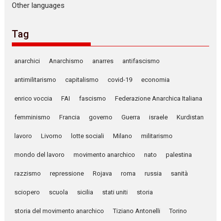
Other languages
Tag
anarchici
Anarchismo
anarres
antifascismo
antimilitarismo
capitalismo
covid-19
economia
enrico voccia
FAI
fascismo
Federazione Anarchica Italiana
femminismo
Francia
governo
Guerra
israele
Kurdistan
lavoro
Livorno
lotte sociali
Milano
militarismo
mondo del lavoro
movimento anarchico
nato
palestina
razzismo
repressione
Rojava
roma
russia
sanità
sciopero
scuola
sicilia
stati uniti
storia
storia del movimento anarchico
Tiziano Antonelli
Torino