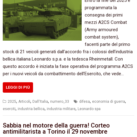
Entro la fine del 2025 è
programmata la
consegna dei primi
mezzi A2CS Combat
(Army armoured
combat system),
facenti parte del primo
stock di 21 veicoli generati dall’accordo fra i colossi dell’industria
bellica italiana Leonardo s.p.a. e la tedesca Rheinmetall. Con
questo accordo è iniziata la fase operativa del programma A2CS
per i nuovi veicoli da combattimento dell’Esercito, che vede…
LEGGI DI PIÙ
,
,
,
,
,
2025
Articoli
Dall'Italia
numero_33
difesa
economia di guerra
,
,
,
eserciti
industria bellica
industria militare
Leonardo spa
Sabbia nel motore della guerra! Corteo
antimilitarista a Torino il 29 novembre