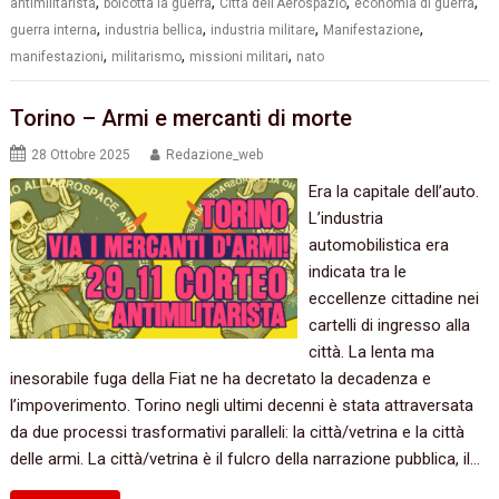
,
,
,
,
antimilitarista
boicotta la guerra
Città dell'Aerospazio
economia di guerra
,
,
,
,
guerra interna
industria bellica
industria militare
Manifestazione
,
,
,
manifestazioni
militarismo
missioni militari
nato
Torino – Armi e mercanti di morte
28 Ottobre 2025
Redazione_web
Era la capitale dell’auto.
L’industria
automobilistica era
indicata tra le
eccellenze cittadine nei
cartelli di ingresso alla
città. La lenta ma
inesorabile fuga della Fiat ne ha decretato la decadenza e
l’impoverimento. Torino negli ultimi decenni è stata attraversata
da due processi trasformativi paralleli: la città/vetrina e la città
delle armi. La città/vetrina è il fulcro della narrazione pubblica, il…