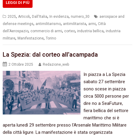
LEGGI DI PIÙ
,
,
,
,
2025
Articoli
Dall'Italia
In evidenza
numero_30
aerospace and
,
,
,
,
defense meetings
antimilitarismo
antimilitarista
armi
Città
,
,
,
,
dell'Aerospazio
commercio di armi
corteo
industria bellica
industria
,
,
militare
Manifestazione
Torino
La Spezia: dal corteo all’acampada
2 Ottobre 2025
Redazione_web
In piazza a La Spezia
sabato 27 settembre
sono scese in piazza
circa 5000 persone per
dire no a SeaFuture,
fiera bellica del settore
marittimo che si è
aperta lunedì 29 settembre presso l’Arsenale Marittimo Militare
della città ligure. La manifestazione è stata organizzata