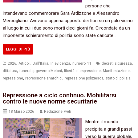
persone che
intendevano commemorare Sara Ardizzone e Alessandro
Mercogliano. Avevano appena apposto dei fiori su un palo vicino
al luogo in cui i due sono morti dieci giorni fa. Circondate da un
imponente schieramento di polizia sono state caricate…
LEGGI DI PIÙ
,
,
,
,
,
2026
Articoli
Dall'Italia
In evidenza
numero_11
decreti sicurezza
,
,
,
,
,
dittatura
funerale
governo Meloni
libertà di espressione
Manifestazione
,
,
,
repressione
repressione anarchici
repressione poliziesca
stato di polizia
Repressione a ciclo continuo. Mobilitarsi
contro le nuove norme securitarie
18 Marzo 2026
Redazione_web
Mentre il mondo
precipita a grandi passi
verso la guerra globale,