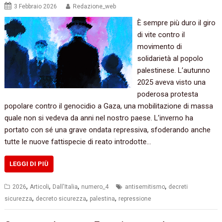
3 Febbraio 2026
Redazione_web
È sempre più duro il giro
di vite contro il
movimento di
solidarietà al popolo
palestinese. L’autunno
2025 aveva visto una
poderosa protesta
popolare contro il genocidio a Gaza, una mobilitazione di massa
quale non si vedeva da anni nel nostro paese. L’inverno ha
portato con sé una grave ondata repressiva, sfoderando anche
tutte le nuove fattispecie di reato introdotte…
LEGGI DI PIÙ
,
,
,
,
2026
Articoli
Dall'Italia
numero_4
antisemitismo
decreti
,
,
,
sicurezza
decreto sicurezza
palestina
repressione