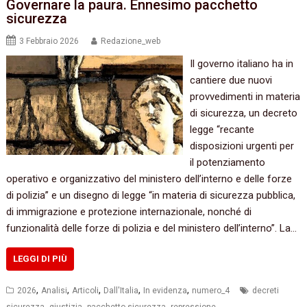
Governare la paura. Ennesimo pacchetto
sicurezza
3 Febbraio 2026
Redazione_web
Il governo italiano ha in
cantiere due nuovi
provvedimenti in materia
di sicurezza, un decreto
legge “recante
disposizioni urgenti per
il potenziamento
operativo e organizzativo del ministero dell’interno e delle forze
di polizia” e un disegno di legge “in materia di sicurezza pubblica,
di immigrazione e protezione internazionale, nonché di
funzionalità delle forze di polizia e del ministero dell’interno”. La…
LEGGI DI PIÙ
,
,
,
,
,
2026
Analisi
Articoli
Dall'Italia
In evidenza
numero_4
decreti
,
,
,