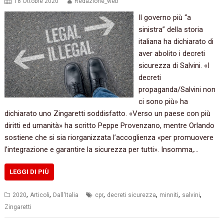
18 Ottobre 2020
Redazione_web
Il governo più “a
sinistra” della storia
italiana ha dichiarato di
aver abolito i decreti
sicurezza di Salvini. «I
decreti
propaganda/Salvini non
ci sono più» ha
dichiarato uno Zingaretti soddisfatto. «Verso un paese con più
diritti ed umanità» ha scritto Peppe Provenzano, mentre Orlando
sostiene che si sia riorganizzata l’accoglienza «per promuovere
l’integrazione e garantire la sicurezza per tutti». Insomma,…
LEGGI DI PIÙ
,
,
,
,
,
,
2020
Articoli
Dall'Italia
cpr
decreti sicurezza
minniti
salvini
Zingaretti