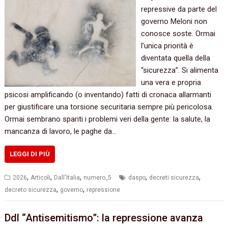
repressive da parte del
governo Meloni non
conosce soste. Ormai
l’unica priorità è
diventata quella della
“sicurezza”. Si alimenta
una vera e propria
psicosi amplificando (o inventando) fatti di cronaca allarmanti
per giustificare una torsione securitaria sempre più pericolosa.
Ormai sembrano spariti i problemi veri della gente: la salute, la
mancanza di lavoro, le paghe da…
LEGGI DI PIÙ
,
,
,
,
,
2026
Articoli
Dall'Italia
numero_5
daspo
decreti sicurezza
,
,
decreto sicurezza
governo
repressione
Ddl “Antisemitismo”: la repressione avanza