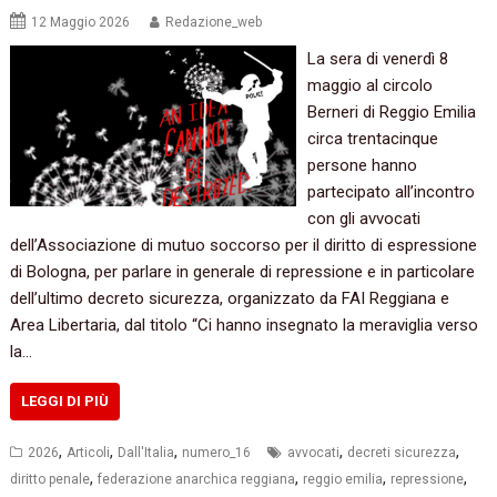
12 Maggio 2026
Redazione_web
La sera di venerdì 8
maggio al circolo
Berneri di Reggio Emilia
circa trentacinque
persone hanno
partecipato all’incontro
con gli avvocati
dell’Associazione di mutuo soccorso per il diritto di espressione
di Bologna, per parlare in generale di repressione e in particolare
dell’ultimo decreto sicurezza, organizzato da FAI Reggiana e
Area Libertaria, dal titolo “Ci hanno insegnato la meraviglia verso
la…
LEGGI DI PIÙ
,
,
,
,
,
2026
Articoli
Dall'Italia
numero_16
avvocati
decreti sicurezza
,
,
,
,
diritto penale
federazione anarchica reggiana
reggio emilia
repressione