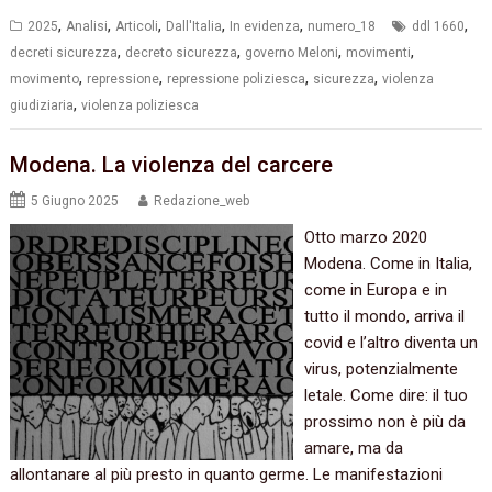
,
,
,
,
,
,
2025
Analisi
Articoli
Dall'Italia
In evidenza
numero_18
ddl 1660
,
,
,
,
decreti sicurezza
decreto sicurezza
governo Meloni
movimenti
,
,
,
,
movimento
repressione
repressione poliziesca
sicurezza
violenza
,
giudiziaria
violenza poliziesca
Modena. La violenza del carcere
5 Giugno 2025
Redazione_web
Otto marzo 2020
Modena. Come in Italia,
come in Europa e in
tutto il mondo, arriva il
covid e l’altro diventa un
virus, potenzialmente
letale. Come dire: il tuo
prossimo non è più da
amare, ma da
allontanare al più presto in quanto germe. Le manifestazioni