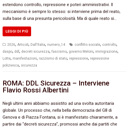
estendono controllo, repressione e poteri amministrativi. Il
meccanismo è sempre lo stesso: si interviene prima del reato,
sulla base di una presunta pericolosità. Ma di quale reato si…
LEGGI DI PIÙ
,
,
,
,
,
2026
Articoli
Dall'Italia
numero_14
conflitto sociale
controllo
,
,
,
,
,
,
daspo
ddl
decreti sicurezza
fascismo
governo Meloni
immigrazione
,
,
,
,
Lotte
manifestazioni
razzismo di stato
repressione
repressione
,
poliziesca
sicurezza
ROMA: DDL Sicurezza – Interviene
Flavio Rossi Albertini
Negli ultimi anni abbiamo assistito ad una svolta autoritaria
globale. Un processo che, nella bella democrazia del G8 di
Genova e di Piazza Fontana, si è manifestato chiaramente, a
partire dai “decreti sicurezza”, promossi anche dai partiti che