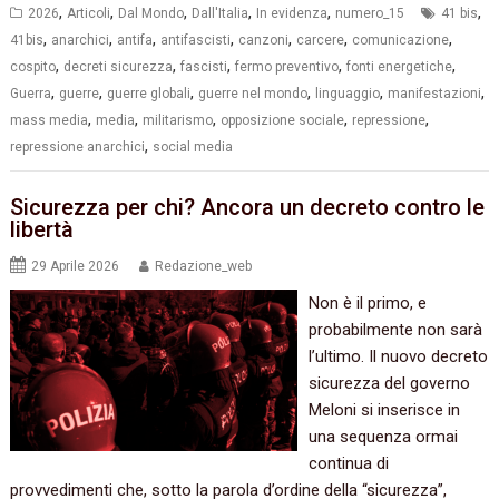
,
,
,
,
,
,
2026
Articoli
Dal Mondo
Dall'Italia
In evidenza
numero_15
41 bis
,
,
,
,
,
,
,
41bis
anarchici
antifa
antifascisti
canzoni
carcere
comunicazione
,
,
,
,
,
cospito
decreti sicurezza
fascisti
fermo preventivo
fonti energetiche
,
,
,
,
,
,
Guerra
guerre
guerre globali
guerre nel mondo
linguaggio
manifestazioni
,
,
,
,
,
mass media
media
militarismo
opposizione sociale
repressione
,
repressione anarchici
social media
Sicurezza per chi? Ancora un decreto contro le
libertà
29 Aprile 2026
Redazione_web
Non è il primo, e
probabilmente non sarà
l’ultimo. Il nuovo decreto
sicurezza del governo
Meloni si inserisce in
una sequenza ormai
continua di
provvedimenti che, sotto la parola d’ordine della “sicurezza”,