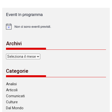
Eventi in programma
Non ci sono eventi previsti.
N
o
t
i
Archivi
c
e
Archivi
Categorie
Analisi
Articoli
Comunicati
Culture
Dal Mondo