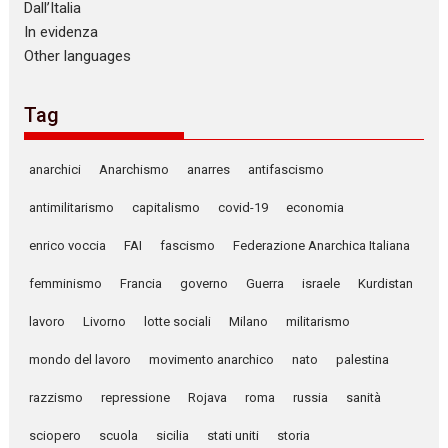
Dall’Italia
In evidenza
Other languages
Tag
anarchici
Anarchismo
anarres
antifascismo
antimilitarismo
capitalismo
covid-19
economia
enrico voccia
FAI
fascismo
Federazione Anarchica Italiana
femminismo
Francia
governo
Guerra
israele
Kurdistan
lavoro
Livorno
lotte sociali
Milano
militarismo
mondo del lavoro
movimento anarchico
nato
palestina
razzismo
repressione
Rojava
roma
russia
sanità
sciopero
scuola
sicilia
stati uniti
storia