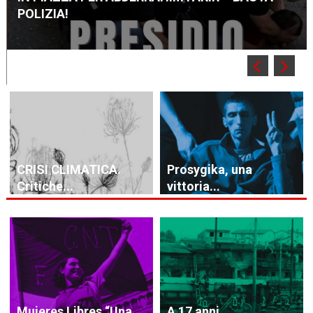
POLIZIA!
CRISI CLIMATICA.
Prosygika, una
Critiche...
vittoria...
Mujeres Libres “Una...
A 17 anni...