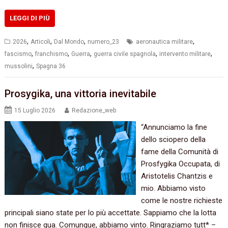
LEGGI DI PIÙ
,
,
,
,
2026
Articoli
Dal Mondo
numero_23
aeronautica militare
,
,
,
,
,
fascismo
franchismo
Guerra
guerra civile spagnola
intervento militare
,
mussolini
Spagna 36
Prosygika, una vittoria inevitabile
15 Luglio 2026
Redazione_web
“Annunciamo la fine
dello sciopero della
fame della Comunità di
Prosfygika Occupata, di
Aristotelis Chantzis e
mio. Abbiamo visto
come le nostre richieste
principali siano state per lo più accettate. Sappiamo che la lotta
non finisce qua. Comunque, abbiamo vinto. Ringraziamo tutt* –