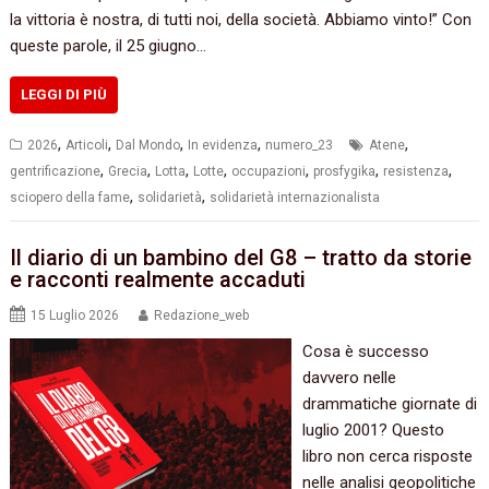
la vittoria è nostra, di tutti noi, della società. Abbiamo vinto!” Con
queste parole, il 25 giugno…
LEGGI DI PIÙ
,
,
,
,
,
2026
Articoli
Dal Mondo
In evidenza
numero_23
Atene
,
,
,
,
,
,
,
gentrificazione
Grecia
Lotta
Lotte
occupazioni
prosfygika
resistenza
,
,
sciopero della fame
solidarietà
solidarietà internazionalista
Il diario di un bambino del G8 – tratto da storie
e racconti realmente accaduti
15 Luglio 2026
Redazione_web
Cosa è successo
davvero nelle
drammatiche giornate di
luglio 2001? Questo
libro non cerca risposte
nelle analisi geopolitiche