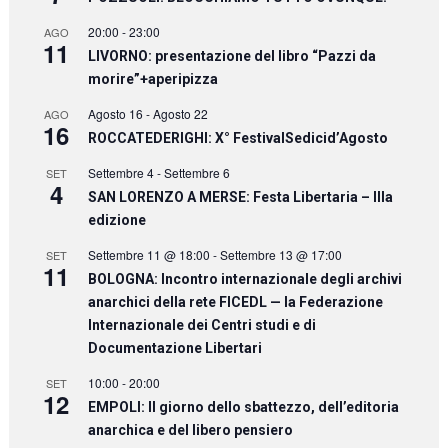
20:00
-
23:00
AGO
11
LIVORNO: presentazione del libro “Pazzi da
morire”+aperipizza
Agosto 16
-
Agosto 22
AGO
16
ROCCATEDERIGHI: X° FestivalSedicid’Agosto
Settembre 4
-
Settembre 6
SET
4
SAN LORENZO A MERSE: Festa Libertaria – IIIa
edizione
Settembre 11 @ 18:00
-
Settembre 13 @ 17:00
SET
11
BOLOGNA: Incontro internazionale degli archivi
anarchici della rete FICEDL — la Federazione
Internazionale dei Centri studi e di
Documentazione Libertari
10:00
-
20:00
SET
12
EMPOLI: Il giorno dello sbattezzo, dell’editoria
anarchica e del libero pensiero