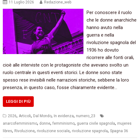
11 Luglio 2026
Redazione_web
Per conoscere il ruolo
che le donne anarchiche
hanno avuto nella
guerra e nella
rivoluzione spagnola del
1936 ho dovuto
ricorrere alle fonti orali,
cioè alle interviste con le protagoniste che avevano svolto un
ruolo centrale in questi eventi storici. Le donne sono state
spesso rese invisibili nelle narrazioni storiche, sebbene la loro
presenza, in questo caso, fosse chiaramente evidente…
LEGGI DI PIÙ
,
,
,
,
2026
Articoli
Dal Mondo
In evidenza
numero_23
,
,
,
,
anarcofemminismo
donne
femminismo
guerra civile spagnola
mujeres
,
,
,
,
libres
Rivoluzione
rivoluzione sociale
rivoluzione spagnola
Spagna 36