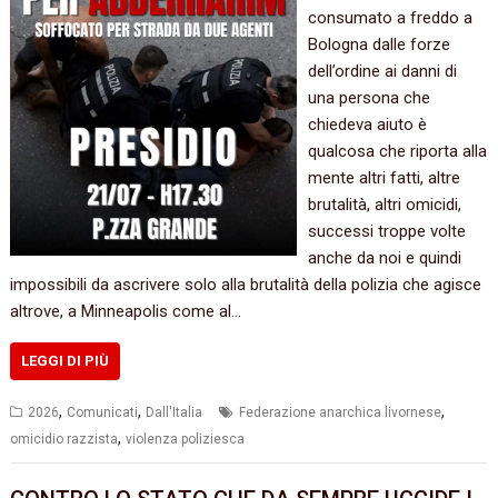
consumato a freddo a
Bologna dalle forze
dell’ordine ai danni di
una persona che
chiedeva aiuto è
qualcosa che riporta alla
mente altri fatti, altre
brutalità, altri omicidi,
successi troppe volte
anche da noi e quindi
impossibili da ascrivere solo alla brutalità della polizia che agisce
altrove, a Minneapolis come al…
LEGGI DI PIÙ
,
,
,
2026
Comunicati
Dall'Italia
Federazione anarchica livornese
,
omicidio razzista
violenza poliziesca