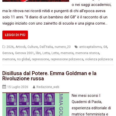
o nei saggi accademici,
ma le ritrova nei ricordi nitidi e pungenti di chi all’epoca aveva
solo 11 anni. “Il diario di un bambino del G8” è il racconto di un
viaggio iniziato con uno zainetto di scuola e una pigna come…
LEGGI DI PIÙ
,
,
,
,
,
,
2026
Articoli
Culture
Dall'Italia
numero_23
anticapitalismo
G8
,
,
,
,
,
,
,
Genova
Genova 2001
libri
Lotta
Lotte
memoria
memoria storica
,
,
,
,
memorie
no global
repressione
repressione poliziesca
violenza poliziesca
Disillusa dal Potere. Emma Goldman e la
Rivoluzione russa
15 Luglio 2026
Redazione_web
Nei mesi scorsi I
Quaderni di Paola,
esperienza editoriale di
matrice femminista e