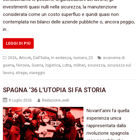
investimenti quasi nulli nella sicurezza, la manutenzione
considerata come un costo superfluo e quindi quasi non
contemplata nei bilanci delle aziende pubbliche o, ancora peggio,
in…
LEGGI DI PIÙ
,
,
,
,
2026
Articoli
Dall'Italia
In evidenza
numero_23
economia di
,
,
,
,
,
,
,
guerra
ferrovie
Guerra
logistica
Lotta
militari
sicurezza
sicurezza sul
,
,
lavoro
strage
viareggio
SPAGNA ‘36 L’UTOPIA SI FA STORIA
8 Luglio 2026
Redazione_web
Novant’anni fa quella
esperienza unica
rappresentata dalla
rivoluzione spagnola