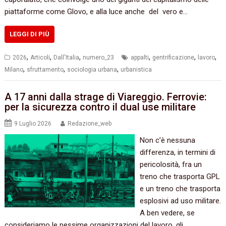
piattaforme come Glovo, e alla luce anche del vero e…
LEGGI DI PIÙ
,
,
,
,
,
,
2026
Articoli
Dall'Italia
numero_23
appalti
gentrificazione
lavoro
,
,
,
Milano
sfruttamento
sociologia urbana
urbanistica
A 17 anni dalla strage di Viareggio. Ferrovie:
per la sicurezza contro il dual use militare
9 Luglio 2026
Redazione_web
Non c’è nessuna
differenza, in termini di
pericolosità, fra un
treno che trasporta GPL
e un treno che trasporta
esplosivi ad uso militare.
A ben vedere, se
consideriamo le pessime organizzazioni del lavoro, gli