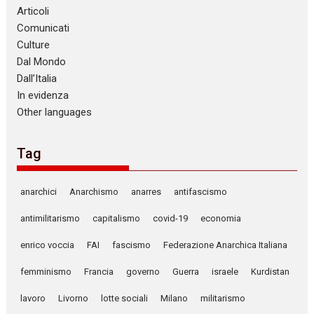
Articoli
Comunicati
Culture
Dal Mondo
Dall’Italia
In evidenza
Other languages
Tag
anarchici
Anarchismo
anarres
antifascismo
antimilitarismo
capitalismo
covid-19
economia
enrico voccia
FAI
fascismo
Federazione Anarchica Italiana
femminismo
Francia
governo
Guerra
israele
Kurdistan
lavoro
Livorno
lotte sociali
Milano
militarismo