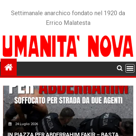
Skip
to
Settimanale anarchico fondato nel 1920 da
content
Errico Malatesta
24 Luglio 2026
IN PIAZZA PER ABDERRAHIM FAKIR – BASTA