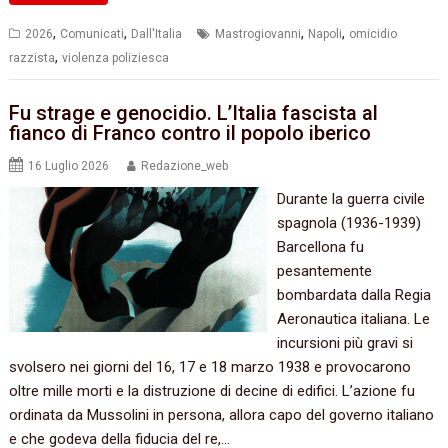
,
,
,
,
2026
Comunicati
Dall'Italia
Mastrogiovanni
Napoli
omicidio
,
razzista
violenza poliziesca
Fu strage e genocidio. L’Italia fascista al
fianco di Franco contro il popolo iberico
16 Luglio 2026
Redazione_web
Durante la guerra civile
spagnola (1936-1939)
Barcellona fu
pesantemente
bombardata dalla Regia
Aeronautica italiana. Le
incursioni più gravi si
svolsero nei giorni del 16, 17 e 18 marzo 1938 e provocarono
oltre mille morti e la distruzione di decine di edifici. L’azione fu
ordinata da Mussolini in persona, allora capo del governo italiano
e che godeva della fiducia del re,…