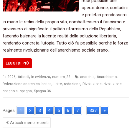
rese possibile che
operai, donne, contadini
e proletari prendessero
in mano le redini della propria vita, combattessero il fascismo e
privassero di significato il pallido riformismo della Repubblica,
facendo balenare la lucente realtà della soluzione libertaria,
rendendo concreta l’utopia. Tutto ciò fu possibile perché le forze
realmente rivoluzionarie dell’anarchismo sociale erano…
LEGGI DI PIÙ
,
,
,
,
,
2026
Articoli
In evidenza
numero_23
anarchia
Anarchismo
,
,
,
,
federazione anarchica iberica
Lotte
redazione
Rivoluzione
rivoluzione
,
,
spagnola
spagna
Spagna 36
Pages:
1
2
3
4
5
6
7
...
337
»
Navigazione
Articoli meno recenti
articoli