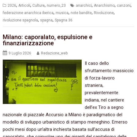
,
,
,
,
,
,
2026
Articoli
Culture
numero_23
anarchici
Anarchismo
canzoni
,
,
,
,
federazione anarchica iberica
musica
note bandite
Rivoluzione
,
,
rivoluzione spagnola
spagna
Spagna 36
Milano: caporalato, espulsione e
finanziarizzazione
9 Luglio 2026
Redazione_web
Il caso dello
sfruttamento massiccio
di forza-lavoro
straniera,
prevalentemente
indiana, nel cantiere
dell’ex Tiro a segno
nazionale di piazzale Accursio a Milano è paradigmatico del
modello di sviluppo urbanistico di stampo meneghino. Emerso
pochi mesi dopo un’altra inchiesta basata sull’accusa di
caporalato, che coinvolge uno dei giganti del capitalismo delle