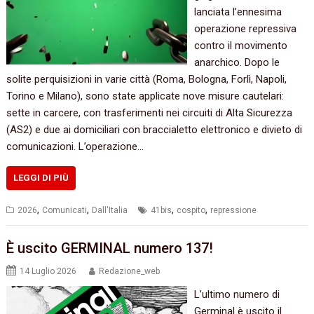
lanciata l’ennesima
operazione repressiva
contro il movimento
anarchico. Dopo le
solite perquisizioni in varie città (Roma, Bologna, Forlì, Napoli,
Torino e Milano), sono state applicate nove misure cautelari:
sette in carcere, con trasferimenti nei circuiti di Alta Sicurezza
(AS2) e due ai domiciliari con braccialetto elettronico e divieto di
comunicazioni. L’operazione…
LEGGI DI PIÙ
,
,
,
,
2026
Comunicati
Dall'Italia
41bis
cospito
repressione
È uscito GERMINAL numero 137!
14 Luglio 2026
Redazione_web
L’ultimo numero di
Germinal è uscito il