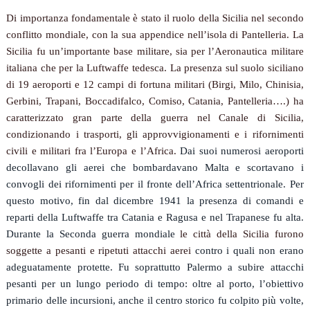
Di importanza fondamentale è stato il ruolo della Sicilia nel secondo
conflitto mondiale, con la sua appendice nell’isola di Pantelleria. La
Sicilia fu un’importante base militare, sia per l’Aeronautica militare
italiana che per la Luftwaffe tedesca. La presenza sul suolo siciliano
di 19 aeroporti e 12 campi di fortuna militari (Birgi, Milo, Chinisia,
Gerbini, Trapani, Boccadifalco, Comiso, Catania, Pantelleria….) ha
caratterizzato gran parte della guerra nel Canale di Sicilia,
condizionando i trasporti, gli approvvigionamenti e i rifornimenti
civili e militari fra l’Europa e l’Africa.
Dai suoi numerosi aeroporti
decollavano gli aerei che bombardavano Malta e scortavano i
convogli dei rifornimenti per il fronte dell’Africa settentrionale. Per
questo motivo, fin dal dicembre 1941 la presenza di comandi e
reparti della Luftwaffe tra Catania e Ragusa e nel Trapanese fu alta.
Durante la Seconda guerra mondiale
le città della Sicilia furono
soggette a pesanti e ripetuti attacchi aerei
contro i quali non erano
adeguatamente protette. Fu soprattutto Palermo a subire attacchi
pesanti per un lungo periodo di tempo: oltre al porto, l’obiettivo
primario delle incursioni, anche il centro storico fu colpito più volte,