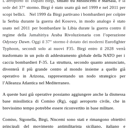
L’aeroporto di Trapani Birgi,
situato tra Misiliscemi e Marsala
, è la
sede
del 37° stormo. Birgi è stato usato già nel 1999 e nel 2011 per
scopi bellici. Nel 1999 da Birgi partivano i bombardieri per colpire
la Serbia durante la guerra del Kosovo, in modo analogo è stato
usato nel 2011 per bombardare la Libia durate la guerra contro il
regime della
Jamahiriya
Araba Rivoluzionaria con l’operazione
Odyssey Dawn
. Oggi il 37° stormo è dotato dei moderni
Eurofighter
Typhoon, secondi solo ai nuovi F35. Birgi entro il 2028 verrà
trasformato in un polo di addestramento globale della NATO per i
caccia bombardieri F-35. La struttura, secondo quanto annunciato,
diventerà il più grande centro al mondo insieme a quello già
operativo in Arizona, rappresentando un nodo strategico per
l’Alleanza Atlantica nel Mediterraneo.
A queste basi già operative possiamo aggiungere anche la dismessa
base missilistica di Comiso (Rg), oggi aeroporto civile, che in
brevissimo tempo potrebbe essere riconvertito in base militare.
Comiso, Sigonella, Birgi, Niscemi sono stati e rimangono obiettivi
principali del movimento antimilitarista siciliano, italiano e