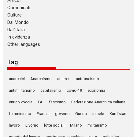
Articoli
Comunicati
Culture
Dal Mondo
Dall’Italia
In evidenza
Other languages
Tag
anarchici
Anarchismo
anarres
antifascismo
antimilitarismo
capitalismo
covid-19
economia
enrico voccia
FAI
fascismo
Federazione Anarchica Italiana
femminismo
Francia
governo
Guerra
israele
Kurdistan
lavoro
Livorno
lotte sociali
Milano
militarismo
mondo del lavoro
movimento anarchico
nato
palestina