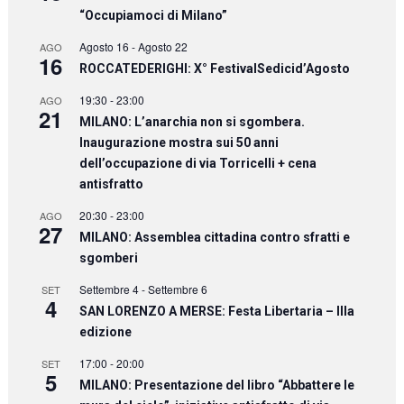
“Occupiamoci di Milano”
Agosto 16
-
Agosto 22
AGO
16
ROCCATEDERIGHI: X° FestivalSedicid’Agosto
19:30
-
23:00
AGO
21
MILANO: L’anarchia non si sgombera.
Inaugurazione mostra sui 50 anni
dell’occupazione di via Torricelli + cena
antisfratto
20:30
-
23:00
AGO
27
MILANO: Assemblea cittadina contro sfratti e
sgomberi
Settembre 4
-
Settembre 6
SET
4
SAN LORENZO A MERSE: Festa Libertaria – IIIa
edizione
17:00
-
20:00
SET
5
MILANO: Presentazione del libro “Abbattere le