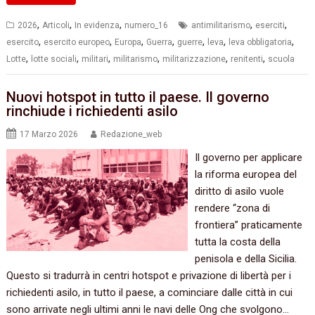
,
,
,
,
,
2026
Articoli
In evidenza
numero_16
antimilitarismo
eserciti
,
,
,
,
,
,
,
esercito
esercito europeo
Europa
Guerra
guerre
leva
leva obbligatoria
,
,
,
,
,
,
Lotte
lotte sociali
militari
militarismo
militarizzazione
renitenti
scuola
Nuovi hotspot in tutto il paese. Il governo
rinchiude i richiedenti asilo
17 Marzo 2026
Redazione_web
Il governo per applicare
la riforma europea del
diritto di asilo vuole
rendere “zona di
frontiera” praticamente
tutta la costa della
penisola e della Sicilia.
Questo si tradurrà in centri hotspot e privazione di libertà per i
richiedenti asilo, in tutto il paese, a cominciare dalle città in cui
sono arrivate negli ultimi anni le navi delle Ong che svolgono…