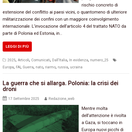
rischio concreto di
estensione del conflitto ai paesi vicini, o quantomeno di ulteriore
militarizzazione dei confini con un maggiore coinvolgimento
internazionale. L’invocazione dell’articolo 4 del trattato NATO da
parte di Polonia ed Estonia, in…
LEGGI DI PIÙ
,
,
,
,
,
2025
Articoli
Comunicati
Dall'Italia
In evidenza
numero_25
,
,
,
,
,
,
Europa
FAI
Guerra
nato
riarmo
russia
ucraina
La guerra che si allarga. Polonia: la crisi dei
droni
17 Settembre 2025
Redazione_web
Mentre molta
dell’attenzione è rivolta
a Gaza, si toccano in
Europa nuovi picchi di