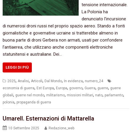
tensione internazionale.
La Polonia ha
denunciato l’incursione
di numerosi droni russi nel proprio spazio aereo. Stando a fonti
giornalistiche e governative ucraine si tratterebbe almeno in
buona parte di droni Gerbera non armati, usati per confondere
l’antiaerea, che utilizzano anche componenti elettroniche
statunitensi e australiane. Dei…
LEGGI DI PIÙ
,
,
,
,
,
2025
Analisi
Articoli
Dal Mondo
In evidenza
numero_24
,
,
,
,
,
,
economia di guerra
Est Europa
Europa
governo
Guerra
guerre
guerre
,
,
,
,
,
,
globali
guerre nel mondo
militarismo
missioni militari
nato
parlamento
,
polonia
propaganda di guerra
Umarell. Esternazioni di Mattarella
10 Settembre 2025
Redazione_web