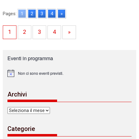
Pages:
1
2
3
4
»
1
2
3
4
»
Eventi in programma
Non ci sono eventi previsti.
N
o
t
i
Archivi
c
e
Archivi
Categorie