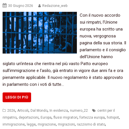
30 Giugno 2026
Redazione_web
Con il nuovo accordo
sui rimpatri, l’Unione
europea ha scritto una
nuova, vergognosa
pagina della sua storia. Il
parlamento e il consiglio
dell’Unione hanno
siglato un’intesa che rientra nel più vasto Patto europeo
sull’immigrazione e l’asilo, già entrato in vigore due anni fa e ora
pienamente applicabile. Il nuovo regolamento è stato approvato
in parlamento con i voti di tutte…
LEGGI DI PIÙ
,
,
,
,
2026
Articoli
Dal Mondo
In evidenza
numero_22
centri per il
,
,
,
,
,
,
rimpatrio
deportazioni
Europa
flussi migratori
fortezza europa
hotspot
,
,
,
,
,
immigrazione
legge
migrazione
migrazioni
razzismo di stato