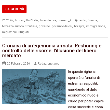
LEGGI DI PIÙ
,
,
,
,
,
,
2026
Articoli
Dall'Italia
In evidenza
numero_9
asilo
Europa
,
,
,
,
,
,
fortezza europa
frontiere
governo
governo Meloni
hotspot
immigrazione
,
migrazioni
rifugiati
Cronaca di un’egemonia armata. Reshoring e
controllo delle risorse: l’illusione del libero
mercato
20 Febbraio 2026
Redazione_web
In queste righe si
opererà un’analisi di
estrema realpolitik,
guardando al dato
economico nudo e
crudo per poter capire
cosa succede e cosa