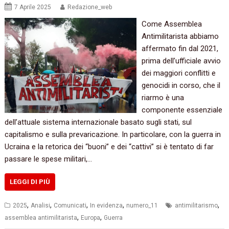
7 Aprile 2025
Redazione_web
Come Assemblea
Antimilitarista abbiamo
affermato fin dal 2021,
prima dell’ufficiale avvio
dei maggiori conflitti e
genocidi in corso, che il
riarmo è una
componente essenziale
dell’attuale sistema internazionale basato sugli stati, sul
capitalismo e sulla prevaricazione. In particolare, con la guerra in
Ucraina e la retorica dei “buoni” e dei “cattivi” si è tentato di far
passare le spese militari,…
LEGGI DI PIÙ
,
,
,
,
,
2025
Analisi
Comunicati
In evidenza
numero_11
antimilitarismo
,
,
assemblea antimilitarista
Europa
Guerra