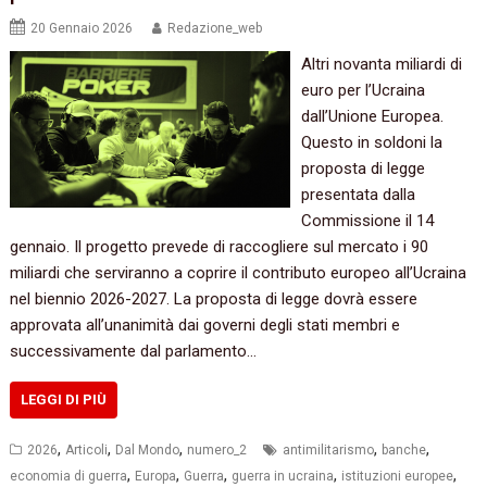
20 Gennaio 2026
Redazione_web
Altri novanta miliardi di
euro per l’Ucraina
dall’Unione Europea.
Questo in soldoni la
proposta di legge
presentata dalla
Commissione il 14
gennaio. Il progetto prevede di raccogliere sul mercato i 90
miliardi che serviranno a coprire il contributo europeo all’Ucraina
nel biennio 2026-2027. La proposta di legge dovrà essere
approvata all’unanimità dai governi degli stati membri e
successivamente dal parlamento…
LEGGI DI PIÙ
,
,
,
,
,
2026
Articoli
Dal Mondo
numero_2
antimilitarismo
banche
,
,
,
,
,
economia di guerra
Europa
Guerra
guerra in ucraina
istituzioni europee