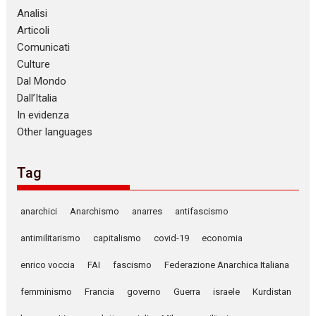
Analisi
Articoli
Comunicati
Culture
Dal Mondo
Dall’Italia
In evidenza
Other languages
Tag
anarchici
Anarchismo
anarres
antifascismo
antimilitarismo
capitalismo
covid-19
economia
enrico voccia
FAI
fascismo
Federazione Anarchica Italiana
femminismo
Francia
governo
Guerra
israele
Kurdistan