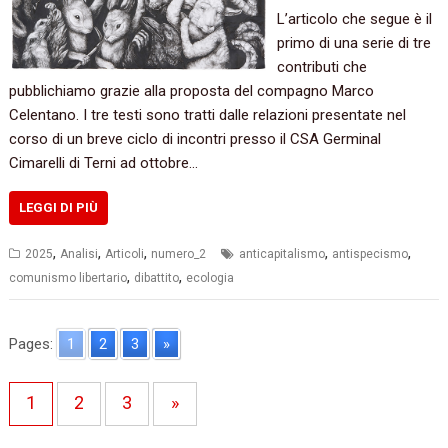
L’articolo che segue è il
primo di una serie di tre
contributi che
pubblichiamo grazie alla proposta del compagno Marco
Celentano. I tre testi sono tratti dalle relazioni presentate nel
corso di un breve ciclo di incontri presso il CSA Germinal
Cimarelli di Terni ad ottobre…
LEGGI DI PIÙ
,
,
,
,
,
2025
Analisi
Articoli
numero_2
anticapitalismo
antispecismo
,
,
comunismo libertario
dibattito
ecologia
Pages:
1
2
3
»
1
2
3
»