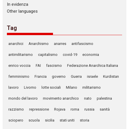
In evidenza
Other languages
Tag
anarchici
Anarchismo
anarres
antifascismo
antimilitarismo
capitalismo
covid-19
economia
enrico voccia
FAI
fascismo
Federazione Anarchica Italiana
femminismo
Francia
governo
Guerra
israele
Kurdistan
lavoro
Livorno
lotte sociali
Milano
militarismo
mondo del lavoro
movimento anarchico
nato
palestina
razzismo
repressione
Rojava
roma
russia
sanità
sciopero
scuola
sicilia
stati uniti
storia