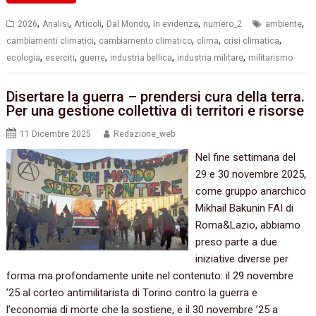
,
,
,
,
,
,
2026
Analisi
Articoli
Dal Mondo
In evidenza
numero_2
ambiente
,
,
,
,
cambiamenti climatici
cambiamento climatico
clima
crisi climatica
,
,
,
,
,
ecologia
eserciti
guerre
industria bellica
industria militare
militarismo
Disertare la guerra – prendersi cura della terra.
Per una gestione collettiva di territori e risorse
11 Dicembre 2025
Redazione_web
Nel fine settimana del
29 e 30 novembre 2025,
come gruppo anarchico
Mikhail Bakunin FAI di
Roma&Lazio, abbiamo
preso parte a due
iniziative diverse per
forma ma profondamente unite nel contenuto: il 29 novembre
’25 al corteo antimilitarista di Torino contro la guerra e
l’economia di morte che la sostiene, e il 30 novembre ’25 a