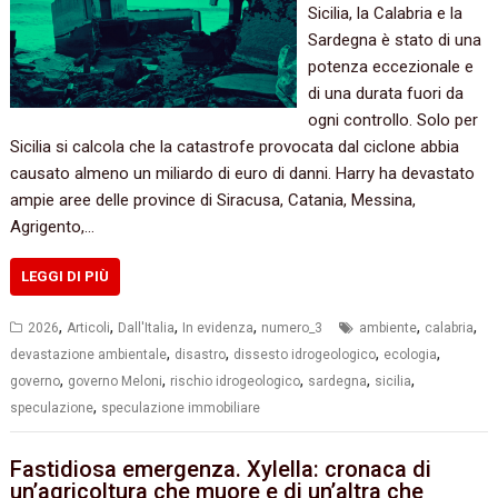
Sicilia, la Calabria e la
Sardegna è stato di una
potenza eccezionale e
di una durata fuori da
ogni controllo. Solo per
Sicilia si calcola che la catastrofe provocata dal ciclone abbia
causato almeno un miliardo di euro di danni. Harry ha devastato
ampie aree delle province di Siracusa, Catania, Messina,
Agrigento,…
LEGGI DI PIÙ
,
,
,
,
,
,
2026
Articoli
Dall'Italia
In evidenza
numero_3
ambiente
calabria
,
,
,
,
devastazione ambientale
disastro
dissesto idrogeologico
ecologia
,
,
,
,
,
governo
governo Meloni
rischio idrogeologico
sardegna
sicilia
,
speculazione
speculazione immobiliare
Fastidiosa emergenza. Xylella: cronaca di
un’agricoltura che muore e di un’altra che