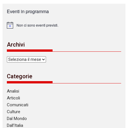
Eventi in programma
Non ci sono eventi previsti.
N
o
t
i
Archivi
c
e
Archivi
Categorie
Analisi
Articoli
Comunicati
Culture
Dal Mondo
Dall’Italia