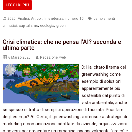
LEGGI DI PIÙ
,
,
,
,
2025
Analisi
Articoli
In evidenza
numero_10
cambiamenti
,
,
,
climatici
capitalismo
ecologia
green
Crisi climatica: che ne pensa l’AI? seconda e
ultima parte
6 Marzo 2025
Redazione_web
D: Hai citato il tema del
greenwashing come
esempio di soluzioni
apparentemente più
sostenibili dal punto di
vista ambientale, anche
se spesso si tratta di semplici operazioni di facciata. Puoi fare
degli esempi? AI: Certo, il greenwashing si riferisce a strategie di
marketing o comunicazione adottate da aziende, organizzazioni
o governi per presentare un’immagine ingannevolmente “green” e