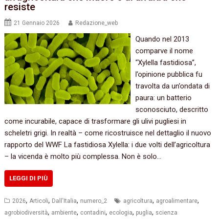
resiste
21 Gennaio 2026
Redazione_web
Quando nel 2013
comparve il nome
“Xylella fastidiosa”,
l’opinione pubblica fu
travolta da un’ondata di
paura: un batterio
sconosciuto, descritto
come incurabile, capace di trasformare gli ulivi pugliesi in
scheletri grigi. In realtà – come ricostruisce nel dettaglio il nuovo
rapporto del WWF La fastidiosa Xylella: i due volti dell’agricoltura
– la vicenda è molto più complessa. Non è solo…
LEGGI DI PIÙ
,
,
,
,
,
2026
Articoli
Dall'Italia
numero_2
agricoltura
agroalimentare
,
,
,
,
,
agrobiodiversità
ambiente
contadini
ecologia
puglia
scienza