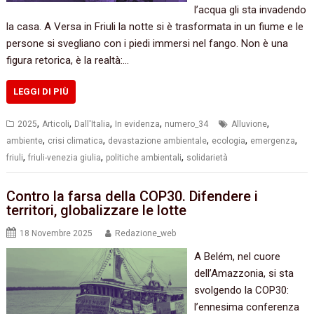
l’acqua gli sta invadendo
la casa. A Versa in Friuli la notte si è trasformata in un fiume e le
persone si svegliano con i piedi immersi nel fango. Non è una
figura retorica, è la realtà:…
LEGGI DI PIÙ
,
,
,
,
,
2025
Articoli
Dall'Italia
In evidenza
numero_34
Alluvione
,
,
,
,
,
ambiente
crisi climatica
devastazione ambientale
ecologia
emergenza
,
,
,
friuli
friuli-venezia giulia
politiche ambientali
solidarietà
Contro la farsa della COP30. Difendere i
territori, globalizzare le lotte
18 Novembre 2025
Redazione_web
A Belém, nel cuore
dell’Amazzonia, si sta
svolgendo la COP30:
l’ennesima conferenza