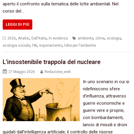
aperto il confronto sulla tematica delle lotte ambientali. Nel
corso del…
LEGGI DI PIÙ
,
,
,
,
,
,
2026
Analisi
Dall'Italia
In evidenza
ambiente
clima
ecologia
,
,
,
ecologia sociale
FAI
inquinamento
lotta per l'ambiente
L’insostenibile trappola del nucleare
27 Maggio 2026
Redazione_web
In uno scenario in cui si
ridefiniscono sfere
d’influenza, attraverso
guerre economiche e
guerre vere e proprie,
con bombardamenti,
lancio di missili e droni
guidati dall’intelligenza artificiale, il controllo delle risorse