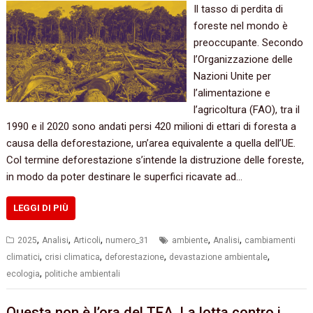
Il tasso di perdita di
foreste nel mondo è
preoccupante. Secondo
l’Organizzazione delle
Nazioni Unite per
l’alimentazione e
l’agricoltura (FAO), tra il
1990 e il 2020 sono andati persi 420 milioni di ettari di foresta a
causa della deforestazione, un’area equivalente a quella dell’UE.
Col termine deforestazione s’intende la distruzione delle foreste,
in modo da poter destinare le superfici ricavate ad…
LEGGI DI PIÙ
,
,
,
,
,
2025
Analisi
Articoli
numero_31
ambiente
Analisi
cambiamenti
,
,
,
,
climatici
crisi climatica
deforestazione
devastazione ambientale
,
ecologia
politiche ambientali
Questa non è l’ora del TEA. La lotta contro i