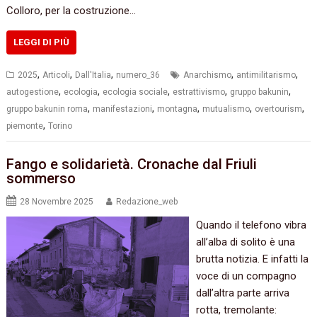
Colloro, per la costruzione…
LEGGI DI PIÙ
,
,
,
,
,
2025
Articoli
Dall'Italia
numero_36
Anarchismo
antimilitarismo
,
,
,
,
,
autogestione
ecologia
ecologia sociale
estrattivismo
gruppo bakunin
,
,
,
,
,
gruppo bakunin roma
manifestazioni
montagna
mutualismo
overtourism
,
piemonte
Torino
Fango e solidarietà. Cronache dal Friuli
sommerso
28 Novembre 2025
Redazione_web
Quando il telefono vibra
all’alba di solito è una
brutta notizia. E infatti la
voce di un compagno
dall’altra parte arriva
rotta, tremolante: