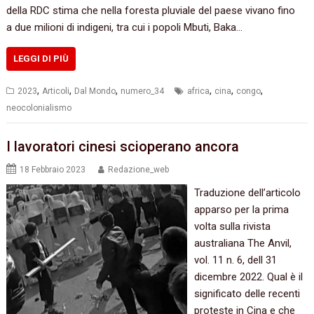
della RDC stima che nella foresta pluviale del paese vivano fino
a due milioni di indigeni, tra cui i popoli Mbuti, Baka…
LEGGI DI PIÙ
,
,
,
,
,
,
2023
Articoli
Dal Mondo
numero_34
africa
cina
congo
neocolonialismo
I lavoratori cinesi scioperano ancora
18 Febbraio 2023
Redazione_web
Traduzione dell’articolo
apparso per la prima
volta sulla rivista
australiana The Anvil,
vol. 11 n. 6, dell 31
dicembre 2022. Qual è il
significato delle recenti
proteste in Cina e che