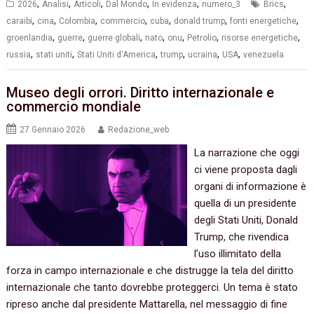
,
,
,
,
,
,
2026
Analisi
Articoli
Dal Mondo
In evidenza
numero_3
Brics
,
,
,
,
,
,
,
caraibi
cina
Colombia
commercio
cuba
donald trump
fonti energetiche
,
,
,
,
,
,
,
groenlandia
guerre
guerre globali
nato
onu
Petrolio
risorse energetiche
,
,
,
,
,
,
russia
stati uniti
Stati Uniti d'America
trump
ucraina
USA
venezuela
Museo degli orrori. Diritto internazionale e
commercio mondiale
27 Gennaio 2026
Redazione_web
La narrazione che oggi
ci viene proposta dagli
organi di informazione è
quella di un presidente
degli Stati Uniti, Donald
Trump, che rivendica
l’uso illimitato della
forza in campo internazionale e che distrugge la tela del diritto
internazionale che tanto dovrebbe proteggerci. Un tema è stato
ripreso anche dal presidente Mattarella, nel messaggio di fine