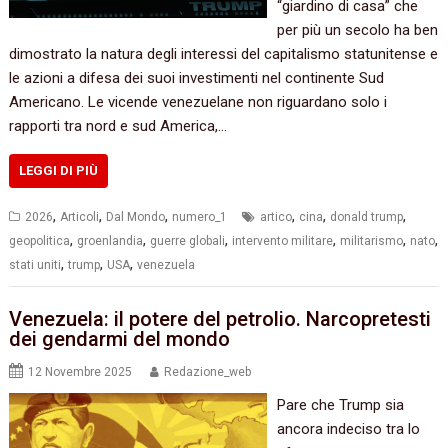
“giardino di casa” che
per più un secolo ha ben
dimostrato la natura degli interessi del capitalismo statunitense e
le azioni a difesa dei suoi investimenti nel continente Sud
Americano. Le vicende venezuelane non riguardano solo i
rapporti tra nord e sud America,…
LEGGI DI PIÙ
,
,
,
,
,
,
2026
Articoli
Dal Mondo
numero_1
artico
cina
donald trump
,
,
,
,
,
,
geopolitica
groenlandia
guerre globali
intervento militare
militarismo
nato
,
,
,
stati uniti
trump
USA
venezuela
Venezuela: il potere del petrolio. Narcopretesti
dei gendarmi del mondo
12 Novembre 2025
Redazione_web
Pare che Trump sia
ancora indeciso tra lo