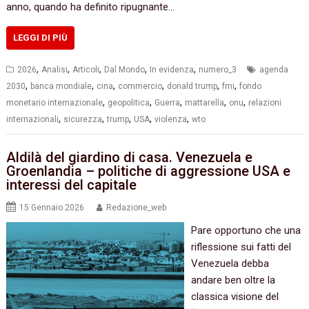
anno, quando ha definito ripugnante…
LEGGI DI PIÙ
,
,
,
,
,
2026
Analisi
Articoli
Dal Mondo
In evidenza
numero_3
agenda
,
,
,
,
,
,
2030
banca mondiale
cina
commercio
donald trump
fmi
fondo
,
,
,
,
,
monetario internazionale
geopolitica
Guerra
mattarella
onu
relazioni
,
,
,
,
,
internazionali
sicurezza
trump
USA
violenza
wto
Aldilà del giardino di casa. Venezuela e
Groenlandia – politiche di aggressione USA e
interessi del capitale
15 Gennaio 2026
Redazione_web
Pare opportuno che una
riflessione sui fatti del
Venezuela debba
andare ben oltre la
classica visione del