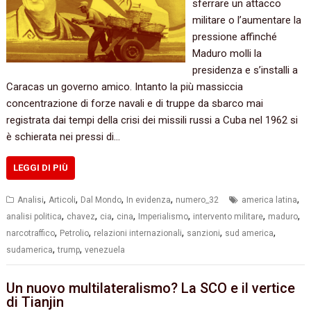
sferrare un attacco
militare o l’aumentare la
pressione affinché
Maduro molli la
presidenza e s’installi a
Caracas un governo amico. Intanto la più massiccia
concentrazione di forze navali e di truppe da sbarco mai
registrata dai tempi della crisi dei missili russi a Cuba nel 1962 si
è schierata nei pressi di…
LEGGI DI PIÙ
,
,
,
,
,
Analisi
Articoli
Dal Mondo
In evidenza
numero_32
america latina
,
,
,
,
,
,
,
analisi politica
chavez
cia
cina
Imperialismo
intervento militare
maduro
,
,
,
,
,
narcotraffico
Petrolio
relazioni internazionali
sanzioni
sud america
,
,
sudamerica
trump
venezuela
Un nuovo multilateralismo? La SCO e il vertice
di Tianjin