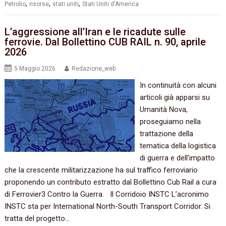
,
,
,
Petrolio
risorse
stati uniti
Stati Uniti d'America
L’aggressione all’Iran e le ricadute sulle
ferrovie. Dal Bollettino CUB RAIL n. 90, aprile
2026
5 Maggio 2026
Redazione_web
In continuità con alcuni
articoli già apparsi su
Umanità Nova,
proseguiamo nella
trattazione della
tematica della logistica
di guerra e dell’impatto
che la crescente militarizzazione ha sul traffico ferroviario
proponendo un contributo estratto dal Bollettino Cub Rail a cura
di Ferrovier3 Contro la Guerra. Il Corridoio INSTC L’acronimo
INSTC sta per International North-South Transport Corridor. Si
tratta del progetto…