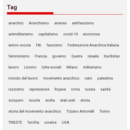
Tag
anarchici
Anarchismo
anarres
antifascismo
antimilitarismo
capitalismo
covid-19
economia
enrico voccia
FAI
fascismo
Federazione Anarchica Italiana
femminismo
Francia
governo
Guerra
israele
Kurdistan
lavoro
Livorno
lotte sociali
Milano
militarismo
mondo del lavoro
movimento anarchico
nato
palestina
razzismo
repressione
Rojava
roma
russia
sanità
sciopero
scuola
sicilia
stati uniti
storia
storia del movimento anarchico
Tiziano Antonelli
Torino
TRIESTE
Turchia
ucraina
USA