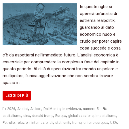
In queste righe si
opererà un’analisi di
estrema realpolitik,
guardando al dato
economico nudo e
crudo per poter capire
cosa succede e cosa
c’è da aspettarsi nell’immediato futuro. L’analisi economica è
essenziale per comprendere la complessa fase del capitale in
questo periodo. Al di là di speculazioni tra mondo unipolare e
multipolare, l’unica aggettivazione che non sembra trovare
spazio in…
LEGGI DI PIÙ
,
,
,
,
,
2026
Analisi
Articoli
Dal Mondo
In evidenza
numero_5
,
,
,
,
,
,
capitalismo
cina
donald trump
Europa
globalizzazione
Imperialismo
,
,
,
,
,
,
Petrolio
relazioni internazionali
stati uniti
trump
unione europea
USA