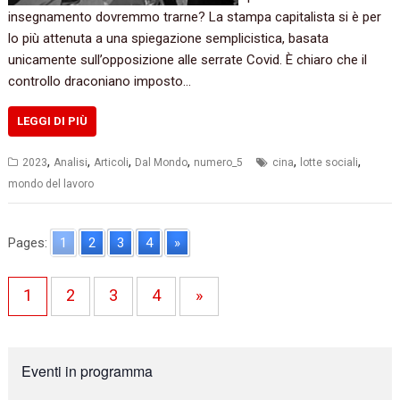
insegnamento dovremmo trarne? La stampa capitalista si è per
lo più attenuta a una spiegazione semplicistica, basata
unicamente sull’opposizione alle serrate Covid. È chiaro che il
controllo draconiano imposto…
LEGGI DI PIÙ
,
,
,
,
,
,
2023
Analisi
Articoli
Dal Mondo
numero_5
cina
lotte sociali
mondo del lavoro
Pages:
1
2
3
4
»
1
2
3
4
»
Eventi in programma