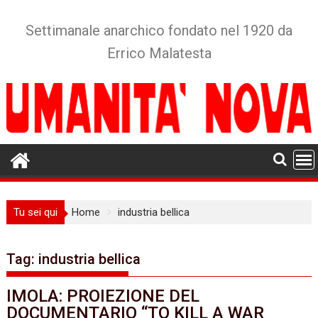
Skip
to
Settimanale anarchico fondato nel 1920 da
content
Errico Malatesta
Tu sei qui
Home
industria bellica
Tag:
industria bellica
IMOLA: PROIEZIONE DEL
DOCUMENTARIO “TO KILL A WAR