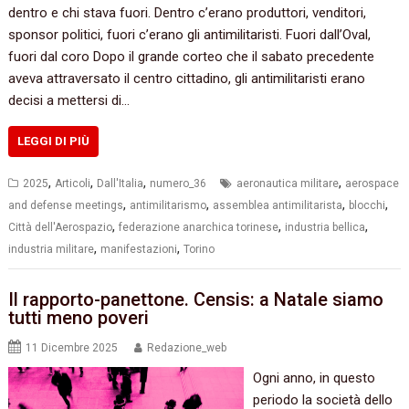
dentro e chi stava fuori. Dentro c’erano produttori, venditori,
sponsor politici, fuori c’erano gli antimilitaristi. Fuori dall’Oval,
fuori dal coro Dopo il grande corteo che il sabato precedente
aveva attraversato il centro cittadino, gli antimilitaristi erano
decisi a mettersi di…
LEGGI DI PIÙ
,
,
,
,
2025
Articoli
Dall'Italia
numero_36
aeronautica militare
aerospace
,
,
,
,
and defense meetings
antimilitarismo
assemblea antimilitarista
blocchi
,
,
,
Città dell'Aerospazio
federazione anarchica torinese
industria bellica
,
,
industria militare
manifestazioni
Torino
Il rapporto-panettone. Censis: a Natale siamo
tutti meno poveri
11 Dicembre 2025
Redazione_web
Ogni anno, in questo
periodo la società dello