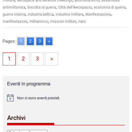
,
,
,
militare
aerospace and defense meetings
antimilitarismo
assemblea
,
,
,
,
antimilitarista
boicotta la guerra
Città dell'Aerospazio
economia di guerra
,
,
,
,
guerra interna
industria bellica
industria militare
Manifestazione
,
,
,
manifestazioni
militarismo
missioni militari
nato
Pages:
1
2
3
»
1
2
3
»
Eventi in programma
Non ci sono eventi previsti.
N
o
t
i
Archivi
c
e