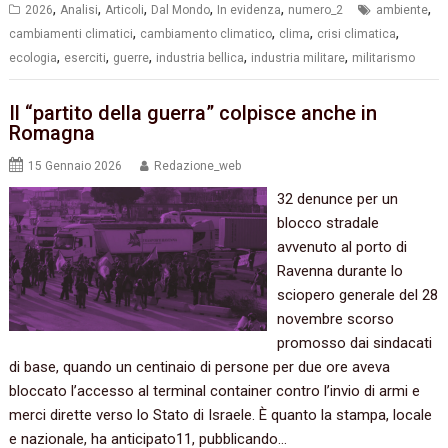
,
,
,
,
,
,
2026
Analisi
Articoli
Dal Mondo
In evidenza
numero_2
ambiente
,
,
,
,
cambiamenti climatici
cambiamento climatico
clima
crisi climatica
,
,
,
,
,
ecologia
eserciti
guerre
industria bellica
industria militare
militarismo
Il “partito della guerra” colpisce anche in
Romagna
15 Gennaio 2026
Redazione_web
32 denunce per un
blocco stradale
avvenuto al porto di
Ravenna durante lo
sciopero generale del 28
novembre scorso
promosso dai sindacati
di base, quando un centinaio di persone per due ore aveva
bloccato l’accesso al terminal container contro l’invio di armi e
merci dirette verso lo Stato di Israele. È quanto la stampa, locale
e nazionale, ha anticipato11, pubblicando…