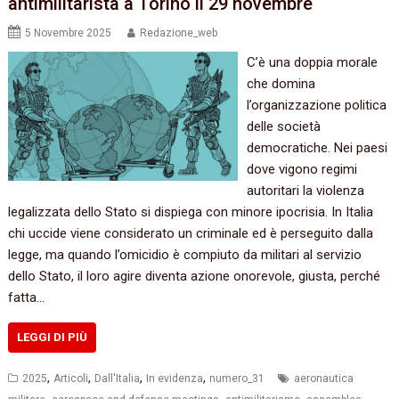
antimilitarista a Torino il 29 novembre
5 Novembre 2025
Redazione_web
C’è una doppia morale
che domina
l’organizzazione politica
delle società
democratiche. Nei paesi
dove vigono regimi
autoritari la violenza
legalizzata dello Stato si dispiega con minore ipocrisia. In Italia
chi uccide viene considerato un criminale ed è perseguito dalla
legge, ma quando l’omicidio è compiuto da militari al servizio
dello Stato, il loro agire diventa azione onorevole, giusta, perché
fatta…
LEGGI DI PIÙ
,
,
,
,
2025
Articoli
Dall'Italia
In evidenza
numero_31
aeronautica