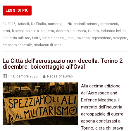
LEGGI DI PIÙ
,
,
,
,
,
2026
Articoli
Dall'Italia
numero_1
antimilitarismo
armamenti
,
,
,
,
,
,
armi
blocchi
boicotta la guerra
decreto sicurezza
Guerra
industria bellica
,
,
,
,
,
,
,
industria militare
Lotte
lotte sindacali
porti
ravenna
repressione
sciopero
,
sciopero generale
sindacati di base
La Città dell’aerospazio non decolla. Torino 2
dicembre: boicottaggio all’Oval
11 Dicembre 2025
Redazione_web
Alla decima edizione
dell’Aerospace and
Defence Meetings, il
mercato dell’industria
aerospaziale di guerra
appena conclusasi a
Torino, c’era chi stava