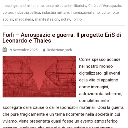
,
,
,
,
meetings
antimilitarismo
assemblea antimilitarista
Città dell'Aerospazio
,
,
,
,
,
corteo
industria bellica
industria militare
internazionalismo
Lotte
lotte
,
,
,
,
sociali
maddalena
manifestazioni
notav
Torino
Forlì – Aerospazio e guerra. Il progetto EriS di
Leonardo e Thales
19 Novembre 2025
Redazione_web
Come spesso accade
nel nostro mondo
digitalizzato, gli eventi
della vita ci appaiono
come immagini,
astrazioni da schermo,
completamente
scollegate dalle cause o dai responsabili materiali. Così la guerra,
che pure tragicamente è un tema ricorrente nella società in cui
viviamo, viene presentata quasi fosse un evento atmosferico