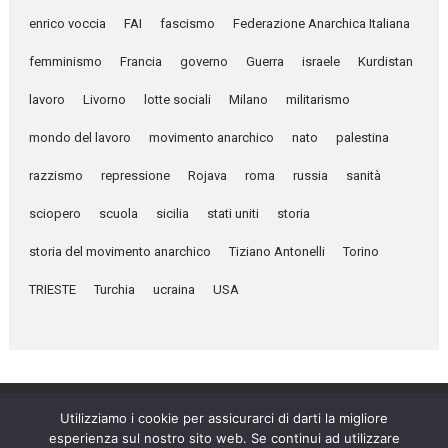
enrico voccia
FAI
fascismo
Federazione Anarchica Italiana
femminismo
Francia
governo
Guerra
israele
Kurdistan
lavoro
Livorno
lotte sociali
Milano
militarismo
mondo del lavoro
movimento anarchico
nato
palestina
razzismo
repressione
Rojava
roma
russia
sanità
sciopero
scuola
sicilia
stati uniti
storia
storia del movimento anarchico
Tiziano Antonelli
Torino
TRIESTE
Turchia
ucraina
USA
Utilizziamo i cookie per assicurarci di darti la migliore
esperienza sul nostro sito web. Se continui ad utilizzare
Umanità Nova © 2026