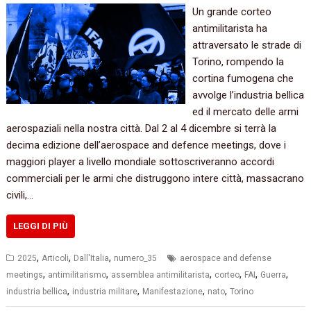
Un grande corteo
antimilitarista ha
attraversato le strade di
Torino, rompendo la
cortina fumogena che
avvolge l’industria bellica
ed il mercato delle armi
aerospaziali nella nostra città. Dal 2 al 4 dicembre si terrà la
decima edizione dell’aerospace and defence meetings, dove i
maggiori player a livello mondiale sottoscriveranno accordi
commerciali per le armi che distruggono intere città, massacrano
civili,…
LEGGI DI PIÙ
,
,
,
2025
Articoli
Dall'Italia
numero_35
aerospace and defense
,
,
,
,
,
,
meetings
antimilitarismo
assemblea antimilitarista
corteo
FAI
Guerra
,
,
,
,
industria bellica
industria militare
Manifestazione
nato
Torino