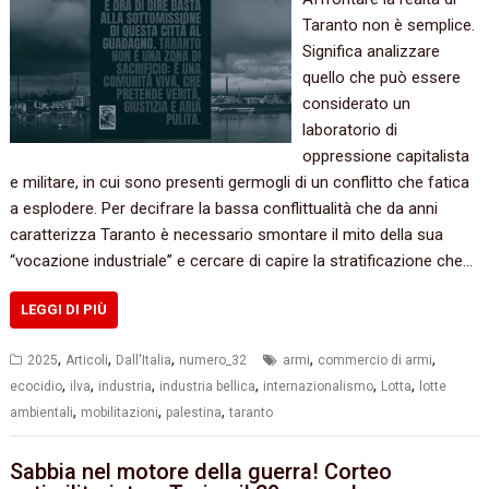
Taranto non è semplice.
Significa analizzare
quello che può essere
considerato un
laboratorio di
oppressione capitalista
e militare, in cui sono presenti germogli di un conflitto che fatica
a esplodere. Per decifrare la bassa conflittualità che da anni
caratterizza Taranto è necessario smontare il mito della sua
“vocazione industriale” e cercare di capire la stratificazione che…
LEGGI DI PIÙ
,
,
,
,
,
2025
Articoli
Dall'Italia
numero_32
armi
commercio di armi
,
,
,
,
,
,
ecocidio
ilva
industria
industria bellica
internazionalismo
Lotta
lotte
,
,
,
ambientali
mobilitazioni
palestina
taranto
Sabbia nel motore della guerra! Corteo