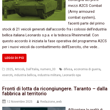
mezzi A2CS Combat
(Army armoured
combat system),
facenti parte del primo
stock di 21 veicoli generati dall’accordo fra i colossi dell’industria
bellica italiana Leonardo s.p.a. e la tedesca Rheinmetall. Con
questo accordo è iniziata la fase operativa del programma A2CS
per i nuovi veicoli da combattimento dell’Esercito, che vede…
LEGGI DI PIÙ
,
,
,
,
,
2025
Articoli
Dall'Italia
numero_33
difesa
economia di guerra
,
,
,
eserciti
industria bellica
industria militare
Leonardo spa
Fronti di lotta da ricongiungere. Taranto – dalla
fabbrica al territorio
12 Novembre 2025
Redazione_web
Affrontare la realtà di