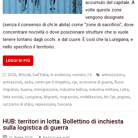
accumulo del capitale. A
volte queste zone
vengono designate
(senza il consenso di chi le abita) come “zone di sacrificio”, dove
concentrare nocività o dove posizionare strutture che si vuole
tenere lontano dagli occhi…e dal cuore. È così che la Lunigiana, e
nello specifico il territorio…
LEGGI DI PIÙ
,
,
,
,
,
2026
Articoli
Dall'Italia
In evidenza
numero_14
antirazzismo
,
,
,
,
,
antirazzisti
asilo
centri per il rimpatrio
cpr
economia di guerra
flussi
,
,
,
,
,
,
migratori
Guerra
immigrazione
industria bellica
industria militare
Lotte
,
,
,
,
,
,
,
lotte sociali
Lunigiana
Migranti
migrazioni
mobilitazioni
No Cpr
prigioni
,
,
razzismo di stato
repressione
toscana
HUB: territori in lotta. Bollettino di inchiesta
sulla logistica di guerra
21 Aprile 2026
Redazione_web