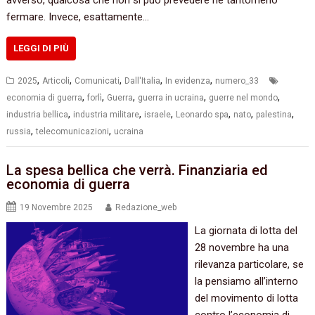
avverso, qualcosa che non si può prevedere né tantomeno
fermare. Invece, esattamente…
LEGGI DI PIÙ
,
,
,
,
,
2025
Articoli
Comunicati
Dall'Italia
In evidenza
numero_33
,
,
,
,
,
economia di guerra
forlì
Guerra
guerra in ucraina
guerre nel mondo
,
,
,
,
,
,
industria bellica
industria militare
israele
Leonardo spa
nato
palestina
,
,
russia
telecomunicazioni
ucraina
La spesa bellica che verrà. Finanziaria ed
economia di guerra
19 Novembre 2025
Redazione_web
La giornata di lotta del
28 novembre ha una
rilevanza particolare, se
la pensiamo all’interno
del movimento di lotta
contro l’economia di