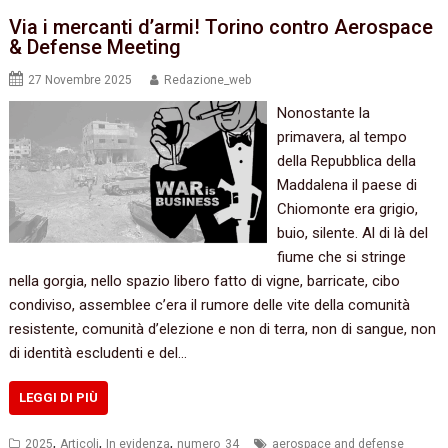
Via i mercanti d’armi! Torino contro Aerospace
& Defense Meeting
27 Novembre 2025
Redazione_web
Nonostante la
primavera, al tempo
della Repubblica della
Maddalena il paese di
Chiomonte era grigio,
buio, silente. Al di là del
fiume che si stringe
nella gorgia, nello spazio libero fatto di vigne, barricate, cibo
condiviso, assemblee c’era il rumore delle vite della comunità
resistente, comunità d’elezione e non di terra, non di sangue, non
di identità escludenti e del…
LEGGI DI PIÙ
,
,
,
2025
Articoli
In evidenza
numero_34
aerospace and defense