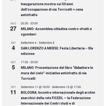
Inaugurazione mostra sui 50 anni
dell’occupazione di via Torricelli + cena
antisfratto
20:30
-
23:00
AGO
27
MILANO: Assemblea cittadina contro sfratti e
sgomberi
Settembre 4
-
Settembre 6
SET
4
SAN LORENZO A MERSE: Festa Libertaria – IIIa
edizione
17:00
-
20:00
SET
5
MILANO: Presentazione del libro “Abbattere le
mura del cielo”-iniziative antisfratto di via
Torricelli
Settembre 11 @ 18:00
-
Settembre 13 @ 17:00
SET
11
BOLOGNA: Incontro internazionale degli archivi
anarchici della rete FICEDL — la Federazione
Internazionale dei Centri studi e di