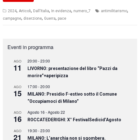
,
,
,
,
,
2024
Articoli
Dall'Italia
In evidenza
numero_7
antimilitarismo
,
,
,
campagne
diserzione
Guerra
pace
Eventi in programma
20:00
-
23:00
AGO
11
LIVORNO: presentazione del libro “Pazzi da
morire”+aperipizza
17:00
-
20:00
AGO
15
MILANO: Presidio F-estivo sotto il Comune
“Occupiamoci di Milano”
Agosto 16
-
Agosto 22
AGO
16
ROCCATEDERIGHI: X° FestivalSedicid’Agosto
19:30
-
23:00
AGO
21
MILANO: L’anarchia non si sgombera.