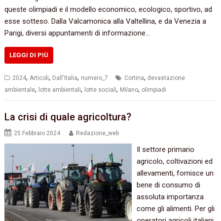
queste olimpiadi e il modello economico, ecologico, sportivo, ad
esse sotteso. Dalla Valcamonica alla Valtellina, e da Venezia a
Parigi, diversi appuntamenti di informazione…
LEGGI DI PIÙ
,
,
,
,
2024
Articoli
Dall'Italia
numero_7
Cortina
devastazione
,
,
,
,
ambientale
lotte ambientali
lotte sociali
Milano
olimpiadi
La crisi di quale agricoltura?
25 Febbraio 2024
Redazione_web
Il settore primario
agricolo, coltivazioni ed
allevamenti, fornisce un
bene di consumo di
assoluta importanza
come gli alimenti. Per gli
operatori agricoli italiani