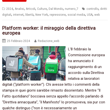
,
,
,
,
,
,
2024
Analisi
Articoli
Culture
Dal Mondo
numero_7
controllo
diritti
,
,
,
,
,
,
,
digitali
internet
libertà
New York
repressione
social media
USA
web
Platform worker: il miraggio della direttiva
europea
25 Febbraio 2024
Redazione_web
L’8 febbraio la
Commissione europea
ha annunciato il
raggiungimento di un
accordo sulla Direttiva
relativa ai lavoratori
digitali (“platform worker”). Chi avesse letto i commenti della
stampa in quei giorni sarebbe rimasto disorientato. Mentre “Il
Fatto quotidiano” bocciava senza appello l’accordo parlando di
“Direttiva annacquata”, “il Manifesto” lo promuoveva, sia pur con
qualche distinguo (“non è necessariamente un