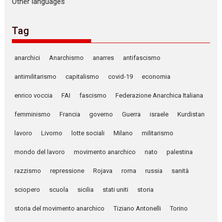
Other languages
Tag
anarchici
Anarchismo
anarres
antifascismo
antimilitarismo
capitalismo
covid-19
economia
enrico voccia
FAI
fascismo
Federazione Anarchica Italiana
femminismo
Francia
governo
Guerra
israele
Kurdistan
lavoro
Livorno
lotte sociali
Milano
militarismo
mondo del lavoro
movimento anarchico
nato
palestina
razzismo
repressione
Rojava
roma
russia
sanità
sciopero
scuola
sicilia
stati uniti
storia
storia del movimento anarchico
Tiziano Antonelli
Torino