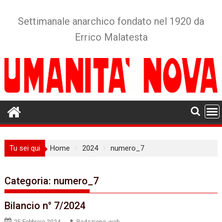
Skip
to
Settimanale anarchico fondato nel 1920 da
content
Errico Malatesta
Tu sei qui
Home
2024
numero_7
Categoria:
numero_7
Bilancio n° 7/2024