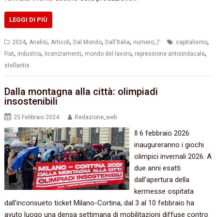
LEGGI DI PIÙ
,
,
,
,
,
,
2024
Analisi
Articoli
Dal Mondo
Dall'Italia
numero_7
capitalismo
,
,
,
,
,
Fiat
industria
licenziamenti
mondo del lavoro
repressione antisindacale
stellantis
Dalla montagna alla città: olimpiadi
insostenibili
25 Febbraio 2024
Redazione_web
Il 6 febbraio 2026
inaugureranno i giochi
olimpici invernali 2026. A
due anni esatti
dall’apertura della
kermesse ospitata
dall’inconsueto ticket Milano-Cortina, dal 3 al 10 febbraio ha
avuto luogo una densa settimana di mobilitazioni diffuse contro