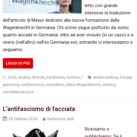
letto con grande
interesse la traduzione
dell’articolo di Masur dedicato alla nuova formazione della
Wagenknecht in Germania. Chi scrive segue piuttosto da vicino
quanto accade in Germania: oltre ad aver vissuto (in un caso) e a
vivere (nell’altro) nell’ex Germania est, entrambi ci interessiamo e
seguiamo…
LEGGI DI PIÙ
,
,
,
,
,
,
2024
Analisi
Articoli
Dal Mondo
numero_7
analisi politica
Europa
,
,
,
,
,
germania
neofascismo
rossobruni
Sahra Wagenknecht
sinistra
socialdemocrazia
L’antifascismo di facciata
25 Febbraio 2024
Redazione_web
Riceviamo e
pubblichiamo: Se il