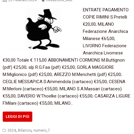
25 Febbraio 2024
Redazione_web
ENTRATE PAGAMENTO
COPIE RIMINI S.Pretelli
€20,00; MILANO
Federazione Anarchica
Milanese €65,00;
LIVORNO Federazione
Anarchica Livornese
€30,00 Totale € 115,00 ABBONAMENTI CORMONS M.Buttignon
(pdf) €25,00; slp R.G.Faa (pdf) €25,00; GORLA MAGGIORE
M.Miglionico (pdf) €25,00; AREZZO M.Menchetti (pdf) €25,00;
CEGLIE MESSAPICA D.Ammendola (cartaceo) €35,00; CESENA
M.Merloni (cartaceo) €55,00; MILANO S.A.Massari (cartaceo)
€55,00; DAVERIO W.Thoelke (cartaceo) €55,00; CASARZA LIGURE
F.Milani (cartaceo) €55,00; MILANO…
LEGGI DI PIÙ
,
,
2024
Bilancio
numero_7