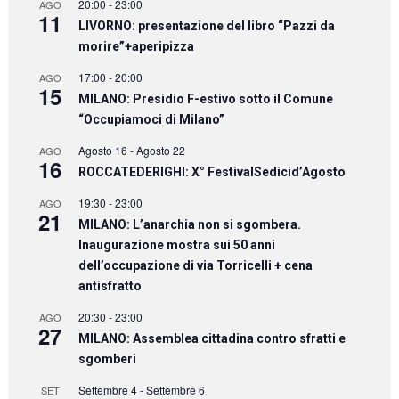
20:00
-
23:00
AGO
11
LIVORNO: presentazione del libro “Pazzi da
morire”+aperipizza
17:00
-
20:00
AGO
15
MILANO: Presidio F-estivo sotto il Comune
“Occupiamoci di Milano”
Agosto 16
-
Agosto 22
AGO
16
ROCCATEDERIGHI: X° FestivalSedicid’Agosto
19:30
-
23:00
AGO
21
MILANO: L’anarchia non si sgombera.
Inaugurazione mostra sui 50 anni
dell’occupazione di via Torricelli + cena
antisfratto
20:30
-
23:00
AGO
27
MILANO: Assemblea cittadina contro sfratti e
sgomberi
Settembre 4
-
Settembre 6
SET