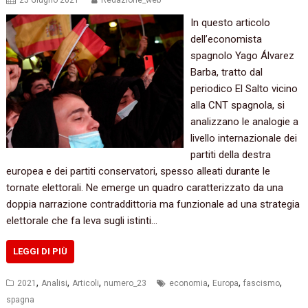
25 Giugno 2021
Redazione_web
In questo articolo
dell’economista
spagnolo Yago Álvarez
Barba, tratto dal
periodico El Salto vicino
alla CNT spagnola, si
analizzano le analogie a
livello internazionale dei
partiti della destra
europea e dei partiti conservatori, spesso alleati durante le
tornate elettorali. Ne emerge un quadro caratterizzato da una
doppia narrazione contraddittoria ma funzionale ad una strategia
elettorale che fa leva sugli istinti…
LEGGI DI PIÙ
,
,
,
,
,
,
2021
Analisi
Articoli
numero_23
economia
Europa
fascismo
spagna