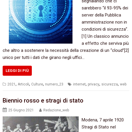
segnalando che ci
sarebbero “il 93-95% dei
server della Pubblica
amministrazione non in
condizioni di sicurezza”.
[1] Un classico annuncio
a effetto che serviva più
che altro a sostenere la necessità della creazione di un “cloud”[2]
unico per tutti i dati che girano negli uffici…
LEGGI DI PIÙ
,
,
,
,
,
,
2021
Articoli
Culture
numero_23
internet
privacy
sicurezza
web
Biennio rosso e stragi di stato
25 Giugno 2021
Redazione_web
Modena, 7 aprile 1920
Stragi di Stato nel