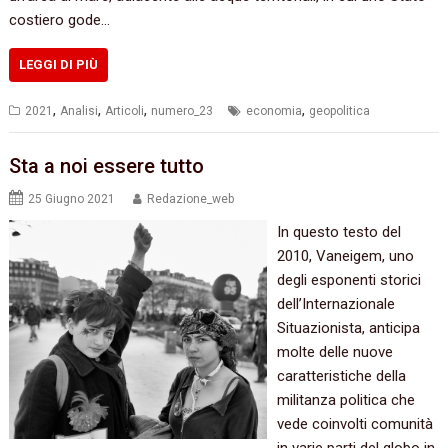
costiero gode…
LEGGI DI PIÙ
,
,
,
,
2021
Analisi
Articoli
numero_23
economia
geopolitica
Sta a noi essere tutto
25 Giugno 2021
Redazione_web
In questo testo del
2010, Vaneigem, uno
degli esponenti storici
dell’Internazionale
Situazionista, anticipa
molte delle nuove
caratteristiche della
militanza politica che
vede coinvolti comunità
in varie parti del globo in