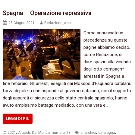
Spagna – Operazione repressiva
25 Giugno 2021
Redazione_web
Come annunciato in
precedenza su queste
pagine abbiamo deciso,
come Redazione, di
dare spazio alla vicenda
degli otto compagn*
arrestati in Spagna a
fine febbraio. Gli arresti, eseguiti dai Mossos d’Esquadra catalani,
forza di polizia che risponde al governo catalano, con il supporto
degli apparati di sicurezza dello stato centrale spagnolo, hanno
avuto ampissimo battage mediatico, con una vera e…
LEGGI DI PIÙ
,
,
,
,
,
2021
Articoli
Dal Mondo
numero_23
anarchici
catalogna