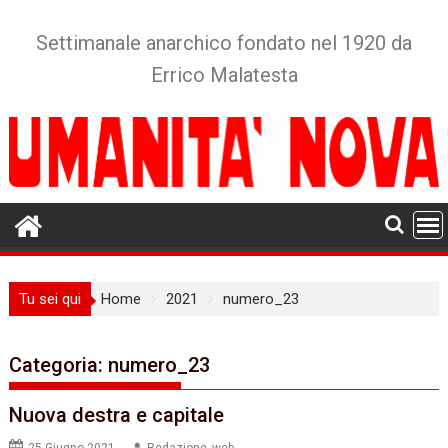
Skip
to
Settimanale anarchico fondato nel 1920 da
content
Errico Malatesta
Tu sei qui
Home
2021
numero_23
Categoria:
numero_23
Nuova destra e capitale