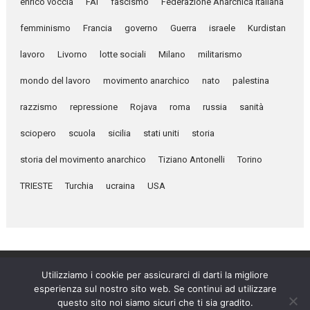
enrico voccia
FAI
fascismo
Federazione Anarchica Italiana
femminismo
Francia
governo
Guerra
israele
Kurdistan
lavoro
Livorno
lotte sociali
Milano
militarismo
mondo del lavoro
movimento anarchico
nato
palestina
razzismo
repressione
Rojava
roma
russia
sanità
sciopero
scuola
sicilia
stati uniti
storia
storia del movimento anarchico
Tiziano Antonelli
Torino
TRIESTE
Turchia
ucraina
USA
Utilizziamo i cookie per assicurarci di darti la migliore
esperienza sul nostro sito web. Se continui ad utilizzare
Umanità Nova © 2026
questo sito noi siamo sicuri che ti sia gradito.