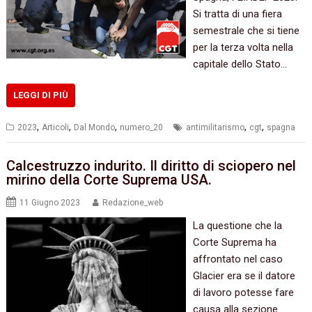
Si tratta di una fiera
semestrale che si tiene
per la terza volta nella
capitale dello Stato…
LEGGI DI PIÙ
,
,
,
,
,
2023
Articoli
Dal Mondo
numero_20
antimilitarismo
cgt
spagna
Calcestruzzo indurito. Il diritto di sciopero nel
mirino della Corte Suprema USA.
11 Giugno 2023
Redazione_web
La questione che la
Corte Suprema ha
affrontato nel caso
Glacier era se il datore
di lavoro potesse fare
causa alla sezione