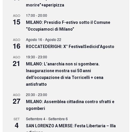
morire”+aperipizza
17:00
-
20:00
AGO
15
MILANO: Presidio F-estivo sotto il Comune
“Occupiamoci di Milano”
Agosto 16
-
Agosto 22
AGO
16
ROCCATEDERIGHI: X° FestivalSedicid’Agosto
19:30
-
23:00
AGO
21
MILANO: L’anarchia non si sgombera.
Inaugurazione mostra sui 50 anni
dell’occupazione di via Torricelli + cena
antisfratto
20:30
-
23:00
AGO
27
MILANO: Assemblea cittadina contro sfratti e
sgomberi
Settembre 4
-
Settembre 6
SET
4
SAN LORENZO A MERSE: Festa Libertaria – IIIa