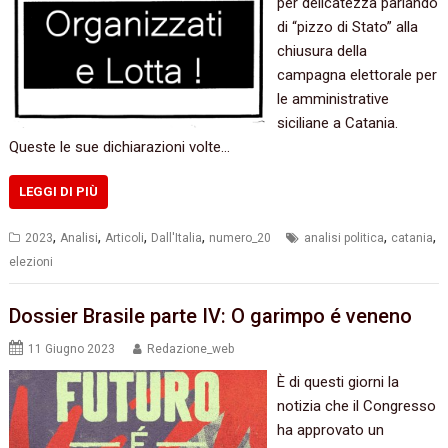
per delicatezza parlando
di “pizzo di Stato” alla
chiusura della
campagna elettorale per
le amministrative
siciliane a Catania.
Queste le sue dichiarazioni volte…
LEGGI DI PIÙ
,
,
,
,
,
,
2023
Analisi
Articoli
Dall'Italia
numero_20
analisi politica
catania
elezioni
Dossier Brasile parte IV: O garimpo é veneno
11 Giugno 2023
Redazione_web
È di questi giorni la
notizia che il Congresso
ha approvato un