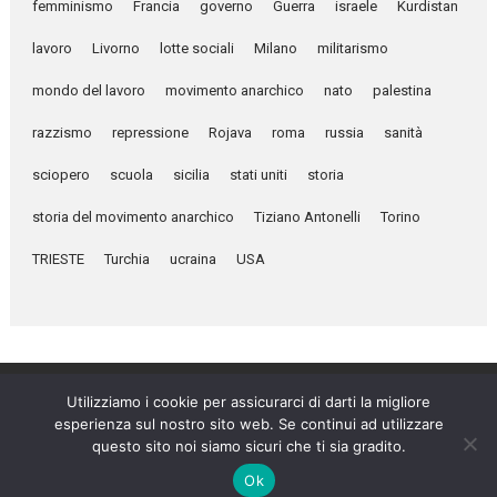
femminismo
Francia
governo
Guerra
israele
Kurdistan
lavoro
Livorno
lotte sociali
Milano
militarismo
mondo del lavoro
movimento anarchico
nato
palestina
razzismo
repressione
Rojava
roma
russia
sanità
sciopero
scuola
sicilia
stati uniti
storia
storia del movimento anarchico
Tiziano Antonelli
Torino
TRIESTE
Turchia
ucraina
USA
Utilizziamo i cookie per assicurarci di darti la migliore
esperienza sul nostro sito web. Se continui ad utilizzare
Umanità Nova © 2026
questo sito noi siamo sicuri che ti sia gradito.
Settimanale anarchico fondato nel 1920 da Errico Malatesta
Ok