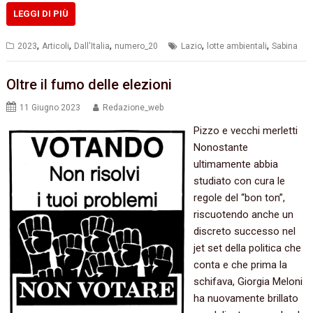
LEGGI DI PIÙ
,
,
,
,
,
2023
Articoli
Dall'Italia
numero_20
Lazio
lotte ambientali
Sabina
Oltre il fumo delle elezioni
11 Giugno 2023
Redazione_web
Pizzo e vecchi merletti
Nonostante
ultimamente abbia
studiato con cura le
regole del “bon ton”,
riscuotendo anche un
discreto successo nel
jet set della politica che
conta e che prima la
schifava, Giorgia Meloni
ha nuovamente brillato