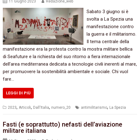
11 Giugno 2023
Redazione_web
Sabato 3 giugno si è
svolta a La Spezia una
manifestazione contro
la guerra e il militarismo.
Il tema centrale della
manifestazione era la protesta contro la mostra militare bellica
di Seafuture e la richiesta del suo ritorno a fiera internazionale
dell’area mediterranea dedicata a tecnologie civili inerenti al mare,
per promuovere la sostenibilità ambientale e sociale. Chi vuol
fare…
LEGGI DI PIÙ
,
,
,
,
2023
Articoli
Dall'Italia
numero_20
antimilitarismo
La Spezia
Fasti (e soprattutto) nefasti dell’aviazione
militare italiana