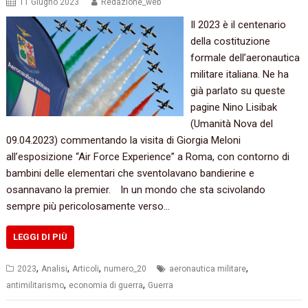
11 Giugno 2023
Redazione_web
Il 2023 è il centenario
della costituzione
formale dell’aeronautica
militare italiana. Ne ha
già parlato su queste
pagine Nino Lisibak
(Umanità Nova del
09.04.2023) commentando la visita di Giorgia Meloni
all’esposizione “Air Force Experience” a Roma, con contorno di
bambini delle elementari che sventolavano bandierine e
osannavano la premier. In un mondo che sta scivolando
sempre più pericolosamente verso…
LEGGI DI PIÙ
,
,
,
,
2023
Analisi
Articoli
numero_20
aeronautica militare
,
,
antimilitarismo
economia di guerra
Guerra