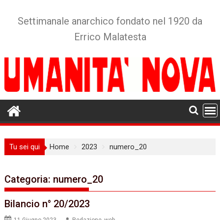
Skip
to
Settimanale anarchico fondato nel 1920 da
content
Errico Malatesta
Tu sei qui
Home
2023
numero_20
Categoria:
numero_20
Bilancio n° 20/2023