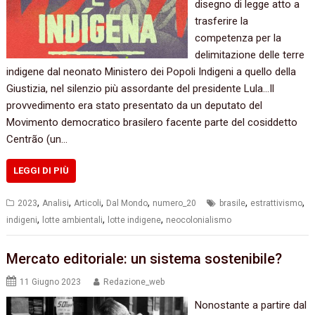
disegno di legge atto a
trasferire la
competenza per la
delimitazione delle terre
indigene dal neonato Ministero dei Popoli Indigeni a quello della
Giustizia, nel silenzio più assordante del presidente Lula…Il
provvedimento era stato presentato da un deputato del
Movimento democratico brasilero facente parte del cosiddetto
Centrão (un…
LEGGI DI PIÙ
,
,
,
,
,
,
2023
Analisi
Articoli
Dal Mondo
numero_20
brasile
estrattivismo
,
,
,
indigeni
lotte ambientali
lotte indigene
neocolonialismo
Mercato editoriale: un sistema sostenibile?
11 Giugno 2023
Redazione_web
Nonostante a partire dal