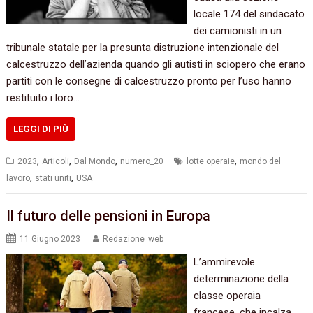
locale 174 del sindacato
dei camionisti in un
tribunale statale per la presunta distruzione intenzionale del
calcestruzzo dell’azienda quando gli autisti in sciopero che erano
partiti con le consegne di calcestruzzo pronto per l’uso hanno
restituito i loro…
LEGGI DI PIÙ
,
,
,
,
2023
Articoli
Dal Mondo
numero_20
lotte operaie
mondo del
,
,
lavoro
stati uniti
USA
Il futuro delle pensioni in Europa
11 Giugno 2023
Redazione_web
L’ammirevole
determinazione della
classe operaia
francese, che incalza