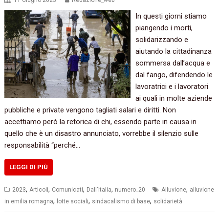
11 Giugno 2023
Redazione_web
In questi giorni stiamo
piangendo i morti,
solidarizzando e
aiutando la cittadinanza
sommersa dall’acqua e
dal fango, difendendo le
lavoratrici e i lavoratori
ai quali in molte aziende
pubbliche e private vengono tagliati salari e diritti. Non
accettiamo però la retorica di chi, essendo parte in causa in
quello che è un disastro annunciato, vorrebbe il silenzio sulle
responsabilità “perché…
LEGGI DI PIÙ
,
,
,
,
,
2023
Articoli
Comunicati
Dall'Italia
numero_20
Alluvione
alluvione
,
,
,
in emilia romagna
lotte sociali
sindacalismo di base
solidarietà