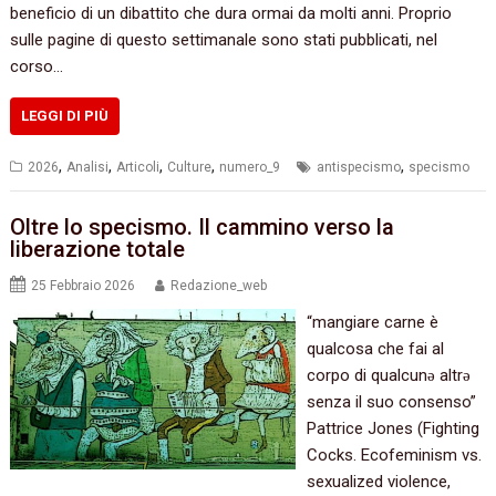
beneficio di un dibattito che dura ormai da molti anni. Proprio
sulle pagine di questo settimanale sono stati pubblicati, nel
corso…
LEGGI DI PIÙ
,
,
,
,
,
2026
Analisi
Articoli
Culture
numero_9
antispecismo
specismo
Oltre lo specismo. Il cammino verso la
liberazione totale
25 Febbraio 2026
Redazione_web
“mangiare carne è
qualcosa che fai al
corpo di qualcunǝ altrǝ
senza il suo consenso”
Pattrice Jones (Fighting
Cocks. Ecofeminism vs.
sexualized violence,