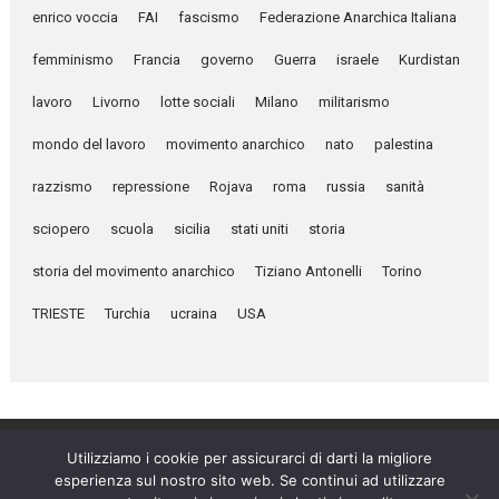
enrico voccia
FAI
fascismo
Federazione Anarchica Italiana
femminismo
Francia
governo
Guerra
israele
Kurdistan
lavoro
Livorno
lotte sociali
Milano
militarismo
mondo del lavoro
movimento anarchico
nato
palestina
razzismo
repressione
Rojava
roma
russia
sanità
sciopero
scuola
sicilia
stati uniti
storia
storia del movimento anarchico
Tiziano Antonelli
Torino
TRIESTE
Turchia
ucraina
USA
Utilizziamo i cookie per assicurarci di darti la migliore
esperienza sul nostro sito web. Se continui ad utilizzare
Umanità Nova © 2026