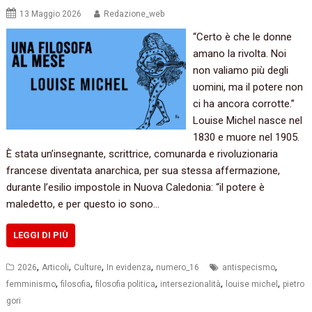
13 Maggio 2026
Redazione_web
“Certo è che le donne
amano la rivolta. Noi
non valiamo più degli
uomini, ma il potere non
ci ha ancora corrotte.”
Louise Michel nasce nel
1830 e muore nel 1905.
È stata un’insegnante, scrittrice, comunarda e rivoluzionaria
francese diventata anarchica, per sua stessa affermazione,
durante l’esilio impostole in Nuova Caledonia: “il potere è
maledetto, e per questo io sono…
LEGGI DI PIÙ
,
,
,
,
,
2026
Articoli
Culture
In evidenza
numero_16
antispecismo
,
,
,
,
,
femminismo
filosofia
filosofia politica
intersezionalità
louise michel
pietro
gori