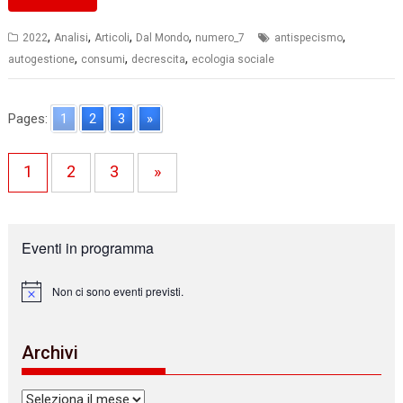
,
,
,
,
,
2022
Analisi
Articoli
Dal Mondo
numero_7
antispecismo
,
,
,
autogestione
consumi
decrescita
ecologia sociale
Pages:
1
2
3
»
1
2
3
»
Eventi in programma
Non ci sono eventi previsti.
N
o
t
i
Archivi
c
e
Archivi