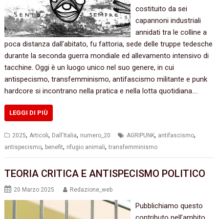
costituito da sei
capannoni industriali
annidati tra le colline a
poca distanza dall’abitato, fu fattoria, sede delle truppe tedesche
durante la seconda guerra mondiale ed allevamento intensivo di
tacchine. Oggi è un luogo unico nel suo genere, in cui
antispecismo, transfemminismo, antifascismo militante e punk
hardcore si incontrano nella pratica e nella lotta quotidiana.…
LEGGI DI PIÙ
,
,
,
,
,
2025
Articoli
Dall'Italia
numero_20
AGRIPUNK
antifascismo
,
,
,
antispecismo
benefit
rifugio animali
transfemminismo
TEORIA CRITICA E ANTISPECISMO POLITICO
20 Marzo 2025
Redazione_web
Pubblichiamo questo
contributo nell’ambito