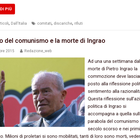
DI PIÙ
,
,
,
ticoli
Dall'Italia
comitati
discariche
rifiuti
uro del comunismo e la morte di Ingrao
bre 2015
Redazione_web
Ad una una settimana dal
morte di Pietro Ingrao la
commozione deve lasciar
posto alla riflessione politic
sentimento alla razionalità
‬Questa riflessione sull’a
politica di Ingrao si
accompagna a quella sul
parabola del comunismo 
secolo scorso e nei primi 
o.‭ ‬Milioni di proletari si sono mobilitati,‭ ‬tanti di loro sono morti,‭ ‬ved