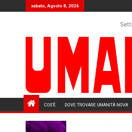
Skip
sabato, Agosto 8, 2026
to
content
Sett
COS’È
DOVE TROVARE UMANITÀ NOVA