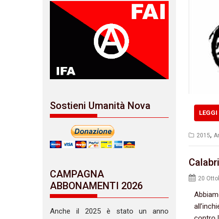
Sostieni Umanità Nova
LEGGI 
,
2015
Ar
Calabr
CAMPAGNA
20 Otto
ABBONAMENTI 2026
Abbiamo 
all’inch
Anche il 2025 è stato un anno
contro l