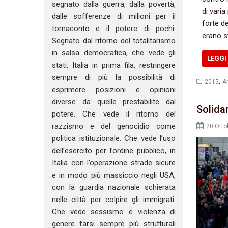
segnato dalla guerra, dalla povertà,
‬di vari
dalle sofferenze di milioni per il
forte d
tornaconto e il potere di pochi.
erano s
Segnato dal ritorno del totalitarismo
in salsa democratica, che vede gli
LEGGI 
stati, Italia in prima fila, restringere
sempre di più la possibilità di
,
2015
Ar
esprimere posizioni e opinioni
diverse da quelle prestabilite dal
Solidari
potere. Che vede il ritorno del
razzismo e del genocidio come
20 Otto
politica istituzionale. Che vede l’uso
dell’esercito per l’ordine pubblico, in
Italia con l’operazione strade sicure
e in modo più massiccio negli USA,
con la guardia nazionale schierata
nelle città per colpire gli immigrati.
Che vede sessismo e violenza di
genere farsi sempre più strutturali