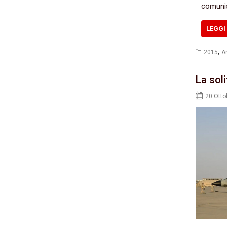
comuni
LEGGI 
,
2015
An
La sol
20 Otto