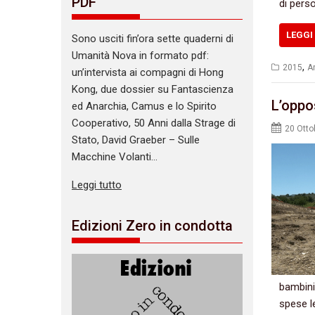
PDF
di perso
LEGGI 
Sono usciti fin’ora sette quaderni di
Umanità Nova in formato pdf:
,
2015
Ar
un’intervista ai compagni di Hong
Kong, due dossier su Fantascienza
L’oppo
ed Anarchia, Camus e lo Spirito
Cooperativo, 50 Anni dalla Strage di
20 Otto
Stato, David Graeber – Sulle
Macchine Volanti…
Leggi tutto
Edizioni Zero in condotta
bambini,
spese l