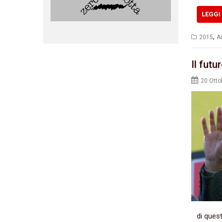
LEGGI 
,
2015
Ar
Il fut
20 Otto
di quest