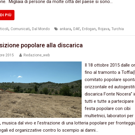
ne.‭ ‬ Migliaia di persone da molte città del paese si sono…
DI PIÙ
,
,
,
,
,
,
ticoli
Comunicati
Dal Mondo
ankara
DAF
Erdogan
Rojava
Turchia
sizione popolare alla discarica
bre 2015
Redazione_web
Il‭ ‬18‭ ‬ottobre‭ ‬2015‭ ‬dalle or
‬fino al tramonto a Toffia(RI‭)‬
comitato popolare sponta
‬orizzontale ed autogestito
discarica Fonte Nocera‭” ‬i
tutti e tutte a partecipar
festa popolare con cibi
multietnici,‭ ‬laboratori per
‭ ‬musica dal vivo e l’estrazione di una lotteria popolare per fronteggi
egali ed organizzative contro lo scempio ai danni…