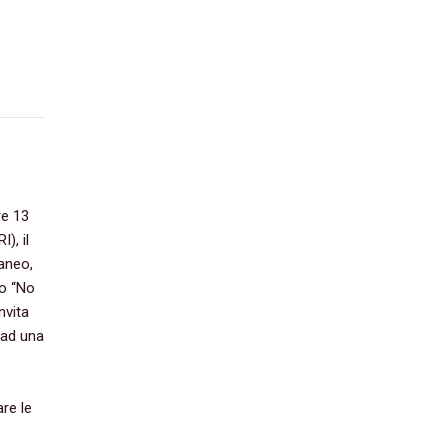
e‭ ‬13‭
,‭ ‬il
neo,‭
‭ “‬No
nvita
e ad una
are le