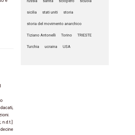
to e
russia
sanità
sciopero
scuola
sicilia
stati uniti
storia
storia del movimento anarchico
Tiziano Antonelli
Torino
TRIESTE
Turchia
ucraina
USA
l
to
dacati,‭
oni.‭
n.d.t.‭]
 decine