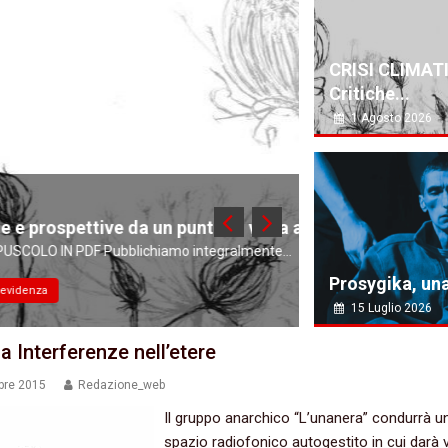
CRISI CLIMAT
Critiche...
1 Agosto 2026
24 Luglio 2026
a un punto di vista anarchico.
IN PIAZZA PER 
chiamo integralmente...
IN PIAZZA PER ABDER
Prosygika, una 
2026
Comunicati
15 Luglio 2026
a Interferenze nell’etere
bre 2015
Redazione_web
Il gruppo anarchico‭ “‬L’unanera‭” ‬condurrà u
spazio radiofonico autogestito in cui darà