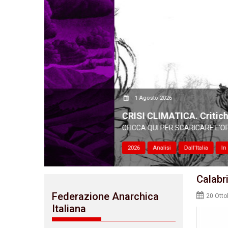
1 Agosto 2026
CRISI CLIMATICA. Critiche e prospettive d
CLICCA QUI PER SCARICARE L'OPUSCOLO IN PDF Pubbli
2026
Analisi
Dall'Italia
In evidenza
Calabri
Federazione Anarchica
20 Otto
Italiana