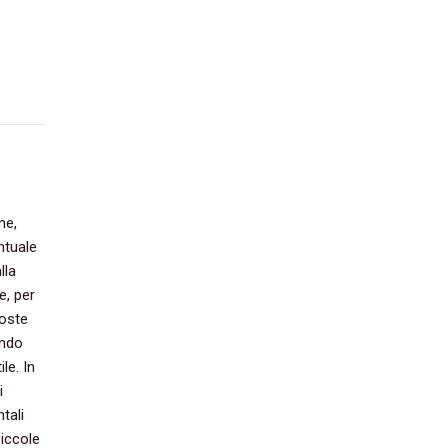
e,‭
entuale
lla
‭ ‬per
poste
ando
e.‭ ‬In
i
ntali
piccole