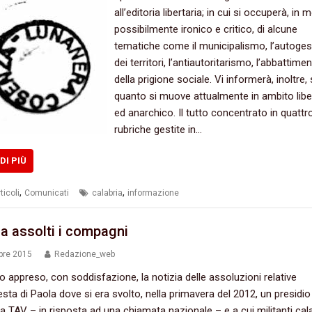
all’editoria libertaria‭; ‬in cui si occuperà,‭ ‬in
possibilmente ironico e critico,‭ ‬di alcune
tematiche come il municipalismo,‭ ‬l’autoge
dei territori,‭ ‬l’antiautoritarismo,‭ ‬l’abbattime
della prigione sociale.‭ ‬Vi informerà,‭ ‬inoltre,‭ 
quanto si muove attualmente in ambito libe
ed anarchico.‭ ‬Il tutto concentrato in quattr
rubriche gestite in…
DI PIÙ
,
,
ticoli
Comunicati
calabria
informazione
ia assolti i compagni
bre 2015
Redazione_web
appreso,‭ ‬con soddisfazione,‭ ‬la notizia delle assoluzioni relative
iesta di Paola dove si era svolto,‭ ‬nella primavera del‭ ‬2012,‭ ‬un presidio
a TAV‭ – ‬in risposta ad una chiamata nazionale‭ – ‬e a cui militanti cala