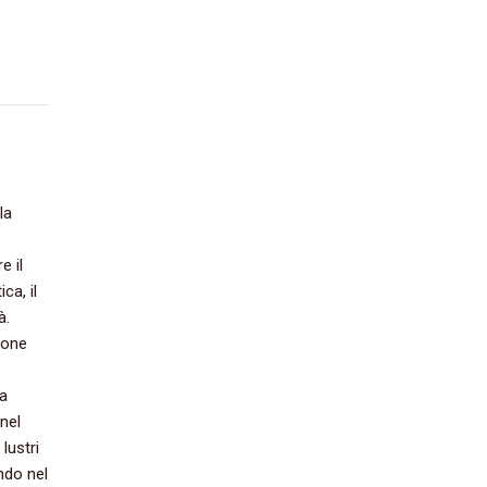
la
e il
a,‭ ‬il
.‭
zione
la
nel
lustri
endo nel