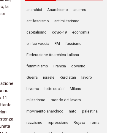
‭ ‬la
anarchici
Anarchismo
anarres
ici
antifascismo
antimilitarismo
capitalismo
covid-19
economia
enrico voccia
FAI
fascismo
Federazione Anarchica Italiana
femminismo
Francia
governo
Guerra
israele
Kurdistan
lavoro
relazione
Livorno
lotte sociali
Milano
 anno
 ‬11‭
militarismo
mondo del lavoro
ettante
movimento anarchico
nato
palestina
lari
sistenza
razzismo
repressione
Rojava
roma
adunata