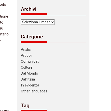
t
 modo
i
Archivi
c
e
stione
Archivi
nto
‬su
rtario
Categorie
o
Analisi
Articoli
Comunicati
Culture
Dal Mondo
Dall’Italia
In evidenza
Other languages
Tag
bresi,‭