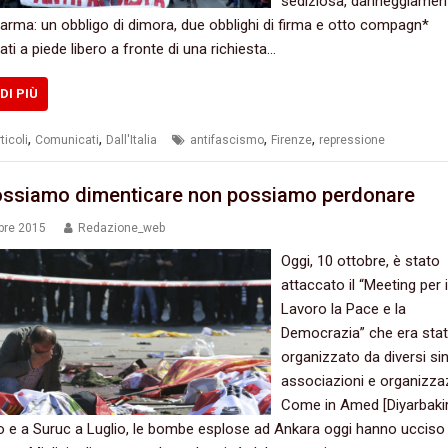
sediziosa,‭ ‬danneggiamen
arma:‭ ‬un obbligo di dimora,‭ ‬due obblighi di firma e otto compagn‭*
ati a piede libero a fronte di una richiesta…
DI PIÙ
,
,
,
,
ticoli
Comunicati
Dall'Italia
antifascismo
Firenze
repressione
ssiamo dimenticare non possiamo perdonare
bre 2015
Redazione_web
‬Oggi,‭ ‬10‭ ‬ottobre,‭ ‬è stato
attaccato il‭ “‬Meeting per i
Lavoro la Pace e‭ la
Democrazia‭” ‬che era sta
organizzato da diversi sin
associazioni e organizzazi
‬Come in Amed‭ [‬Diyarbakir,‭ ‬
gno e a Suruc a Luglio,‭ ‬le bombe esplose ad Ankara oggi hanno ucciso‭