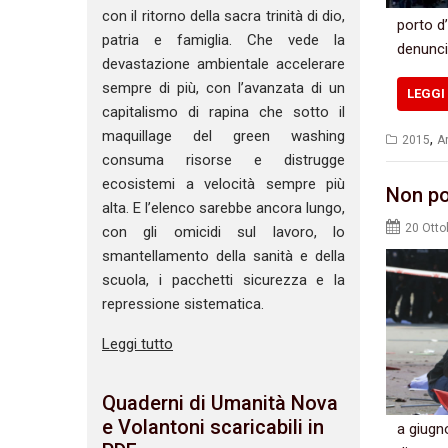
con il ritorno della sacra trinità di dio,
porto d’
patria e famiglia. Che vede la
‬denunci
devastazione ambientale accelerare
sempre di più, con l’avanzata di un
LEGGI 
capitalismo di rapina che sotto il
maquillage del green washing
,
2015
Ar
consuma risorse e distrugge
ecosistemi a velocità sempre più
Non po
alta. E l’elenco sarebbe ancora lungo,
20 Otto
con gli omicidi sul lavoro, lo
smantellamento della sanità e della
scuola, i pacchetti sicurezza e la
repressione sistematica.
Leggi tutto
Quaderni di Umanità Nova
e Volantoni scaricabili in
‬a‭ ‬giu