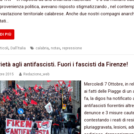
a provenienza politica,‭ ‬avevano risposto stigmatizzando‭ ‬,‭ ‬nel contempo,
evastazione territoriale calabrese.‭ ‬Anche due nostri compagni anarch
tati…
DI PIÙ
,
,
,
ticoli
Dall'Italia
calabria
notav
repressione
età agli antifascisti.‭ ‬Fuori i fascisti da‭ ‬Firenze‭!
bre 2015
Redazione_web
Mercoledì‭ ‬7‭ ‬Ottobre,‭ ‬in 
ai fatti delle Piagge di un
fa,‭ ‬la digos ha notificato a‭
‬antifascisti fiorentini altr
denunce e‭ ‬3‭ ‬misure caute
contestando i reati di re
pluriaggravata,‭ ‬lesioni,‭ ‬