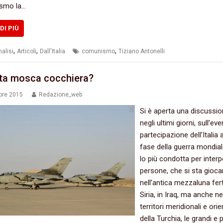
smo la…
DI PIÙ
,
,
,
alisi
Articoli
Dall'Italia
comunismo
Tiziano Antonelli
ita mosca cocchiera‭?
bre 2015
Redazione_web
Si è aperta una discussion
‬negli ultimi giorni,‭ ‬sull’ev
partecipazione dell’Italia a
fase della guerra mondiale,
lo più condotta per inter
persone,‭ ‬che si sta gioc
nell’antica mezzaluna fertil
Siria,‭ ‬in Iraq,‭ ‬ma anche ne
territori meridionali e orie
della Turchia,‭ ‬le grandi e 