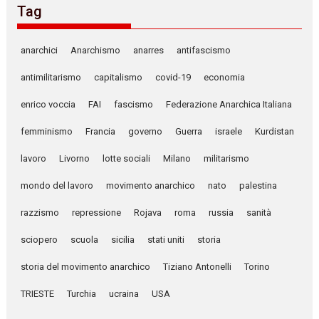
Tag
anarchici
Anarchismo
anarres
antifascismo
antimilitarismo
capitalismo
covid-19
economia
enrico voccia
FAI
fascismo
Federazione Anarchica Italiana
femminismo
Francia
governo
Guerra
israele
Kurdistan
lavoro
Livorno
lotte sociali
Milano
militarismo
mondo del lavoro
movimento anarchico
nato
palestina
razzismo
repressione
Rojava
roma
russia
sanità
sciopero
scuola
sicilia
stati uniti
storia
storia del movimento anarchico
Tiziano Antonelli
Torino
TRIESTE
Turchia
ucraina
USA