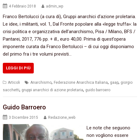
4 Febbraio 2018
admin_wp
Franco Bertolucci (a cura di), Gruppi anarchici d’azione proletaria.
Le idee, i militanti, vol. 1, Dal Fronte popolare alla «legge truffa»: la
crisi politica e organizzativa dell’anarchismo, Pisa / Milano, BFS /
Pantarei, 2017, 776 pp. + ill., euro 40,00. Prima di quest’opera
imponente curata da Franco Bertolucci – di cui oggi disponiamo
del primo fra i tre volumi previsti…
LEGGI DI PIÙ
,
,
,
Articoli
Anarchismo
Federazione Anarchica Italiana
gaap
giorgio
,
,
sacchetti
gruppi anarchici di azione proletaria
guido barroero
Guido Barroero
3 Dicembre 2015
Redazione_web
Le note che seguono
non vogliono essere