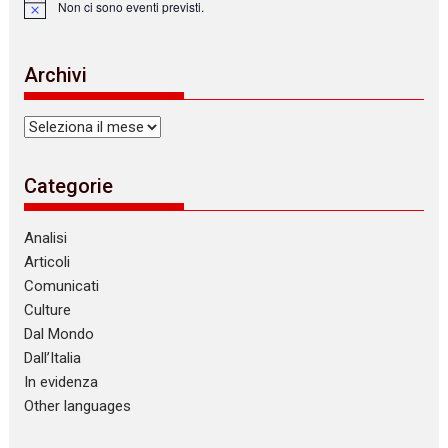
Non ci sono eventi previsti.
N
o
t
i
Archivi
c
e
Archivi
Categorie
Analisi
Articoli
Comunicati
Culture
Dal Mondo
Dall’Italia
In evidenza
Other languages