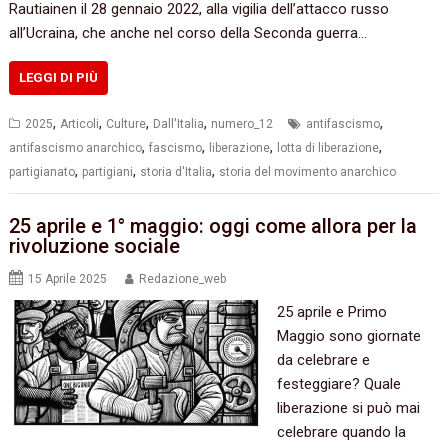
Rautiainen il 28 gennaio 2022, alla vigilia dell’attacco russo
all’Ucraina, che anche nel corso della Seconda guerra…
LEGGI DI PIÙ
,
,
,
,
,
2025
Articoli
Culture
Dall'Italia
numero_12
antifascismo
,
,
,
,
antifascismo anarchico
fascismo
liberazione
lotta di liberazione
,
,
,
partigianato
partigiani
storia d'Italia
storia del movimento anarchico
25 aprile e 1° maggio: oggi come allora per la
rivoluzione sociale
15 Aprile 2025
Redazione_web
25 aprile e Primo
Maggio sono giornate
da celebrare e
festeggiare? Quale
liberazione si può mai
celebrare quando la