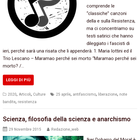
comprende le
“classiche” canzoni
della e sulla Resistenza,
ma ci concentriamo su
testi satirici che hanno
dileggiato i fascisti di
ieri, perché sarà una risata che li appenderà. 1. Maria Iottini ed il
Trio Lescano – Maramao perché sei morto “Maramao perché sei
morto? /…
LEGGI DI PIÙ
,
,
,
,
,
2020
Articoli
Culture
25 aprile
antifascismo
liberazione
note
,
bandite
resistenza
Scienza,‭ ‬filosofia della scienza e anarchismo
29 Novembre 2015
Redazione_web
Iker Dobarro del Moral è