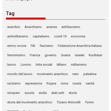
Tag
anarchici
Anarchismo
anarres
antifascismo
antimilitarismo
capitalismo
covid-19
economia
enrico voccia
FAI
fascismo
Federazione Anarchica Italiana
femminismo
Francia
governo
Guerra
israele
Kurdistan
lavoro
Livorno
lotte sociali
Milano
militarismo
mondo del lavoro
movimento anarchico
nato
palestina
razzismo
repressione
Rojava
roma
russia
sanità
sciopero
scuola
sicilia
stati uniti
storia
storia del movimento anarchico
Tiziano Antonelli
Torino