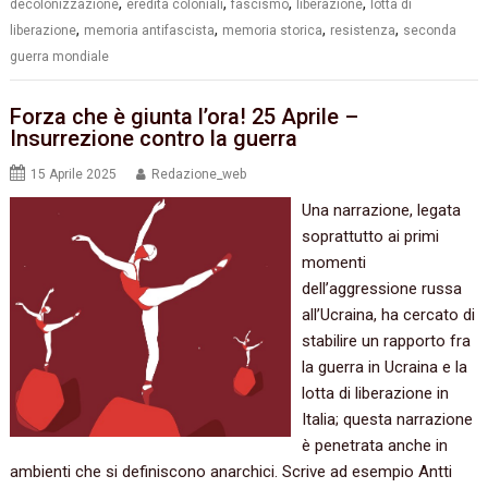
,
,
,
,
decolonizzazione
eredità coloniali
fascismo
liberazione
lotta di
,
,
,
,
liberazione
memoria antifascista
memoria storica
resistenza
seconda
guerra mondiale
Forza che è giunta l’ora! 25 Aprile –
Insurrezione contro la guerra
15 Aprile 2025
Redazione_web
Una narrazione, legata
soprattutto ai primi
momenti
dell’aggressione russa
all’Ucraina, ha cercato di
stabilire un rapporto fra
la guerra in Ucraina e la
lotta di liberazione in
Italia; questa narrazione
è penetrata anche in
ambienti che si definiscono anarchici. Scrive ad esempio Antti