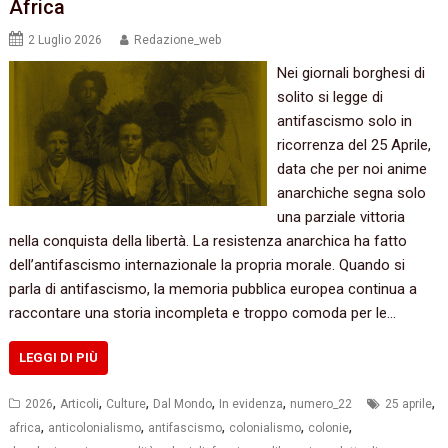
Africa
2 Luglio 2026
Redazione_web
Nei giornali borghesi di
solito si legge di
antifascismo solo in
ricorrenza del 25 Aprile,
data che per noi anime
anarchiche segna solo
una parziale vittoria
nella conquista della libertà. La resistenza anarchica ha fatto
dell’antifascismo internazionale la propria morale. Quando si
parla di antifascismo, la memoria pubblica europea continua a
raccontare una storia incompleta e troppo comoda per le…
LEGGI DI PIÙ
,
,
,
,
,
,
2026
Articoli
Culture
Dal Mondo
In evidenza
numero_22
25 aprile
,
,
,
,
,
africa
anticolonialismo
antifascismo
colonialismo
colonie