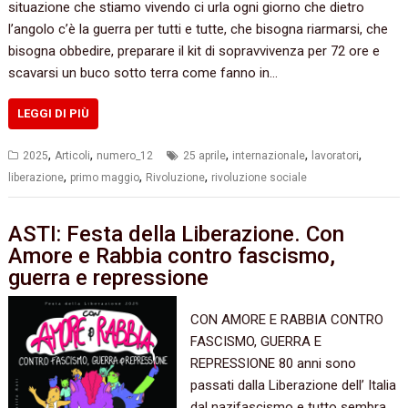
situazione che stiamo vivendo ci urla ogni giorno che dietro
l’angolo c’è la guerra per tutti e tutte, che bisogna riarmarsi, che
bisogna obbedire, preparare il kit di sopravvivenza per 72 ore e
scavarsi un buco sotto terra come fanno in…
LEGGI DI PIÙ
,
,
,
,
,
2025
Articoli
numero_12
25 aprile
internazionale
lavoratori
,
,
,
liberazione
primo maggio
Rivoluzione
rivoluzione sociale
ASTI: Festa della Liberazione. Con
Amore e Rabbia contro fascismo,
guerra e repressione
CON AMORE E RABBIA CONTRO
FASCISMO, GUERRA E
REPRESSIONE 80 anni sono
passati dalla Liberazione dell’ Italia
dal nazifascismo e tutto sembra