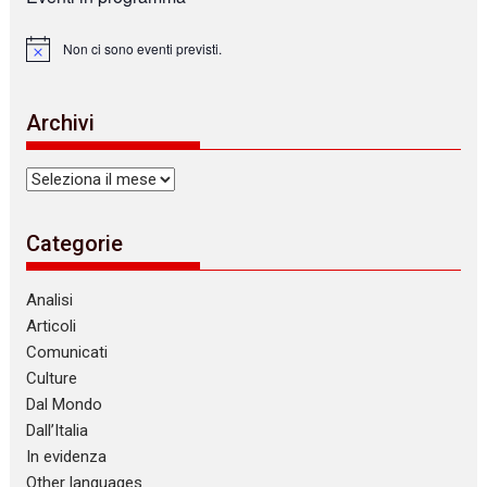
Non ci sono eventi previsti.
N
o
t
i
Archivi
c
e
Archivi
Categorie
Analisi
Articoli
Comunicati
Culture
Dal Mondo
Dall’Italia
In evidenza
Other languages