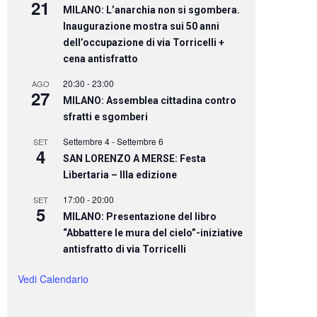
21
MILANO: L’anarchia non si sgombera.
Inaugurazione mostra sui 50 anni
dell’occupazione di via Torricelli +
cena antisfratto
20:30
-
23:00
AGO
27
MILANO: Assemblea cittadina contro
sfratti e sgomberi
Settembre 4
-
Settembre 6
SET
4
SAN LORENZO A MERSE: Festa
Libertaria – IIIa edizione
17:00
-
20:00
SET
5
MILANO: Presentazione del libro
“Abbattere le mura del cielo”-iniziative
antisfratto di via Torricelli
Vedi Calendario