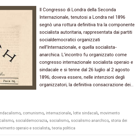
Il Congresso di Londra della Seconda
Internazionale, tenutosi a Londra nel 1896
segnò una rottura definitiva tra la componente
socialista autoritaria, rappresentata dai partiti
socialdemocratici organizzati
nell’Internazionale, e quella socialista-
anarchica. L’incontro fu organizzato come
congresso internazionale socialista operaio e
sindacale e si tenne dal 26 luglio al 2 agosto
1896; doveva essere, nelle intenzioni degli
organizzatori, la definitiva consacrazione dei…
,
,
,
,
indacalismo
comunismo
internazionale
lotte sindacali
movimento
,
,
,
,
calismo
socialdemocrazia
socialismo
socialismo anarchico
storia dei
,
ovimento operaio e socialista
teoria politica