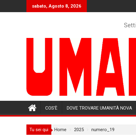
Skip
sabato, Agosto 8, 2026
to
content
Sett
COS’È
DOVE TROVARE UMANITÀ NOVA
Tu sei qui
Home
2025
numero_19