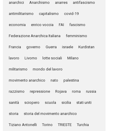
anarchici
Anarchismo
anarres
antifascismo
antimilitarismo
capitalismo
covid-19
economia
enrico voccia
FAI
fascismo
Federazione Anarchica Italiana
femminismo
Francia
governo
Guerra
israele
Kurdistan
lavoro
Livorno
lotte sociali
Milano
militarismo
mondo del lavoro
movimento anarchico
nato
palestina
razzismo
repressione
Rojava
roma
russia
sanità
sciopero
scuola
sicilia
stati uniti
storia
storia del movimento anarchico
Tiziano Antonelli
Torino
TRIESTE
Turchia