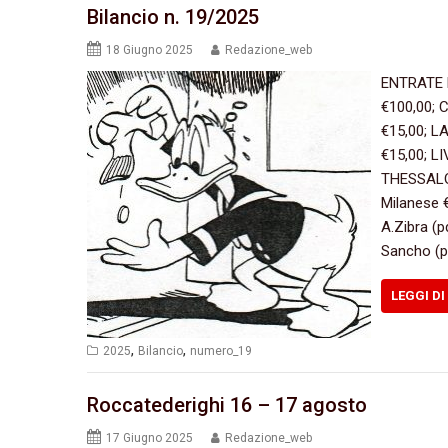
Bilancio n. 19/2025
18 Giugno 2025
Redazione_web
ENTRATE 
€100,00; 
€15,00; L
€15,00; L
THESSALON
Milanese
A.Zibra (
Sancho (p
LEGGI DI
,
,
2025
Bilancio
numero_19
Roccatederighi 16 – 17 agosto
17 Giugno 2025
Redazione_web