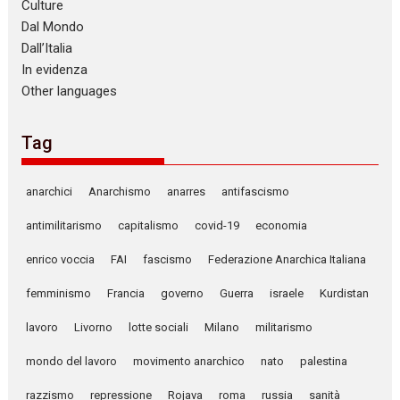
Culture
Dal Mondo
Dall’Italia
In evidenza
Other languages
Tag
anarchici
Anarchismo
anarres
antifascismo
antimilitarismo
capitalismo
covid-19
economia
enrico voccia
FAI
fascismo
Federazione Anarchica Italiana
femminismo
Francia
governo
Guerra
israele
Kurdistan
lavoro
Livorno
lotte sociali
Milano
militarismo
mondo del lavoro
movimento anarchico
nato
palestina
razzismo
repressione
Rojava
roma
russia
sanità