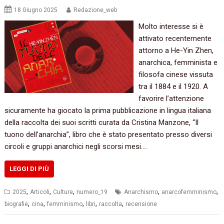
18 Giugno 2025
Redazione_web
Molto interesse si è
attivato recentemente
attorno a He-Yin Zhen,
anarchica, femminista e
filosofa cinese vissuta
tra il 1884 e il 1920. A
favorire l’attenzione
sicuramente ha giocato la prima pubblicazione in lingua italiana
della raccolta dei suoi scritti curata da Cristina Manzone, “Il
tuono dell’anarchia”, libro che è stato presentato presso diversi
circoli e gruppi anarchici negli scorsi mesi.…
LEGGI DI PIÙ
,
,
,
,
,
2025
Articoli
Culture
numero_19
Anarchismo
anarcofemminismo
,
,
,
,
,
biografie
cina
femminismo
libri
raccolta
recensione