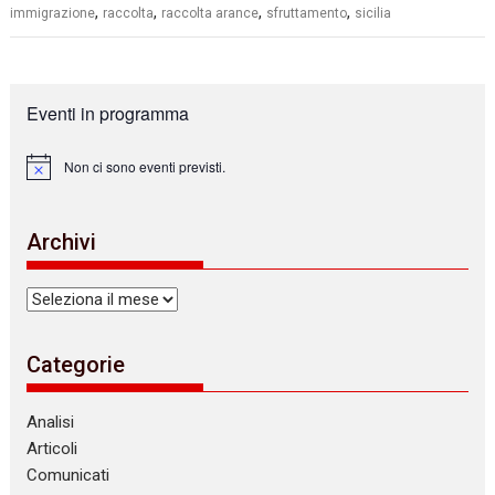
,
,
,
,
immigrazione
raccolta
raccolta arance
sfruttamento
sicilia
Eventi in programma
Non ci sono eventi previsti.
N
o
t
i
Archivi
c
e
Archivi
Categorie
Analisi
Articoli
Comunicati