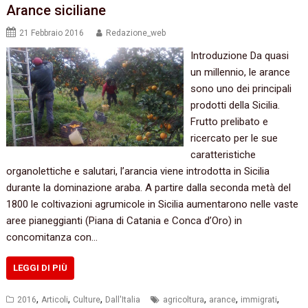
Arance siciliane
21 Febbraio 2016
Redazione_web
Introduzione Da quasi
un millennio, le arance
sono uno dei principali
prodotti della Sicilia.
Frutto prelibato e
ricercato per le sue
caratteristiche
organolettiche e salutari, l’arancia viene introdotta in Sicilia
durante la dominazione araba. A partire dalla seconda metà del
1800 le coltivazioni agrumicole in Sicilia aumentarono nelle vaste
aree pianeggianti (Piana di Catania e Conca d’Oro) in
concomitanza con…
LEGGI DI PIÙ
,
,
,
,
,
,
2016
Articoli
Culture
Dall'Italia
agricoltura
arance
immigrati