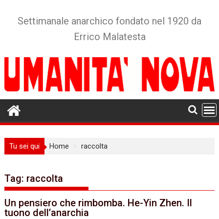
Skip
to
Settimanale anarchico fondato nel 1920 da
content
Errico Malatesta
Tu sei qui
Home
raccolta
Tag:
raccolta
Un pensiero che rimbomba. He-Yin Zhen. Il
tuono dell’anarchia