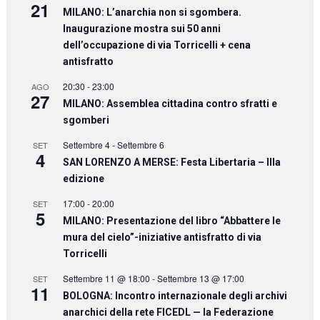
21
MILANO: L’anarchia non si sgombera.
Inaugurazione mostra sui 50 anni
dell’occupazione di via Torricelli + cena
antisfratto
20:30
-
23:00
AGO
27
MILANO: Assemblea cittadina contro sfratti e
sgomberi
Settembre 4
-
Settembre 6
SET
4
SAN LORENZO A MERSE: Festa Libertaria – IIIa
edizione
17:00
-
20:00
SET
5
MILANO: Presentazione del libro “Abbattere le
mura del cielo”-iniziative antisfratto di via
Torricelli
Settembre 11 @ 18:00
-
Settembre 13 @ 17:00
SET
11
BOLOGNA: Incontro internazionale degli archivi
anarchici della rete FICEDL — la Federazione