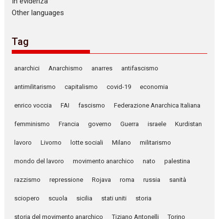
In evidenza
Other languages
Tag
anarchici
Anarchismo
anarres
antifascismo
antimilitarismo
capitalismo
covid-19
economia
enrico voccia
FAI
fascismo
Federazione Anarchica Italiana
femminismo
Francia
governo
Guerra
israele
Kurdistan
lavoro
Livorno
lotte sociali
Milano
militarismo
mondo del lavoro
movimento anarchico
nato
palestina
razzismo
repressione
Rojava
roma
russia
sanità
sciopero
scuola
sicilia
stati uniti
storia
storia del movimento anarchico
Tiziano Antonelli
Torino