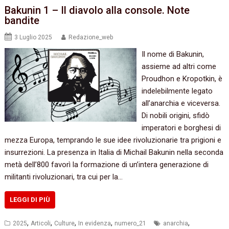
Bakunin 1 – Il diavolo alla console. Note
bandite
3 Luglio 2025
Redazione_web
Il nome di Bakunin,
assieme ad altri come
Proudhon e Kropotkin, è
indelebilmente legato
all’anarchia e viceversa.
Di nobili origini, sfidò
imperatori e borghesi di
mezza Europa, temprando le sue idee rivoluzionarie tra prigioni e
insurrezioni. La presenza in Italia di Michail Bakunin nella seconda
metà dell’800 favorì la formazione di un’intera generazione di
militanti rivoluzionari, tra cui per la…
LEGGI DI PIÙ
,
,
,
,
,
2025
Articoli
Culture
In evidenza
numero_21
anarchia