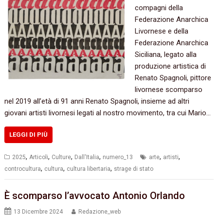
compagni della
Federazione Anarchica
Livornese e della
Federazione Anarchica
Siciliana, legato alla
produzione artistica di
Renato Spagnoli, pittore
livornese scomparso
nel 2019 all’età di 91 anni Renato Spagnoli, insieme ad altri
giovani artisti livornesi legati al nostro movimento, tra cui Mario…
LEGGI DI PIÙ
,
,
,
,
,
,
2025
Articoli
Culture
Dall'Italia
numero_13
arte
artisti
,
,
,
controcultura
cultura
cultura libertaria
strage di stato
È scomparso l’avvocato Antonio Orlando
13 Dicembre 2024
Redazione_web