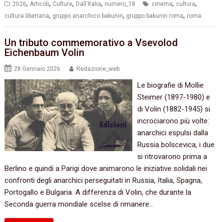
,
,
,
,
,
,
2026
Articoli
Culture
Dall'Italia
numero_18
cinema
cultura
,
,
,
cultura libertaria
gruppo anarchico bakunin
gruppo bakunin roma
roma
Un tributo commemorativo a Vsevolod
Eichenbaum Volin
28 Gennaio 2026
Redazione_web
Le biografie di Mollie
Steimer (1897-1980) e
di Volin (1882-1945) si
incrociarono più volte:
anarchici espulsi dalla
Russia bolscevica, i due
si ritrovarono prima a
Berlino e quindi a Parigi dove animarono le iniziative solidali nei
confronti degli anarchici perseguitati in Russia, Italia, Spagna,
Portogallo e Bulgaria. A differenza di Volin, che durante la
Seconda guerra mondiale scelse di rimanere…