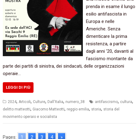
prenda in esame il lungo
esilio antifascista in
Europa e nelle
Americhe. Senza
dimenticare la prima
resistenza, a partire
dagli anni ’20, davanti al
fascismo montante da
parte dei partiti di sinistra, dei sindacati, delle organizzazioni
operaie…
LEGGI DI PIÙ
,
,
,
,
,
,
2024
Articoli
Culture
Dall'Italia
numero_38
antifascismo
cultura
,
,
,
,
delitto matteotti
Giacomo Matteotti
reggio emilia
storia
storia del
movimento operaio e socialista
Pages:
1
2
3
4
»