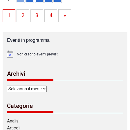
1
2
3
4
»
Eventi in programma
Non ci sono eventi previsti.
N
o
t
i
Archivi
c
e
Archivi
Categorie
Analisi
Articoli