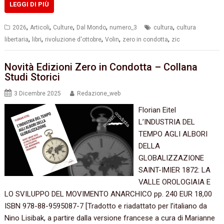
LEGGI DI PIÙ
,
,
,
,
,
2026
Articoli
Culture
Dal Mondo
numero_3
cultura
cultura
,
,
,
,
,
libertaria
libri
rivoluzione d'ottobre
Volin
zero in condotta
zic
Novità Edizioni Zero in Condotta – Collana
Studi Storici
3 Dicembre 2025
Redazione_web
Florian Eitel
L’INDUSTRIA DEL
TEMPO AGLI ALBORI
DELLA
GLOBALIZZAZIONE
SAINT-IMIER 1872: LA
VALLE OROLOGIAIA E
LO SVILUPPO DEL MOVIMENTO ANARCHICO pp. 240 EUR 18,00
ISBN 978-88-9595087-7 [Tradotto e riadattato per l’italiano da
Nino Lisibak, a partire dalla versione francese a cura di Marianne