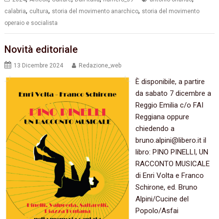
,
,
,
calabria
cultura
storia del movimento anarchico
storia del movimento
operaio e socialista
Novità editoriale
13 Dicembre 2024
Redazione_web
È disponibile, a partire
da sabato 7 dicembre a
Reggio Emilia c/o FAI
Reggiana oppure
chiedendo a
bruno.alpini@libero.it il
libro: PINO PINELLI, UN
RACCONTO MUSICALE
di Enri Volta e Franco
Schirone, ed. Bruno
Alpini/Cucine del
Popolo/Asfai