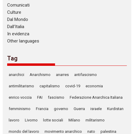
Comunicati
Culture
Dal Mondo
Dall’Italia
In evidenza
Other languages
Tag
anarchici
Anarchismo
anarres
antifascismo
antimilitarismo
capitalismo
covid-19
economia
enrico voccia
FAI
fascismo
Federazione Anarchica Italiana
femminismo
Francia
governo
Guerra
israele
Kurdistan
lavoro
Livorno
lotte sociali
Milano
militarismo
mondo del lavoro
movimento anarchico
nato
palestina