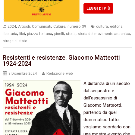
LEGGI DI PIÙ
,
,
,
,
,
2024
Articoli
Comunicati
Culture
numero_39
cultura
editoria
,
,
,
,
,
,
libertaria
libri
piazza fontana
pinelli
storia
storia del movimento anachico
strage di stato
Resistenti e resistenze. Giacomo Matteotti
1924-2024
8 Dicembre 2024
Redazione_web
A distanza di un secolo
dal sequestro e
dall’assassinio di
Giacomo Matteotti,
partendo da quel
drammatico fatto,
vogliamo ricordarlo con
una mostra-evento che