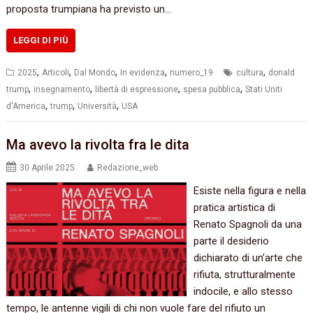
proposta trumpiana ha previsto un…
LEGGI DI PIÙ
,
,
,
,
,
2025
Articoli
Dal Mondo
In evidenza
numero_19
cultura
donald
,
,
,
,
trump
insegnamento
libertà di espressione
spesa pubblica
Stati Uniti
,
,
,
d'America
trump
Università
USA
Ma avevo la rivolta fra le dita
30 Aprile 2025
Redazione_web
Esiste nella figura e nella
pratica artistica di
Renato Spagnoli da una
parte il desiderio
dichiarato di un’arte che
rifiuta, strutturalmente
indocile, e allo stesso
tempo, le antenne vigili di chi non vuole fare del rifiuto un