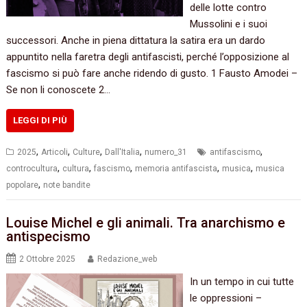
delle lotte contro
Mussolini e i suoi
successori. Anche in piena dittatura la satira era un dardo
appuntito nella faretra degli antifascisti, perché l’opposizione al
fascismo si può fare anche ridendo di gusto. 1 Fausto Amodei –
Se non li conoscete 2…
LEGGI DI PIÙ
,
,
,
,
,
2025
Articoli
Culture
Dall'Italia
numero_31
antifascismo
,
,
,
,
,
controcultura
cultura
fascismo
memoria antifascista
musica
musica
,
popolare
note bandite
Louise Michel e gli animali. Tra anarchismo e
antispecismo
2 Ottobre 2025
Redazione_web
In un tempo in cui tutte
le oppressioni –