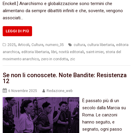
Enckell.] Anarchismo e globalizzazione sono termini che
alimentano da sempre dibattiti infiniti e che, sovente, vengono
associati…
LEGGI DI PIÙ
,
,
,
,
,
2025
Articoli
Culture
numero_35
cultura
cultura libertaria
editoria
,
,
,
,
,
anarchica
editoria libertaria
libri
novità editoriali
saint-imier
storia del
,
,
movimento anarchico
zero in condotta
zic
Se non li conoscete. Note Bandite: Resistenza
12
6 Novembre 2025
Redazione_web
È passato più di un
secolo dalla Marcia su
Roma. Le canzoni
hanno seguito, e
segnato, ogni passo