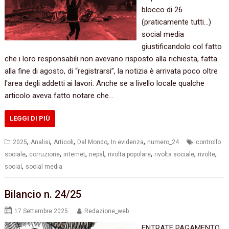
blocco di 26
(praticamente tutti…)
social media
giustificandolo col fatto
che i loro responsabili non avevano risposto alla richiesta, fatta
alla fine di agosto, di “registrarsi”, la notizia è arrivata poco oltre
l′area degli addetti ai lavori. Anche se a livello locale qualche
articolo aveva fatto notare che…
LEGGI DI PIÙ
,
,
,
,
,
2025
Analisi
Articoli
Dal Mondo
In evidenza
numero_24
controllo
,
,
,
,
,
,
,
sociale
corruzione
internet
nepal
rivolta popolare
rivolta sociale
rivolte
,
social
social media
Bilancio n. 24/25
17 Settembre 2025
Redazione_web
ENTRATE PAGAMENTO