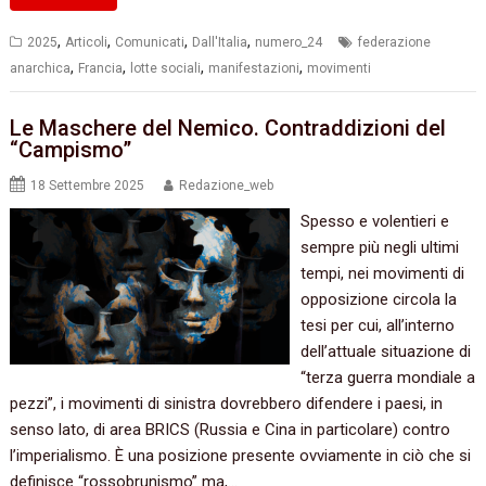
,
,
,
,
2025
Articoli
Comunicati
Dall'Italia
numero_24
federazione
,
,
,
,
anarchica
Francia
lotte sociali
manifestazioni
movimenti
Le Maschere del Nemico. Contraddizioni del
“Campismo”
18 Settembre 2025
Redazione_web
Spesso e volentieri e
sempre più negli ultimi
tempi, nei movimenti di
opposizione circola la
tesi per cui, all’interno
dell’attuale situazione di
“terza guerra mondiale a
pezzi”, i movimenti di sinistra dovrebbero difendere i paesi, in
senso lato, di area BRICS (Russia e Cina in particolare) contro
l’imperialismo. È una posizione presente ovviamente in ciò che si
definisce “rossobrunismo” ma,…