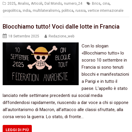
,
,
,
,
,
,
2025
Analisi
Articoli
Dal Mondo
numero_24
Brics
cina
,
,
,
,
,
geopolitica
india
multilateralismo
politica
russia
vertice internazionale
Blocchiamo tutto! Voci dalle lotte in Francia
18 Settembre 2025
Redazione_web
Con lo slogan
«Blocchiamo tutto» lo
scorso 10 settembre in
Francia si sono tenuti
blocchi e manifestazioni
a Parigi e in tutto il
paese. L’appello è stato
lanciato nelle settimane precedenti sui social media
diffondendosi rapidamente, riuscendo a dar voce a chi si oppone
all’autoritarismo di Macron, all’attacco alle classi sfruttate, alla
corsa verso la guerra. Lo stato, di fronte…
LEGGI DI PIÙ