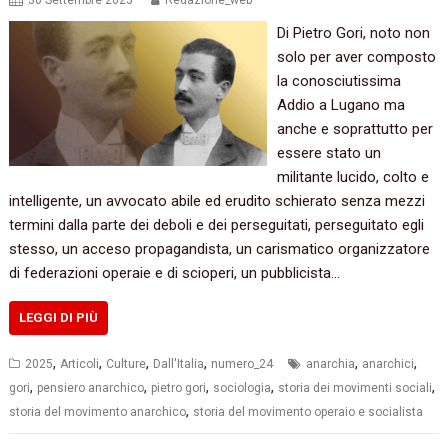
30 Settembre 2025
Redazione_web
Di Pietro Gori, noto non
solo per aver composto
la conosciutissima
Addio a Lugano ma
anche e soprattutto per
essere stato un
militante lucido, colto e
intelligente, un avvocato abile ed erudito schierato senza mezzi
termini dalla parte dei deboli e dei perseguitati, perseguitato egli
stesso, un acceso propagandista, un carismatico organizzatore
di federazioni operaie e di scioperi, un pubblicista…
LEGGI DI PIÙ
,
,
,
,
,
,
2025
Articoli
Culture
Dall'Italia
numero_24
anarchia
anarchici
,
,
,
,
,
gori
pensiero anarchico
pietro gori
sociologia
storia dei movimenti sociali
,
storia del movimento anarchico
storia del movimento operaio e socialista