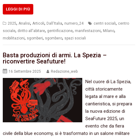
LEGGI DI PIÙ
,
,
,
,
,
2025
Analisi
Articoli
Dall'Italia
numero_24
centri sociali
centro
,
,
,
,
,
sociale
diritto all'abitare
gentrificazione
manifestazioni
Milano
,
,
,
mobilitazioni
sgomberi
sgombero
spazi sociali
Basta produzioni di armi. La Spezia –
riconvertire Seafuture!
16 Settembre 2025
Redazione_web
Nel cuore di La Spezia,
città storicamente
legata al mare e alla
cantieristica, si prepara
la nuova edizione di
SeaFuture 2025, un
evento che da fiera
civile della blue economy, si è trasformato in un salone militare