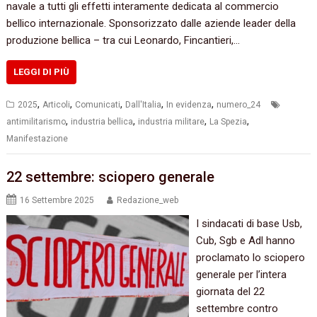
navale a tutti gli effetti interamente dedicata al commercio
bellico internazionale. Sponsorizzato dalle aziende leader della
produzione bellica – tra cui Leonardo, Fincantieri,…
LEGGI DI PIÙ
,
,
,
,
,
2025
Articoli
Comunicati
Dall'Italia
In evidenza
numero_24
,
,
,
,
antimilitarismo
industria bellica
industria militare
La Spezia
Manifestazione
22 settembre: sciopero generale
16 Settembre 2025
Redazione_web
I sindacati di base Usb,
Cub, Sgb e Adl hanno
proclamato lo sciopero
generale per l’intera
giornata del 22
settembre contro