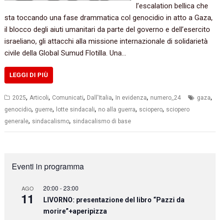
l’escalation bellica che
sta toccando una fase drammatica col genocidio in atto a Gaza,
il blocco degli aiuti umanitari da parte del governo e dell’esercito
israeliano, gli attacchi alla missione internazionale di solidarietà
civile della Global Sumud Flotilla. Una…
LEGGI DI PIÙ
,
,
,
,
,
,
2025
Articoli
Comunicati
Dall'Italia
In evidenza
numero_24
gaza
,
,
,
,
,
genocidio
guerre
lotte sindacali
no alla guerra
sciopero
sciopero
,
,
generale
sindacalismo
sindacalismo di base
Eventi in programma
20:00
-
23:00
AGO
11
LIVORNO: presentazione del libro “Pazzi da
morire”+aperipizza