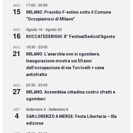
17:00
-
20:00
AGO
15
MILANO: Presidio F-estivo sotto il Comune
“Occupiamoci di Milano”
Agosto 16
-
Agosto 22
AGO
16
ROCCATEDERIGHI: X° FestivalSedicid’Agosto
19:30
-
23:00
AGO
21
MILANO: L’anarchia non si sgombera.
Inaugurazione mostra sui 50 anni
dell’occupazione di via Torricelli + cena
antisfratto
20:30
-
23:00
AGO
27
MILANO: Assemblea cittadina contro sfratti e
sgomberi
Settembre 4
-
Settembre 6
SET
4
SAN LORENZO A MERSE: Festa Libertaria – IIIa
edizione