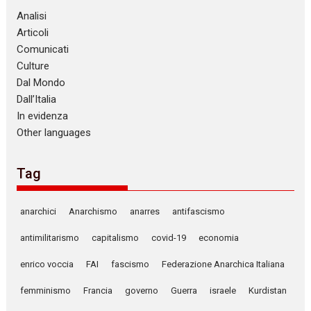
Analisi
Articoli
Comunicati
Culture
Dal Mondo
Dall’Italia
In evidenza
Other languages
Tag
anarchici
Anarchismo
anarres
antifascismo
antimilitarismo
capitalismo
covid-19
economia
enrico voccia
FAI
fascismo
Federazione Anarchica Italiana
femminismo
Francia
governo
Guerra
israele
Kurdistan