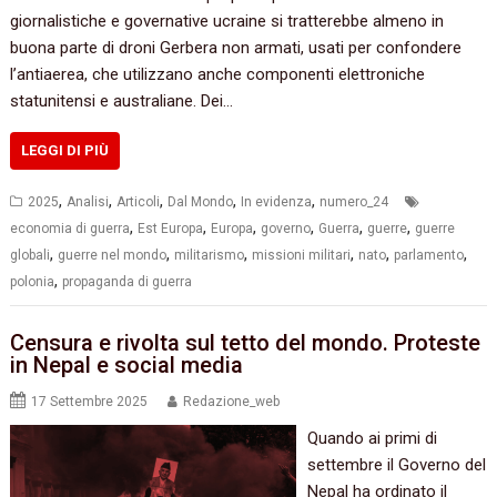
giornalistiche e governative ucraine si tratterebbe almeno in
buona parte di droni Gerbera non armati, usati per confondere
l’antiaerea, che utilizzano anche componenti elettroniche
statunitensi e australiane. Dei…
LEGGI DI PIÙ
,
,
,
,
,
2025
Analisi
Articoli
Dal Mondo
In evidenza
numero_24
,
,
,
,
,
,
economia di guerra
Est Europa
Europa
governo
Guerra
guerre
guerre
,
,
,
,
,
,
globali
guerre nel mondo
militarismo
missioni militari
nato
parlamento
,
polonia
propaganda di guerra
Censura e rivolta sul tetto del mondo. Proteste
in Nepal e social media
17 Settembre 2025
Redazione_web
Quando ai primi di
settembre il Governo del
Nepal ha ordinato il