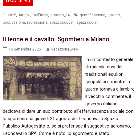
LEGGI DI PIÙ
,
,
,
,
,
2025
Articoli
Dall'Italia
numero_24
gentrificazione
Livorno
,
,
,
occupazione
repressione
spazi occupati
spazi sociali
Il leone e il cavallo. Sgomberi a Milano
16 Settembre 2025
Redazione_web
In un contesto generale
di radicale crisi dei
tradizionali equilibri
geopolitici e mentre la
guerra tornava a lambire
il vecchio continente, il
governo italiano
decideva di dare un suo contributo all’effervescenza sociale con
lo sgombero di giovedì 21 agosto del Leoncavallo Spazio
Pubblico Autogestito o, se si preferisce il suggestivo acronimo,
Leoncavallo SPA. Come è noto, lo sgombero è stato…