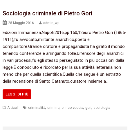
Sociologia criminale di Pietro Gori
28 Maggio 2016
admin_wp
Edizioni Immanenza,Napoli,2016,pp.150,12euro Pietro Gori (1865-
1911),fu avvocato,militante anarchico,poeta e
compositore.Grande oratore e propagandista ha girato il mondo
tenendo conferenze e arringando folle.Difensore degli anarchici
in vari processi,fu egli stesso perseguitato in più occasioni dalla
legge.È conosciuto e ricordato per la sua attività letteraria non
meno che per quella scientifica.Quella che segue è un estratto
della recensione di Santo Catanuto,curatore insieme a…
LEGGI DI PIÙ
,
,
,
,
Articoli
criminalità
crimine
enrico voccia
gori
sociologia