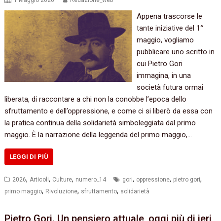
1 Maggio 2026
Redazione_web
Appena trascorse le
tante iniziative del 1°
maggio, vogliamo
pubblicare uno scritto in
cui Pietro Gori
immagina, in una
società futura ormai
liberata, di raccontare a chi non la conobbe l’epoca dello
sfruttamento e dell’oppressione, e come ci si liberò da essa con
la pratica continua della solidarietà simboleggiata dal primo
maggio. È la narrazione della leggenda del primo maggio,…
LEGGI DI PIÙ
,
,
,
,
,
,
2026
Articoli
Culture
numero_14
gori
oppressione
pietro gori
,
,
,
primo maggio
Rivoluzione
sfruttamento
solidarietà
Pietro Gori. Un pensiero attuale, oggi più di ieri