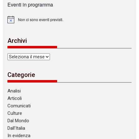
Eventi in programma
Non ci sono eventi previsti.
N
o
t
i
Archivi
c
e
Archivi
Categorie
Analisi
Articoli
Comunicati
Culture
Dal Mondo
Dall’Italia
In evidenza