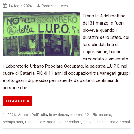
14 Aprile 2026
Redazione_web
Erano le 4 del mattino
del 31 marzo, e fuori
pioveva, quando i
burattini dello Stato, coi
loro blindati tinti di
oppressione, hanno
circondato e violentato
il Laboratorio Urbano Popolare Occupato, la palestra L.U.P.O. nel
cuore di Catania. Più di 11 anni di occupazioni tra variegati gruppi
e otto giorni di presidio permanente da parte di centinaia di
persone che…
LEGGI DI PIÙ
,
,
,
,
,
2026
Articoli
Dall'Italia
In evidenza
numero_12
catania
,
,
,
,
,
occupazioni
repressione
sgomberi
sgombero
spazi occupati
spazi sociali