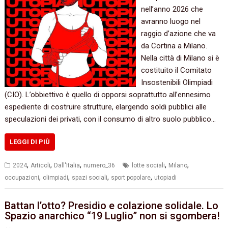
nell’anno 2026 che
avranno luogo nel
raggio d’azione che va
da Cortina a Milano.
Nella città di Milano si è
costituito il Comitato
Insostenibili Olimpiadi
(CIO). L’obbiettivo è quello di opporsi soprattutto all’ennesimo
espediente di costruire strutture, elargendo soldi pubblici alle
speculazioni dei privati, con il consumo di altro suolo pubblico…
LEGGI DI PIÙ
,
,
,
,
,
2024
Articoli
Dall'Italia
numero_36
lotte sociali
Milano
,
,
,
,
occupazioni
olimpiadi
spazi sociali
sport popolare
utopiadi
Battan l’otto? Presidio e colazione solidale. Lo
Spazio anarchico “19 Luglio” non si sgombera!