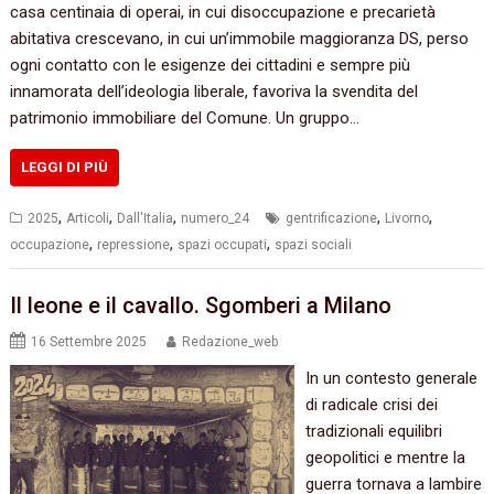
casa centinaia di operai, in cui disoccupazione e precarietà
abitativa crescevano, in cui un’immobile maggioranza DS, perso
ogni contatto con le esigenze dei cittadini e sempre più
innamorata dell’ideologia liberale, favoriva la svendita del
patrimonio immobiliare del Comune. Un gruppo…
LEGGI DI PIÙ
,
,
,
,
,
2025
Articoli
Dall'Italia
numero_24
gentrificazione
Livorno
,
,
,
occupazione
repressione
spazi occupati
spazi sociali
Il leone e il cavallo. Sgomberi a Milano
16 Settembre 2025
Redazione_web
In un contesto generale
di radicale crisi dei
tradizionali equilibri
geopolitici e mentre la
guerra tornava a lambire