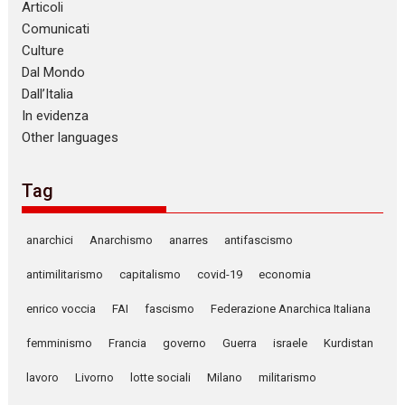
Articoli
Comunicati
Culture
Dal Mondo
Dall’Italia
In evidenza
Other languages
Tag
anarchici
Anarchismo
anarres
antifascismo
antimilitarismo
capitalismo
covid-19
economia
enrico voccia
FAI
fascismo
Federazione Anarchica Italiana
femminismo
Francia
governo
Guerra
israele
Kurdistan
lavoro
Livorno
lotte sociali
Milano
militarismo