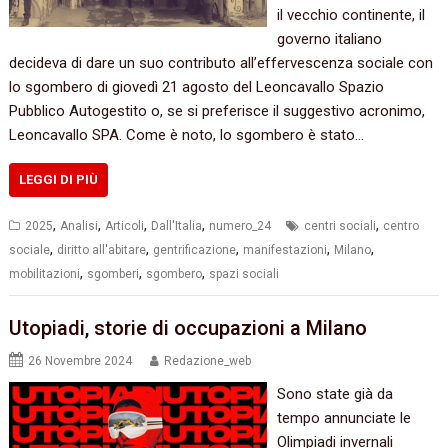
il vecchio continente, il
governo italiano
decideva di dare un suo contributo all’effervescenza sociale con
lo sgombero di giovedì 21 agosto del Leoncavallo Spazio
Pubblico Autogestito o, se si preferisce il suggestivo acronimo,
Leoncavallo SPA. Come è noto, lo sgombero è stato…
LEGGI DI PIÙ
,
,
,
,
,
2025
Analisi
Articoli
Dall'Italia
numero_24
centri sociali
centro
,
,
,
,
,
sociale
diritto all'abitare
gentrificazione
manifestazioni
Milano
,
,
,
mobilitazioni
sgomberi
sgombero
spazi sociali
Utopiadi, storie di occupazioni a Milano
26 Novembre 2024
Redazione_web
Sono state già da
tempo annunciate le
Olimpiadi invernali