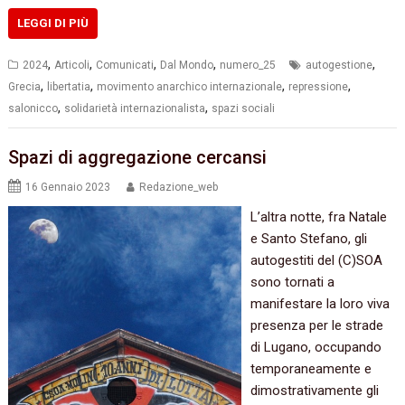
LEGGI DI PIÙ
,
,
,
,
,
2024
Articoli
Comunicati
Dal Mondo
numero_25
autogestione
,
,
,
,
Grecia
libertatia
movimento anarchico internazionale
repressione
,
,
salonicco
solidarietà internazionalista
spazi sociali
Spazi di aggregazione cercansi
16 Gennaio 2023
Redazione_web
L’altra notte, fra Natale
e Santo Stefano, gli
autogestiti del (C)SOA
sono tornati a
manifestare la loro viva
presenza per le strade
di Lugano, occupando
temporaneamente e
dimostrativamente gli