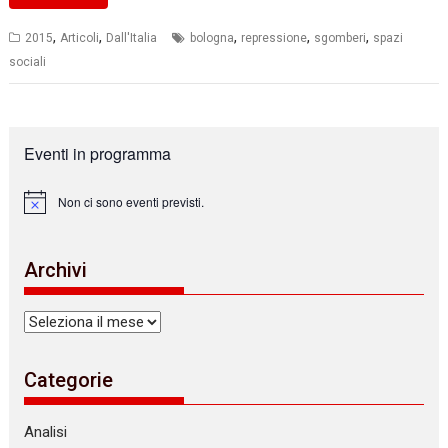
,
,
,
,
,
2015
Articoli
Dall'Italia
bologna
repressione
sgomberi
spazi
sociali
Eventi in programma
Non ci sono eventi previsti.
N
o
t
i
Archivi
c
e
Archivi
Categorie
Analisi