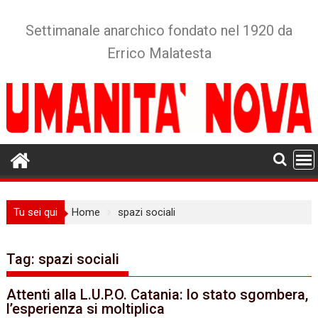
Skip
to
Settimanale anarchico fondato nel 1920 da
content
Errico Malatesta
Tu sei qui
Home
spazi sociali
Tag:
spazi sociali
Attenti alla L.U.P.O. Catania: lo stato sgombera,
l’esperienza si moltiplica