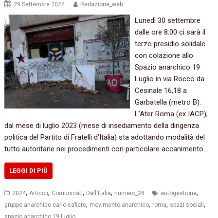
29 Settembre 2024
Redazione_web
Lunedì 30 settembre
dalle ore 8:00 ci sarà il
terzo presidio solidale
con colazione allo
Spazio anarchico 19
Luglio in via Rocco da
Cesinale 16,18 a
Garbatella (metro B).
L’Ater Roma (ex IACP),
dal mese di luglio 2023 (mese di insediamento della dirigenza
politica del Partito di Fratelli d’Italia) sta adottando modalità del
tutto autoritarie nei procedimenti con particolare accanimento…
LEGGI DI PIÙ
,
,
,
,
,
2024
Articoli
Comunicati
Dall'Italia
numero_28
autogestione
,
,
,
,
gruppo anarchico carlo cafiero
movimento anarchico
roma
spazi sociali
spazio anarchico 19 luglio