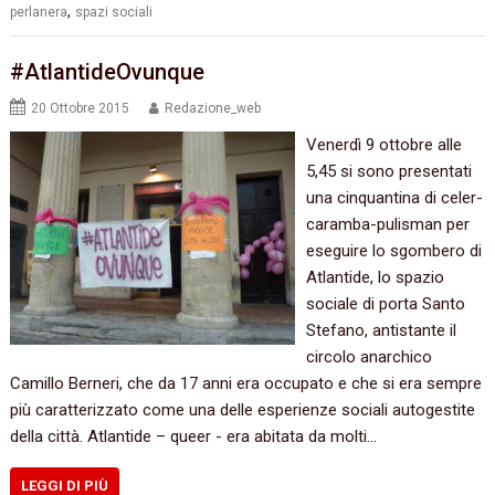
,
perlanera
spazi sociali
#AtlantideOvunque
20 Ottobre 2015
Redazione_web
Venerdì‭ ‬9‭ ‬ottobre alle‭
‬5,45‭ ‬si sono presentati
una cinquantina di celer-
caramba-pulisman per
eseguire lo sgombero di
Atlantide,‭ ‬lo spazio
sociale di porta Santo
Stefano,‭ ‬antistante il
circolo anarchico
Camillo Berneri,‭ ‬che da‭ ‬17‭ ‬anni era occupato e che si era sempre
più caratterizzato come una delle esperienze sociali autogestite
della città.‭ ‬Atlantide‭ – ‬queer‭ ‬-‭ ‬era abitata da molti…
LEGGI DI PIÙ