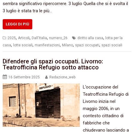
sembra significativo ripercorrere. 3 luglio Quella che si è svolta il
3 luglio è stata tra le più…
LEGGI DI PIÙ
,
,
,
,
2025
Articoli
Dall'Italia
numero_26
diritto alla casa
lotta per la
,
,
,
,
,
casa
lotte sociali
manifestazioni
Milano
spazi occupati
spazi sociali
Difendere gli spazi occupati. Livorno:
Teatrofficina Refugio sotto attacco
16 Settembre 2025
Redazione_web
L’occupazione del
Teatrofficina Refugio di
Livorno inizia nel
maggio 2006, in un
contesto cittadino di
fabbriche che
chiudevano lasciando a