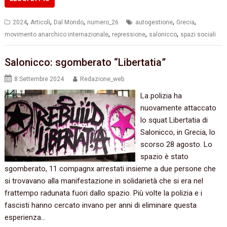
,
,
,
,
,
2024
Articoli
Dal Mondo
numero_26
autogestione
Grecia
,
,
,
movimento anarchico internazionale
repressione
salonicco
spazi sociali
Salonicco: sgomberato “Libertatia”
8 Settembre 2024
Redazione_web
La polizia ha
nuovamente attaccato
lo squat Libertatia di
Salonicco, in Grecia, lo
scorso 28 agosto. Lo
spazio è stato
sgomberato, 11 compagnx arrestati insieme a due persone che
si trovavano alla manifestazione in solidarietà che si era nel
frattempo radunata fuori dallo spazio. Più volte la polizia e i
fascisti hanno cercato invano per anni di eliminare questa
esperienza…