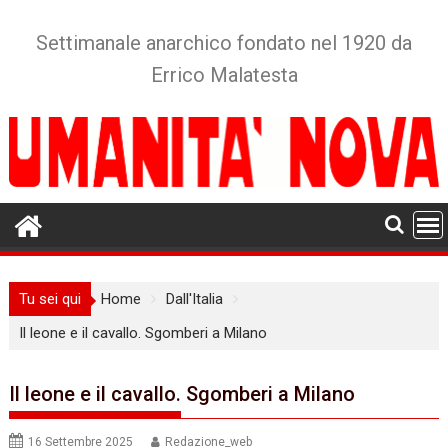
Skip
to
Settimanale anarchico fondato nel 1920 da
content
Errico Malatesta
Tu sei qui
Home
Dall'Italia
Il leone e il cavallo. Sgomberi a Milano
Il leone e il cavallo. Sgomberi a Milano
16 Settembre 2025
Redazione_web