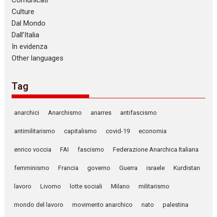
Culture
Dal Mondo
Dall’Italia
In evidenza
Other languages
Tag
anarchici
Anarchismo
anarres
antifascismo
antimilitarismo
capitalismo
covid-19
economia
enrico voccia
FAI
fascismo
Federazione Anarchica Italiana
femminismo
Francia
governo
Guerra
israele
Kurdistan
lavoro
Livorno
lotte sociali
Milano
militarismo
mondo del lavoro
movimento anarchico
nato
palestina