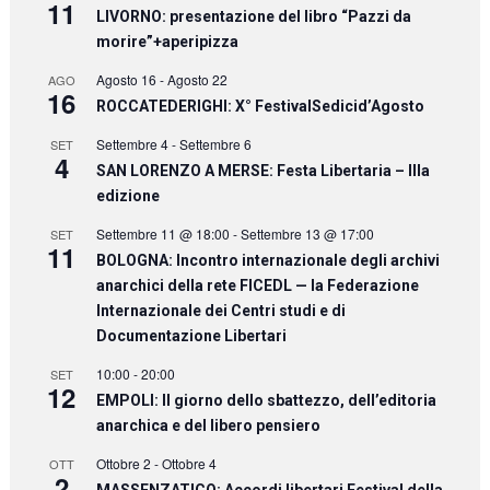
11
LIVORNO: presentazione del libro “Pazzi da
morire”+aperipizza
Agosto 16
-
Agosto 22
AGO
16
ROCCATEDERIGHI: X° FestivalSedicid’Agosto
Settembre 4
-
Settembre 6
SET
4
SAN LORENZO A MERSE: Festa Libertaria – IIIa
edizione
Settembre 11 @ 18:00
-
Settembre 13 @ 17:00
SET
11
BOLOGNA: Incontro internazionale degli archivi
anarchici della rete FICEDL — la Federazione
Internazionale dei Centri studi e di
Documentazione Libertari
10:00
-
20:00
SET
12
EMPOLI: Il giorno dello sbattezzo, dell’editoria
anarchica e del libero pensiero
Ottobre 2
-
Ottobre 4
OTT
2