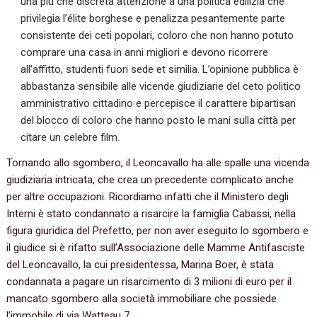
una più che discreta attenzione a una politica edilizia che
privilegia l’élite borghese e penalizza pesantemente parte
consistente dei ceti popolari, coloro che non hanno potuto
comprare una casa in anni migliori e devono ricorrere
all’affitto, studenti fuori sede et similia. L’opinione pubblica è
abbastanza sensibile alle vicende giudiziarie del ceto politico
amministrativo cittadino e percepisce il carattere bipartisan
del blocco di coloro che hanno posto le mani sulla città per
citare un celebre film.
Tornando allo sgombero, il Leoncavallo ha alle spalle una vicenda
giudiziaria intricata, che crea un precedente complicato anche
per altre occupazioni. Ricordiamo infatti che il Ministero degli
Interni è stato condannato a risarcire la famiglia Cabassi, nella
figura giuridica del Prefetto, per non aver eseguito lo sgombero e
il giudice si è rifatto sull’Associazione delle Mamme Antifasciste
del Leoncavallo, la cui presidentessa, Marina Boer, è stata
condannata a pagare un risarcimento di 3 milioni di euro per il
mancato sgombero alla società immobiliare che possiede
l’immobile di via Watteau 7.