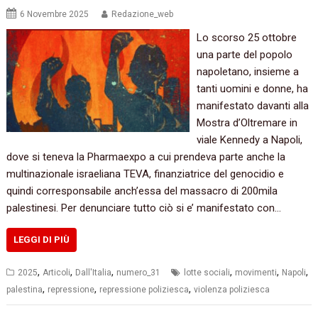
6 Novembre 2025
Redazione_web
Lo scorso 25 ottobre
una parte del popolo
napoletano, insieme a
tanti uomini e donne, ha
manifestato davanti alla
Mostra d’Oltremare in
viale Kennedy a Napoli,
dove si teneva la Pharmaexpo a cui prendeva parte anche la
multinazionale israeliana TEVA, finanziatrice del genocidio e
quindi corresponsabile anch’essa del massacro di 200mila
palestinesi. Per denunciare tutto ciò si e’ manifestato con…
LEGGI DI PIÙ
,
,
,
,
,
,
2025
Articoli
Dall'Italia
numero_31
lotte sociali
movimenti
Napoli
,
,
,
palestina
repressione
repressione poliziesca
violenza poliziesca