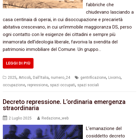
fabbriche che
chiudevano lasciando a
casa centinaia di operai, in cui disoccupazione e precarietà
abitativa crescevano, in cui un’immobile maggioranza DS, perso
ogni contatto con le esigenze dei cittadini e sempre più
innamorata dell’ideologia liberale, favoriva la svendita del
patrimonio immobiliare del Comune. Un gruppo…
LEGGI DI PIÙ
,
,
,
,
,
2025
Articoli
Dall'Italia
numero_24
gentrificazione
Livorno
,
,
,
occupazione
repressione
spazi occupati
spazi sociali
Decreto repressione. L’ordinaria emergenza
straordinaria
2 Luglio 2025
Redazione_web
L’emanazione del
cosiddetto decreto