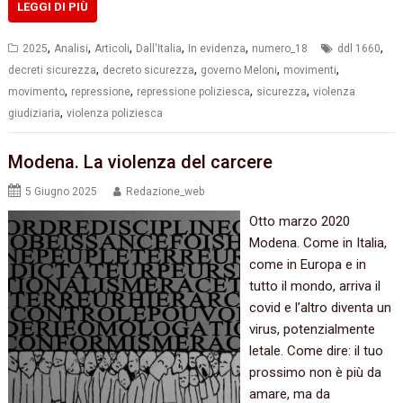
LEGGI DI PIÙ
,
,
,
,
,
,
2025
Analisi
Articoli
Dall'Italia
In evidenza
numero_18
ddl 1660
,
,
,
,
decreti sicurezza
decreto sicurezza
governo Meloni
movimenti
,
,
,
,
movimento
repressione
repressione poliziesca
sicurezza
violenza
,
giudiziaria
violenza poliziesca
Modena. La violenza del carcere
5 Giugno 2025
Redazione_web
Otto marzo 2020
Modena. Come in Italia,
come in Europa e in
tutto il mondo, arriva il
covid e l’altro diventa un
virus, potenzialmente
letale. Come dire: il tuo
prossimo non è più da
amare, ma da