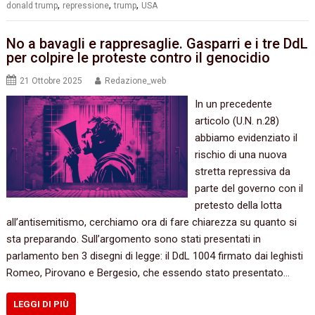
,
,
,
donald trump
repressione
trump
USA
No a bavagli e rappresaglie. Gasparri e i tre DdL
per colpire le proteste contro il genocidio
21 Ottobre 2025
Redazione_web
In un precedente
articolo (U.N. n.28)
abbiamo evidenziato il
rischio di una nuova
stretta repressiva da
parte del governo con il
pretesto della lotta
all’antisemitismo, cerchiamo ora di fare chiarezza su quanto si
sta preparando. Sull’argomento sono stati presentati in
parlamento ben 3 disegni di legge: il DdL 1004 firmato dai leghisti
Romeo, Pirovano e Bergesio, che essendo stato presentato…
LEGGI DI PIÙ