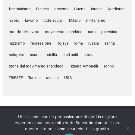
femminismo
Francia
governo
Guerra
israele
Kurdistan
lavoro
Livorno
lotte sociali
Milano
militarismo
mondo del lavoro
movimento anarchico
nato
palestina
razzismo
repressione
Rojava
roma
russia
sanità
sciopero
scuola
sicilia
stati uniti
storia
storia del movimento anarchico
Tiziano Antonelli
Torino
TRIESTE
Turchia
ucraina
USA
Utilizziamo i cookie per assicurarci di darti la migliore
esperienza sul nostro sito web. Se continui ad utilizzare
Umanità Nova © 2026
questo sito noi siamo sicuri che ti sia gradito.