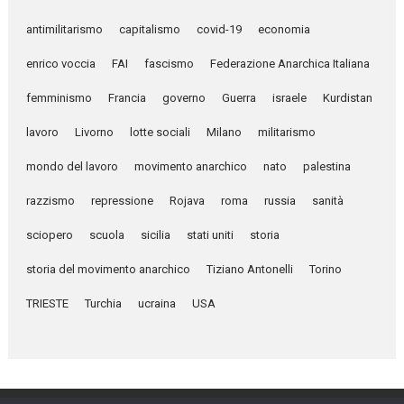
antimilitarismo
capitalismo
covid-19
economia
enrico voccia
FAI
fascismo
Federazione Anarchica Italiana
femminismo
Francia
governo
Guerra
israele
Kurdistan
lavoro
Livorno
lotte sociali
Milano
militarismo
mondo del lavoro
movimento anarchico
nato
palestina
razzismo
repressione
Rojava
roma
russia
sanità
sciopero
scuola
sicilia
stati uniti
storia
storia del movimento anarchico
Tiziano Antonelli
Torino
TRIESTE
Turchia
ucraina
USA