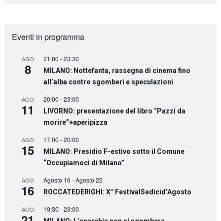
Eventi in programma
21:00
-
23:30
AGO
8
MILANO: Nottefanta, rassegna di cinema fino
all’alba contro sgomberi e speculazioni
20:00
-
23:00
AGO
11
LIVORNO: presentazione del libro “Pazzi da
morire”+aperipizza
17:00
-
20:00
AGO
15
MILANO: Presidio F-estivo sotto il Comune
“Occupiamoci di Milano”
Agosto 16
-
Agosto 22
AGO
16
ROCCATEDERIGHI: X° FestivalSedicid’Agosto
19:30
-
23:00
AGO
21