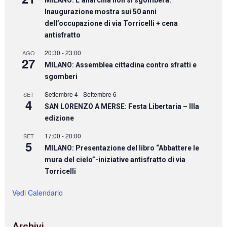
MILANO: L’anarchia non si sgombera.
Inaugurazione mostra sui 50 anni
dell’occupazione di via Torricelli + cena
antisfratto
20:30
-
23:00
AGO
27
MILANO: Assemblea cittadina contro sfratti e
sgomberi
Settembre 4
-
Settembre 6
SET
4
SAN LORENZO A MERSE: Festa Libertaria – IIIa
edizione
17:00
-
20:00
SET
5
MILANO: Presentazione del libro “Abbattere le
mura del cielo”-iniziative antisfratto di via
Torricelli
Vedi Calendario
Archivi