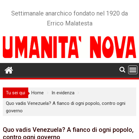
Skip
to
Settimanale anarchico fondato nel 1920 da
content
Errico Malatesta
Tu sei qui
Home
In evidenza
Quo vadis Venezuela? A fianco di ogni popolo, contro ogni
governo
Quo vadis Venezuela? A fianco di ogni popolo,
contro ogni governo