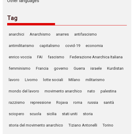
Other languages
Tag
anarchici
Anarchismo
anarres
antifascismo
antimilitarismo
capitalismo
covid-19
economia
enrico voccia
FAI
fascismo
Federazione Anarchica Italiana
femminismo
Francia
governo
Guerra
israele
Kurdistan
lavoro
Livorno
lotte sociali
Milano
militarismo
mondo del lavoro
movimento anarchico
nato
palestina
razzismo
repressione
Rojava
roma
russia
sanità
sciopero
scuola
sicilia
stati uniti
storia
storia del movimento anarchico
Tiziano Antonelli
Torino