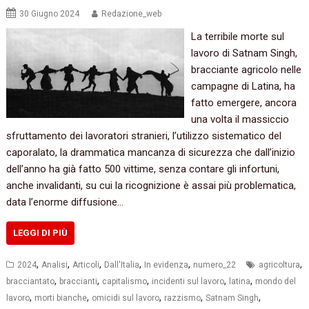
30 Giugno 2024
Redazione_web
La terribile morte sul
lavoro di Satnam Singh,
bracciante agricolo nelle
campagne di Latina, ha
fatto emergere, ancora
una volta il massiccio
sfruttamento dei lavoratori stranieri, l’utilizzo sistematico del
caporalato, la drammatica mancanza di sicurezza che dall’inizio
dell’anno ha già fatto 500 vittime, senza contare gli infortuni,
anche invalidanti, su cui la ricognizione è assai più problematica,
data l’enorme diffusione…
LEGGI DI PIÙ
,
,
,
,
,
,
2024
Analisi
Articoli
Dall'Italia
In evidenza
numero_22
agricoltura
,
,
,
,
,
bracciantato
braccianti
capitalismo
incidenti sul lavoro
latina
mondo del
,
,
,
,
,
lavoro
morti bianche
omicidi sul lavoro
razzismo
Satnam Singh