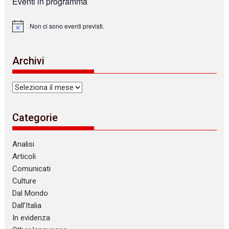
Eventi in programma
Non ci sono eventi previsti.
N
o
t
i
Archivi
c
e
Archivi
Categorie
Analisi
Articoli
Comunicati
Culture
Dal Mondo
Dall’Italia
In evidenza