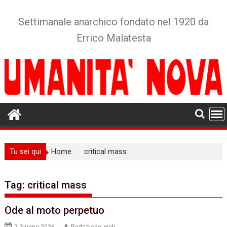
Skip
to
Settimanale anarchico fondato nel 1920 da
content
Errico Malatesta
Tu sei qui
Home
critical mass
Tag:
critical mass
Ode al moto perpetuo