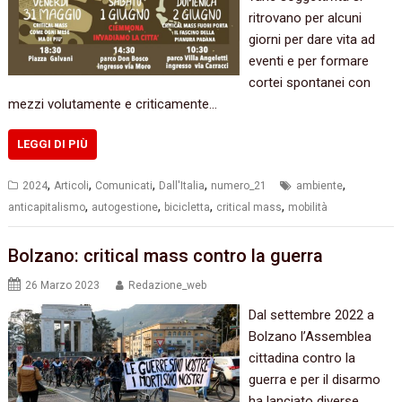
ritrovano per alcuni
giorni per dare vita ad
eventi e per formare
cortei spontanei con
mezzi volutamente e criticamente…
LEGGI DI PIÙ
,
,
,
,
,
2024
Articoli
Comunicati
Dall'Italia
numero_21
ambiente
,
,
,
,
anticapitalismo
autogestione
bicicletta
critical mass
mobilità
Bolzano: critical mass contro la guerra
26 Marzo 2023
Redazione_web
Dal settembre 2022 a
Bolzano l’Assemblea
cittadina contro la
guerra e per il disarmo
ha lanciato diverse