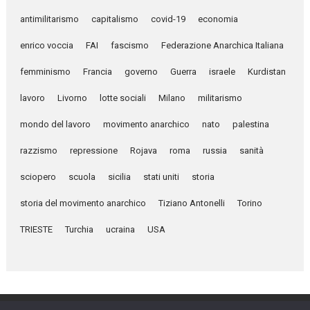
antimilitarismo
capitalismo
covid-19
economia
enrico voccia
FAI
fascismo
Federazione Anarchica Italiana
femminismo
Francia
governo
Guerra
israele
Kurdistan
lavoro
Livorno
lotte sociali
Milano
militarismo
mondo del lavoro
movimento anarchico
nato
palestina
razzismo
repressione
Rojava
roma
russia
sanità
sciopero
scuola
sicilia
stati uniti
storia
storia del movimento anarchico
Tiziano Antonelli
Torino
TRIESTE
Turchia
ucraina
USA