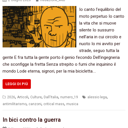
2 Giugno 2026
Redazione_web
Io canto l’equilibrio del
moto perpetuo Io canto
la vita che si muove
silente Io sussurro
nell’aria in cui circolo e
nuoto Io mi avvito per
strade, seguo tutta la
gente E fra tutta la gente porto il genio fecondo Dell’ingegneria
che sconfigge la fretta Senza strepito o fumi che inquinino il
mondo Lode eterna, signori, per la mia bicicletta.…
LEGGI DI PIÙ
,
,
,
,
,
2026
Articoli
Culture
Dall'Italia
numero_19
alessio lega
,
,
,
antimilitarismo
canzoni
critical mass
musica
In bici contro la guerra