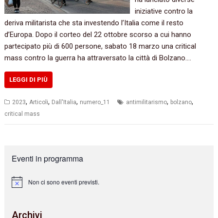
iniziative contro la
deriva militarista che sta investendo l’Italia come il resto
d’Europa. Dopo il corteo del 22 ottobre scorso a cui hanno
partecipato più di 600 persone, sabato 18 marzo una critical
mass contro la guerra ha attraversato la città di Bolzano.…
LEGGI DI PIÙ
,
,
,
,
,
2023
Articoli
Dall'Italia
numero_11
antimilitarismo
bolzano
critical mass
Eventi in programma
Non ci sono eventi previsti.
N
o
t
i
Archivi
c