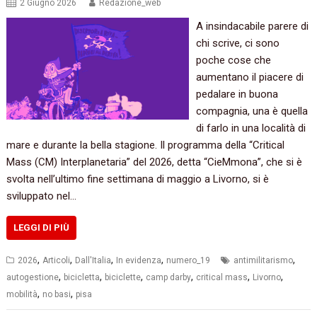
2 Giugno 2026
Redazione_web
A insindacabile parere di
chi scrive, ci sono
poche cose che
aumentano il piacere di
pedalare in buona
compagnia, una è quella
di farlo in una località di
mare e durante la bella stagione. Il programma della “Critical
Mass (CM) Interplanetaria” del 2026, detta “CieMmona”, che si è
svolta nell’ultimo fine settimana di maggio a Livorno, si è
sviluppato nel…
LEGGI DI PIÙ
,
,
,
,
,
2026
Articoli
Dall'Italia
In evidenza
numero_19
antimilitarismo
,
,
,
,
,
,
autogestione
bicicletta
biciclette
camp darby
critical mass
Livorno
,
,
mobilità
no basi
pisa