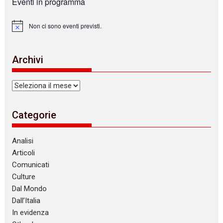
Eventi in programma
Non ci sono eventi previsti.
N
o
t
i
Archivi
c
e
Archivi
Categorie
Analisi
Articoli
Comunicati
Culture
Dal Mondo
Dall’Italia
In evidenza