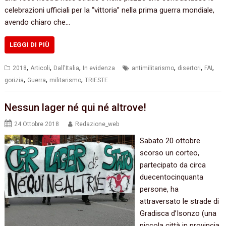
celebrazioni ufficiali per la “vittoria” nella prima guerra mondiale,
avendo chiaro che…
LEGGI DI PIÙ
,
,
,
,
,
,
2018
Articoli
Dall'Italia
In evidenza
antimilitarismo
disertori
FAI
,
,
,
gorizia
Guerra
militarismo
TRIESTE
Nessun lager né qui né altrove!
24 Ottobre 2018
Redazione_web
Sabato 20 ottobre
scorso un corteo,
partecipato da circa
duecentocinquanta
persone, ha
attraversato le strade di
Gradisca d’Isonzo (una
piccola città in provincia