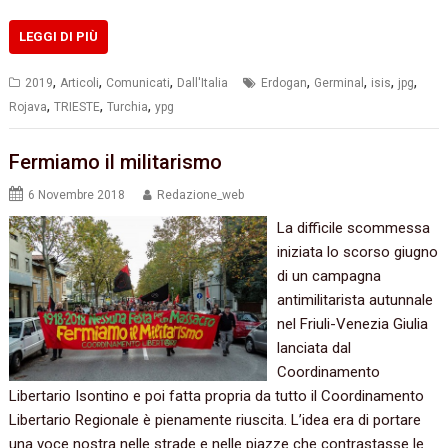
LEGGI DI PIÙ
,
,
,
,
,
,
,
2019
Articoli
Comunicati
Dall'Italia
Erdogan
Germinal
isis
jpg
,
,
,
Rojava
TRIESTE
Turchia
ypg
Fermiamo il militarismo
6 Novembre 2018
Redazione_web
La difficile scommessa
iniziata lo scorso giugno
di un campagna
antimilitarista autunnale
nel Friuli-Venezia Giulia
lanciata dal
Coordinamento
Libertario Isontino e poi fatta propria da tutto il Coordinamento
Libertario Regionale è pienamente riuscita. L’idea era di portare
una voce nostra nelle strade e nelle piazze che contrastasse le