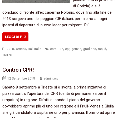
di Gorizia) e si è
concluso di fronte all’ex caserma Polonio, dove fino alla fine del
2013 sorgeva uno dei peggiori CIE italiani, per dire no ad ogni
ipotesi di riapertura di nuovo lager per migranti. Più…
LEGGI DI PIÙ
,
,
,
,
,
,
,
,
2018
Articoli
Dall'Italia
cara
Cie
cpr
gorizia
gradisca
majid
TRIESTE
Contro i CPR!
12 Settembre 2018
admin_wp
Sabato 8 settembre a Trieste si è svolta la prima iniziativa di
piazza contro l’apertura dei CPR (centri di permanenza per il
rimpatrio) in regione. Difatti secondo il piano del governo
dovrebbero aprirne più di uno per regione e il Friuli-Venezia Giulia
si è già candidato a ospitarne uno per provincia. Il primo ad aprire