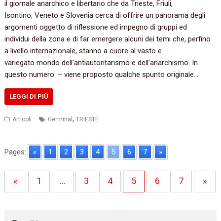
il giornale anarchico e libertario che da Trieste, Friuli,
Isontino, Veneto e Slovenia cerca di offrire un panorama degli
argomenti oggetto di riflessione ed impegno di gruppi ed
individui della zona e di far emergere alcuni dei temi che, perfino
a livello internazionale, stanno a cuore al vasto e
variegato mondo dell’antiautoritarismo e dell’anarchismo. In
questo numero: – viene proposto qualche spunto originale…
LEGGI DI PIÙ
,
Articoli
Germinal
TRIESTE
Pages:
«
1
2
3
4
5
6
7
»
«
1
…
3
4
5
6
7
»