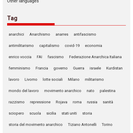
Other languages
Tag
anarchici
Anarchismo
anarres
antifascismo
antimilitarismo
capitalismo
covid-19
economia
enrico voccia
FAI
fascismo
Federazione Anarchica Italiana
femminismo
Francia
governo
Guerra
israele
Kurdistan
lavoro
Livorno
lotte sociali
Milano
militarismo
mondo del lavoro
movimento anarchico
nato
palestina
razzismo
repressione
Rojava
roma
russia
sanità
sciopero
scuola
sicilia
stati uniti
storia
storia del movimento anarchico
Tiziano Antonelli
Torino