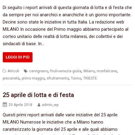
Di seguito i report arrivati di questa giornata di lotta e di festa che
da sempre per noi anarchici e anarchiche è un giorno importante.
Decine sono state le iniziative in tutta Italia. La redazione web
MILANO In occasione del Primo maggio abbiamo partecipato al
corteo unitario delle realtà di lotta milanesi, dei collettivi e dei
sindacati di base. In…
LEGGI DI PIÙ
,
,
,
,
Articoli
cervignano
friuli-venezia giulia
Milano
monfalcone
,
,
,
,
precarietà
primo maggio
sfruttamento
Torino
TRIESTE
25 aprile di lotta e di festa
29 Aprile 2018
admin_wp
Questi primi report arrivati dalle varie iniziative del 25 aprile.
MILANO Numerose le iniziative che a Milano hanno
caratterizzato la giornata del 25 aprile e alle quali abbiamo