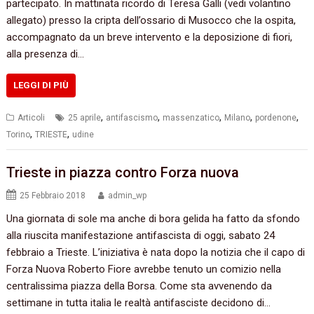
partecipato. In mattinata ricordo di Teresa Galli (vedi volantino
allegato) presso la cripta dell’ossario di Musocco che la ospita,
accompagnato da un breve intervento e la deposizione di fiori,
alla presenza di…
LEGGI DI PIÙ
,
,
,
,
,
Articoli
25 aprile
antifascismo
massenzatico
Milano
pordenone
,
,
Torino
TRIESTE
udine
Trieste in piazza contro Forza nuova
25 Febbraio 2018
admin_wp
Una giornata di sole ma anche di bora gelida ha fatto da sfondo
alla riuscita manifestazione antifascista di oggi, sabato 24
febbraio a Trieste. L’iniziativa è nata dopo la notizia che il capo di
Forza Nuova Roberto Fiore avrebbe tenuto un comizio nella
centralissima piazza della Borsa. Come sta avvenendo da
settimane in tutta italia le realtà antifasciste decidono di…