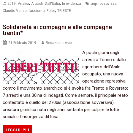
,
,
,
,
,
,
2019
Analisi
Articoli
Dall'Italia
In evidenza
anpi
basovizza
,
,
,
Claudio Venza
fascismo
Foibe
TRIESTE
Solidarietà ai compagni e alle compagne
trentin*
21 Febbraio 2019
Redazione_web
A pochi giorni dagli
arresti a Torino e dallo
sgombero dell’Asilo
occupato, una nuova
operazione repressiva
contro il movimento anarchico si è svolta fra Trento e Rovereto:
7 arresti e una 30ina di indagati. Come sempre, il principale reato
contestato è quello del 270bis (associazione sovversiva),
creatura giuridica nata negli anni settanta per colpire le lotte
sociali e l’insorgenza diffusa…
LEGGI DI PIÙ