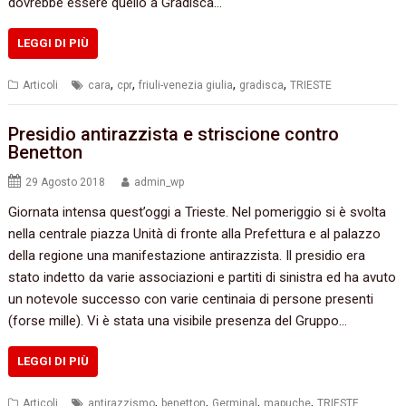
dovrebbe essere quello a Gradisca…
LEGGI DI PIÙ
,
,
,
,
Articoli
cara
cpr
friuli-venezia giulia
gradisca
TRIESTE
Presidio antirazzista e striscione contro
Benetton
29 Agosto 2018
admin_wp
Giornata intensa quest’oggi a Trieste. Nel pomeriggio si è svolta
nella centrale piazza Unità di fronte alla Prefettura e al palazzo
della regione una manifestazione antirazzista. Il presidio era
stato indetto da varie associazioni e partiti di sinistra ed ha avuto
un notevole successo con varie centinaia di persone presenti
(forse mille). Vi è stata una visibile presenza del Gruppo…
LEGGI DI PIÙ
,
,
,
,
Articoli
antirazzismo
benetton
Germinal
mapuche
TRIESTE