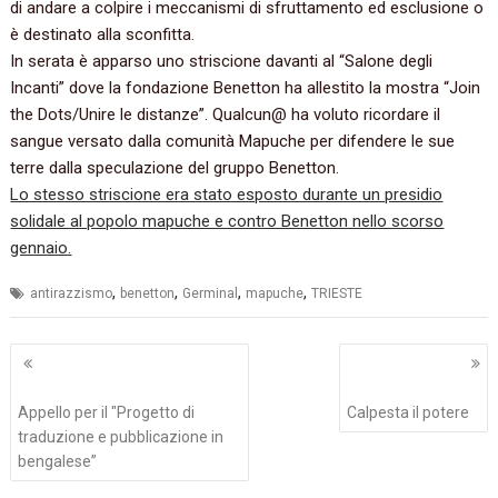
di andare a colpire i meccanismi di sfruttamento ed esclusione o
è destinato alla sconfitta.
In serata è apparso uno striscione davanti al “Salone degli
Incanti” dove la fondazione Benetton ha allestito la mostra “Join
the Dots/Unire le dista
nze”. Qualcun@ ha voluto ricordare il
sangue versato dalla comunità Mapuche per difendere le sue
terre dalla speculazione del gruppo Benetton.
Lo stesso striscione era stato esposto durante un presidio
solidale al popolo mapuche e contro Benetton nello scorso
gennaio.
,
,
,
,
antirazzismo
benetton
Germinal
mapuche
TRIESTE
Navigazione
articoli
Appello per il "Progetto di
Calpesta il potere
traduzione e pubblicazione in
bengalese”