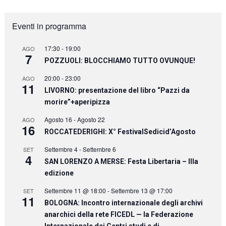
Eventi in programma
17:30
-
19:00
AGO
7
POZZUOLI: BLOCCHIAMO TUTTO OVUNQUE!
20:00
-
23:00
AGO
11
LIVORNO: presentazione del libro “Pazzi da
morire”+aperipizza
Agosto 16
-
Agosto 22
AGO
16
ROCCATEDERIGHI: X° FestivalSedicid’Agosto
Settembre 4
-
Settembre 6
SET
4
SAN LORENZO A MERSE: Festa Libertaria – IIIa
edizione
Settembre 11 @ 18:00
-
Settembre 13 @ 17:00
SET
11
BOLOGNA: Incontro internazionale degli archivi
anarchici della rete FICEDL — la Federazione
Internazionale dei Centri studi e di