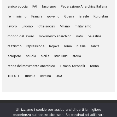
enrico voccia
FAI
fascismo
Federazione Anarchica Italiana
femminismo
Francia
governo
Guerra
israele
Kurdistan
lavoro
Livorno
lotte sociali
Milano
militarismo
mondo del lavoro
movimento anarchico
nato
palestina
razzismo
repressione
Rojava
roma
russia
sanità
sciopero
scuola
sicilia
stati uniti
storia
storia del movimento anarchico
Tiziano Antonelli
Torino
TRIESTE
Turchia
ucraina
USA
Utilizziamo i cookie per assicurarci di darti la migliore
esperienza sul nostro sito web. Se continui ad utilizzare
Umanità Nova © 2026