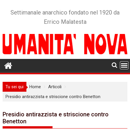
Skip
to
Settimanale anarchico fondato nel 1920 da
content
Errico Malatesta
Tu sei qui
Home
Articoli
Presidio antirazzista e striscione contro Benetton
Presidio antirazzista e striscione contro
Benetton