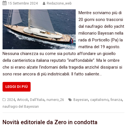
15 Settembre 2024
Redazione_web
Mentre scriviamo più di
20 giorni sono trascorsi
dal naufragio dello yacht
milionario Bayesan nella
rada di Porticello (Pa) la
mattina del 19 agosto.
Nessuna chiarezza su come sia potuto affondare un gioiello
della cantieristica italiana reputato “inaffondabile”. Ma le ombre
che si erano alzate l’indomani della tragedia anziché dissiparsi si
sono rese ancora di più indistricabili. Il fatto saliente…
LEGGI DI PIÙ
,
,
,
,
,
,
2024
Articoli
Dall'Italia
numero_26
Bayesian
capitalismo
finanza
naufragio del Bayesian
Novità editoriale da Zero in condotta