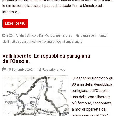
le dimissioni e lasciare il paese. L’attuale Primo Ministro ad
interim è…
LEGGI DI PIÙ
,
,
,
,
,
2024
Analisi
Articoli
Dal Mondo
numero_26
bangladesh
diritti
,
,
civili
lotte sociali
movimento anarchico internazionale
Valli liberate. La repubblica partigiana
dell’Ossola.
15 Settembre 2024
Redazione_web
Quest’anno ricorrono gli
80 anni della Repubblica
partigiana dell’Ossola;
una delle zone liberate
più famose, raccontata
a mo’ di operetta dai
mass-media nel 1974,