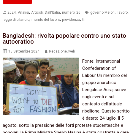
,
,
,
,
,
,
2024
Analisi
Articoli
Dall'Italia
numero_26
governo Meloni
lavoro
,
,
,
legge di bilancio
mondo del lavoro
previdenza
tfr
Bangladesh: rivolta popolare contro uno stato
autocratico
15 Settembre 2024
Redazione_web
Fonte: International
Confederation of
Labour Un membro del
gruppo anarchico
bengalese Auraj scrive
sugli eventi e sul
contesto dell’attuale
ribellione. Questo scritto
è datato 24 luglio. Il 5
agosto, sotto la pressione delle forti proteste studentesche e
popolari, la Prima Ministra Sheikh Hasina è stata costretta a dare