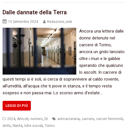
Dalle dannate della Terra
15 Settembre 2024
Redazione_web
Ancora una lettera dalle
donne detenute nel
carcere di Torino,
ancora un grido lanciato
oltre i muri e le gabbie
sperando che qualcuno
lo ascolti. In carcere di
questi tempi si è soli, si cerca di sopravvivere al caldo rovente,
all’umidità, all’acqua che ti piove in stanza, e il tempo resta
sospeso e non passa mai. Lo scorso anno d’estate…
LEGGI DI PIÙ
,
,
,
,
,
2024
Articoli
numero_26
anticarceraria
carcere
carceri femminili
,
,
,
diritti
libertà
lotte sociali
Torino