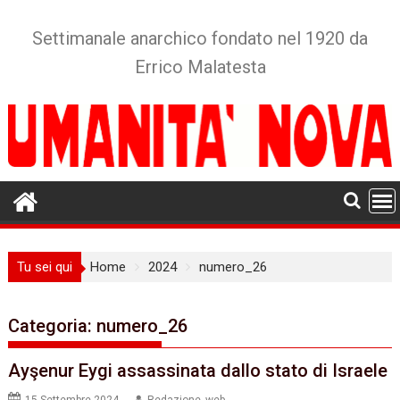
Skip
to
Settimanale anarchico fondato nel 1920 da
content
Errico Malatesta
Tu sei qui
Home
2024
numero_26
Categoria:
numero_26
Ayşenur Eygi assassinata dallo stato di Israele