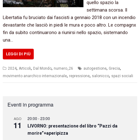
quello spazio la
settimana scorsa. Il
Libertatia fu bruciato dai fascisti a gennaio 2018 con un incendio
devastante che lasciò in piedi le mura e poco altro. Le compagnx
fin da subito continuarono a riunirsi nello spazio, sistemando
una…
LEGGI DI PIÙ
,
,
,
,
,
2024
Articoli
Dal Mondo
numero_26
autogestione
Grecia
,
,
,
movimento anarchico internazionale
repressione
salonicco
spazi sociali
Eventi in programma
20:00
-
23:00
AGO
11
LIVORNO: presentazione del libro “Pazzi da
morire”+aperipizza