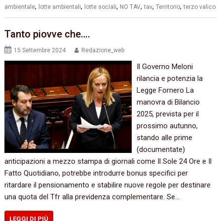
,
,
,
,
,
,
ambientale
lotte ambientali
lotte sociali
NO TAV
tav
Territorio
terzo valico
Tanto piovve che….
15 Settembre 2024
Redazione_web
Il Governo Meloni
rilancia e potenzia la
Legge Fornero La
manovra di Bilancio
2025, prevista per il
prossimo autunno,
stando alle prime
(documentate)
anticipazioni a mezzo stampa di giornali come Il Sole 24 Ore e Il
Fatto Quotidiano, potrebbe introdurre bonus specifici per
ritardare il pensionamento e stabilire nuove regole per destinare
una quota del Tfr alla previdenza complementare. Se…
LEGGI DI PIÙ