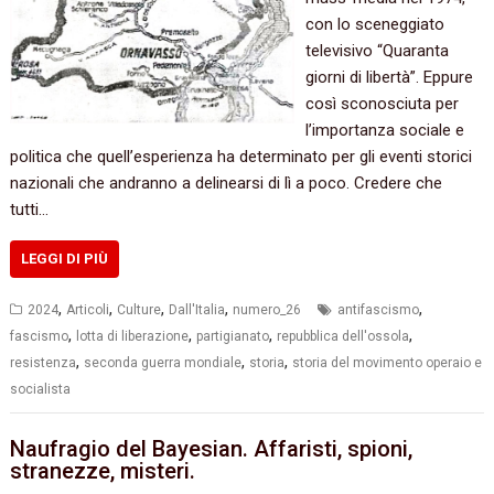
con lo sceneggiato
televisivo “Quaranta
giorni di libertà”. Eppure
così sconosciuta per
l’importanza sociale e
politica che quell’esperienza ha determinato per gli eventi storici
nazionali che andranno a delinearsi di lì a poco. Credere che
tutti…
LEGGI DI PIÙ
,
,
,
,
,
2024
Articoli
Culture
Dall'Italia
numero_26
antifascismo
,
,
,
,
fascismo
lotta di liberazione
partigianato
repubblica dell'ossola
,
,
,
resistenza
seconda guerra mondiale
storia
storia del movimento operaio e
socialista
Naufragio del Bayesian. Affaristi, spioni,
stranezze, misteri.