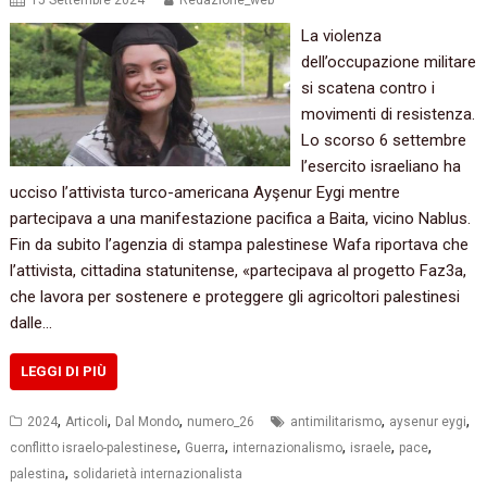
15 Settembre 2024
Redazione_web
La violenza
dell’occupazione militare
si scatena contro i
movimenti di resistenza.
Lo scorso 6 settembre
l’esercito israeliano ha
ucciso l’attivista turco-americana Ayşenur Eygi mentre
partecipava a una manifestazione pacifica a Baita, vicino Nablus.
Fin da subito l’agenzia di stampa palestinese Wafa riportava che
l’attivista, cittadina statunitense, «partecipava al progetto Faz3a,
che lavora per sostenere e proteggere gli agricoltori palestinesi
dalle…
LEGGI DI PIÙ
,
,
,
,
,
2024
Articoli
Dal Mondo
numero_26
antimilitarismo
aysenur eygi
,
,
,
,
,
conflitto israelo-palestinese
Guerra
internazionalismo
israele
pace
,
palestina
solidarietà internazionalista