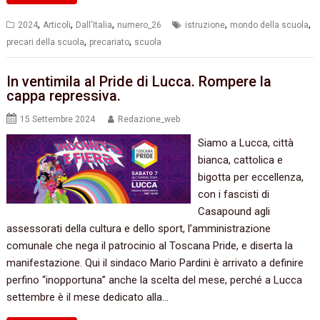
,
,
,
,
,
2024
Articoli
Dall'Italia
numero_26
istruzione
mondo della scuola
,
,
precari della scuola
precariato
scuola
In ventimila al Pride di Lucca. Rompere la
cappa repressiva.
15 Settembre 2024
Redazione_web
Siamo a Lucca, città
bianca, cattolica e
bigotta per eccellenza,
con i fascisti di
Casapound agli
assessorati della cultura e dello sport, l’amministrazione
comunale che nega il patrocinio al Toscana Pride, e diserta la
manifestazione. Qui il sindaco Mario Pardini è arrivato a definire
perfino “inopportuna” anche la scelta del mese, perché a Lucca
settembre è il mese dedicato alla…