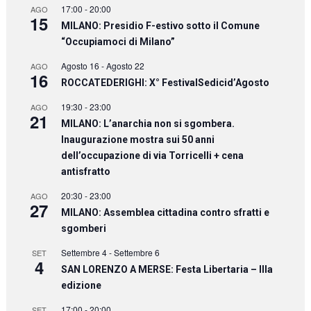
17:00
-
20:00
AGO
15
MILANO: Presidio F-estivo sotto il Comune
“Occupiamoci di Milano”
Agosto 16
-
Agosto 22
AGO
16
ROCCATEDERIGHI: X° FestivalSedicid’Agosto
19:30
-
23:00
AGO
21
MILANO: L’anarchia non si sgombera.
Inaugurazione mostra sui 50 anni
dell’occupazione di via Torricelli + cena
antisfratto
20:30
-
23:00
AGO
27
MILANO: Assemblea cittadina contro sfratti e
sgomberi
Settembre 4
-
Settembre 6
SET
4
SAN LORENZO A MERSE: Festa Libertaria – IIIa
edizione
17:00
-
20:00
SET