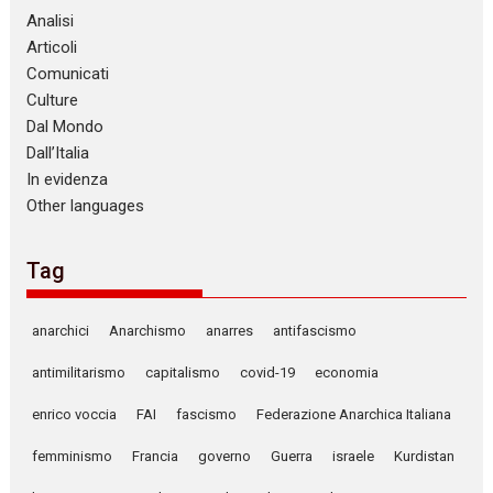
Analisi
Articoli
Comunicati
Culture
Dal Mondo
Dall’Italia
In evidenza
Other languages
Tag
anarchici
Anarchismo
anarres
antifascismo
antimilitarismo
capitalismo
covid-19
economia
enrico voccia
FAI
fascismo
Federazione Anarchica Italiana
femminismo
Francia
governo
Guerra
israele
Kurdistan