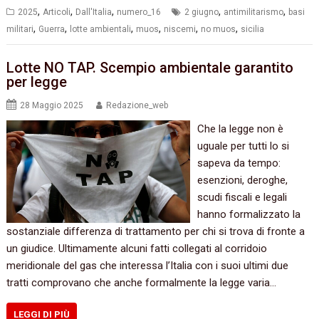
,
,
,
,
,
2025
Articoli
Dall'Italia
numero_16
2 giugno
antimilitarismo
basi
,
,
,
,
,
,
militari
Guerra
lotte ambientali
muos
niscemi
no muos
sicilia
Lotte NO TAP. Scempio ambientale garantito
per legge
28 Maggio 2025
Redazione_web
Che la legge non è
uguale per tutti lo si
sapeva da tempo:
esenzioni, deroghe,
scudi fiscali e legali
hanno formalizzato la
sostanziale differenza di trattamento per chi si trova di fronte a
un giudice. Ultimamente alcuni fatti collegati al corridoio
meridionale del gas che interessa l’Italia con i suoi ultimi due
tratti comprovano che anche formalmente la legge varia…
LEGGI DI PIÙ