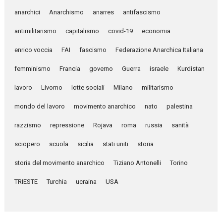
anarchici
Anarchismo
anarres
antifascismo
antimilitarismo
capitalismo
covid-19
economia
enrico voccia
FAI
fascismo
Federazione Anarchica Italiana
femminismo
Francia
governo
Guerra
israele
Kurdistan
lavoro
Livorno
lotte sociali
Milano
militarismo
mondo del lavoro
movimento anarchico
nato
palestina
razzismo
repressione
Rojava
roma
russia
sanità
sciopero
scuola
sicilia
stati uniti
storia
storia del movimento anarchico
Tiziano Antonelli
Torino
TRIESTE
Turchia
ucraina
USA