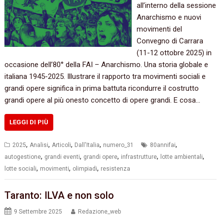
all’interno della sessione
Anarchismo e nuovi
movimenti del
Convegno di Carrara
(11-12 ottobre 2025) in
occasione dell’80° della FAI – Anarchismo. Una storia globale e
italiana 1945-2025. Illustrare il rapporto tra movimenti sociali e
grandi opere significa in prima battuta ricondurre il costrutto
grandi opere al più onesto concetto di opere grandi. E cosa…
LEGGI DI PIÙ
,
,
,
,
,
2025
Analisi
Articoli
Dall'Italia
numero_31
80annifai
,
,
,
,
,
autogestione
grandi eventi
grandi opere
infrastrutture
lotte ambientali
,
,
,
lotte sociali
movimenti
olimpiadi
resistenza
Taranto: ILVA e non solo
9 Settembre 2025
Redazione_web