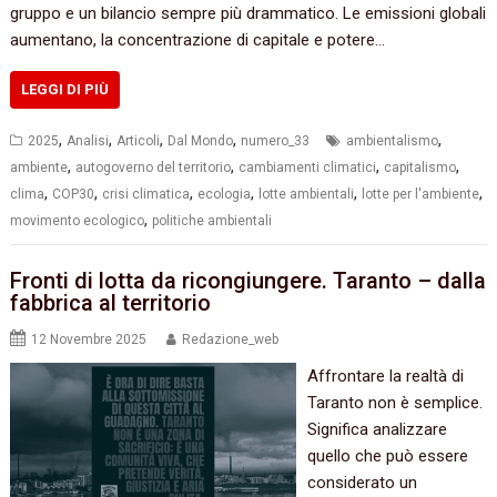
gruppo e un bilancio sempre più drammatico. Le emissioni globali
aumentano, la concentrazione di capitale e potere…
LEGGI DI PIÙ
,
,
,
,
,
2025
Analisi
Articoli
Dal Mondo
numero_33
ambientalismo
,
,
,
,
ambiente
autogoverno del territorio
cambiamenti climatici
capitalismo
,
,
,
,
,
,
clima
COP30
crisi climatica
ecologia
lotte ambientali
lotte per l'ambiente
,
movimento ecologico
politiche ambientali
Fronti di lotta da ricongiungere. Taranto – dalla
fabbrica al territorio
12 Novembre 2025
Redazione_web
Affrontare la realtà di
Taranto non è semplice.
Significa analizzare
quello che può essere
considerato un