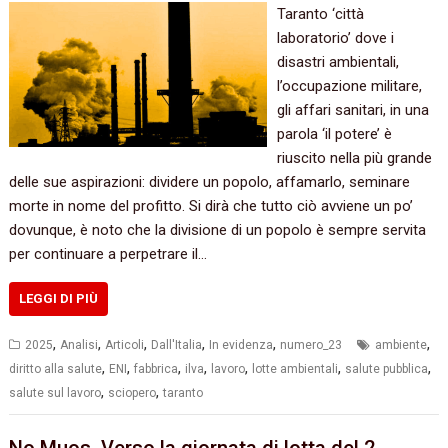
Taranto ‘città
laboratorio’ dove i
disastri ambientali,
l’occupazione militare,
gli affari sanitari, in una
parola ‘il potere’ è
riuscito nella più grande
delle sue aspirazioni: dividere un popolo, affamarlo, seminare
morte in nome del profitto. Si dirà che tutto ciò avviene un po’
dovunque, è noto che la divisione di un popolo è sempre servita
per continuare a perpetrare il…
LEGGI DI PIÙ
,
,
,
,
,
,
2025
Analisi
Articoli
Dall'Italia
In evidenza
numero_23
ambiente
,
,
,
,
,
,
,
diritto alla salute
ENI
fabbrica
ilva
lavoro
lotte ambientali
salute pubblica
,
,
salute sul lavoro
sciopero
taranto
No Muos. Verso la giornata di lotta del 2