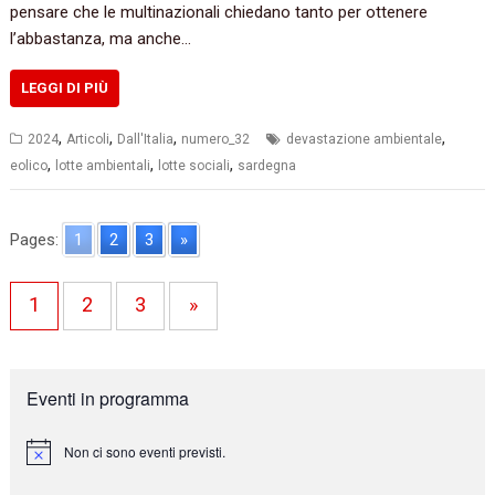
pensare che le multinazionali chiedano tanto per ottenere
l’abbastanza, ma anche…
LEGGI DI PIÙ
,
,
,
,
2024
Articoli
Dall'Italia
numero_32
devastazione ambientale
,
,
,
eolico
lotte ambientali
lotte sociali
sardegna
Pages:
1
2
3
»
1
2
3
»
Eventi in programma
Non ci sono eventi previsti.
N
o
t