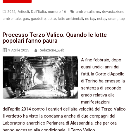
,
,
,
,
2025
Articoli
Dall'Italia
numero_16
ambientalismo
devastazione
,
,
,
,
,
,
,
,
ambientale
gas
gasdotto
Lotte
lotte ambientali
no tap
notap
snam
tap
Processo Terzo Valico. Quando le lotte
popolari fanno paura
9 Aprile 2025
Redazione_web
A fine febbraio, dopo
quasi undici anni dai
fatti, la Corte d’Appello
di Torino ha emesso la
sentenza di secondo
grado relativa alle
manifestazioni
dell’aprile 2014 contro i cantieri dell’alta velocità del Terzo Valico.
Il verdetto ha visto la condanna anche di due compagni del
Laboratorio anarchico Perlanera di Alessandria, che per ora
hanno accesso alla condizionale. Il Terzo Valico…