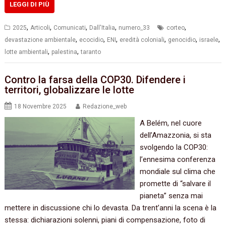
LEGGI DI PIÙ
,
,
,
,
,
2025
Articoli
Comunicati
Dall'Italia
numero_33
corteo
,
,
,
,
,
,
devastazione ambientale
ecocidio
ENI
eredità coloniali
genocidio
israele
,
,
lotte ambientali
palestina
taranto
Contro la farsa della COP30. Difendere i
territori, globalizzare le lotte
18 Novembre 2025
Redazione_web
A Belém, nel cuore
dell’Amazzonia, si sta
svolgendo la COP30:
l’ennesima conferenza
mondiale sul clima che
promette di “salvare il
pianeta” senza mai
mettere in discussione chi lo devasta. Da trent’anni la scena è la
stessa: dichiarazioni solenni, piani di compensazione, foto di