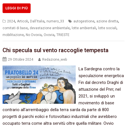
LEGGI DI PIÙ
,
,
,
,
,
2024
Articoli
Dall'Italia
numero_33
autogestione
azione diretta
,
,
,
,
comitati di base
devastazione ambientale
lotte ambientali
lotte sociali
,
,
,
mobilitazione
No Ovovia
Ovovia
TRIESTE
Chi specula sul vento raccoglie tempesta
29 Ottobre 2024
Redazione_web
La Sardegna contro la
speculazione energetica
Fin dal decreto Draghi di
attuazione del Pnrr, nel
2021, si sviluppò un
movimento di base
contrario all’arrembaggio della terra sarda da parte di 800
progetti di parchi eolici e fotovoltaici industriali che avrebbero
occupato terra come altra servitù oltre quella militare. Ovvio