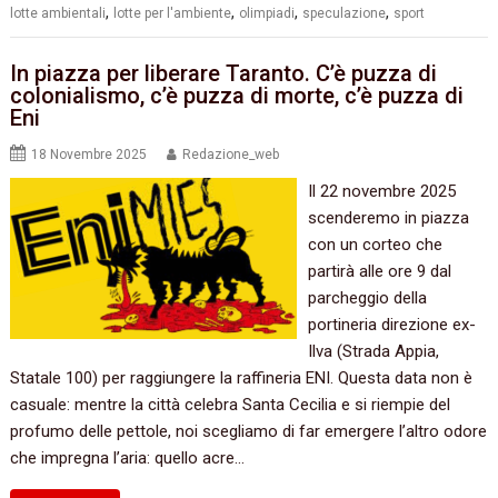
,
,
,
,
lotte ambientali
lotte per l'ambiente
olimpiadi
speculazione
sport
In piazza per liberare Taranto. C’è puzza di
colonialismo, c’è puzza di morte, c’è puzza di
Eni
18 Novembre 2025
Redazione_web
Il 22 novembre 2025
scenderemo in piazza
con un corteo che
partirà alle ore 9 dal
parcheggio della
portineria direzione ex-
Ilva (Strada Appia,
Statale 100) per raggiungere la raffineria ENI. Questa data non è
casuale: mentre la città celebra Santa Cecilia e si riempie del
profumo delle pettole, noi scegliamo di far emergere l’altro odore
che impregna l’aria: quello acre…