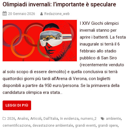
Olimpiadi invernali: l’importante è speculare
20 Gennaio 2026
Redazione_web
I XXV Giochi olimpici
invernali stanno per
aprire i battenti. La festa
inaugurale si terrà il 6
febbraio allo stadio
pubblico di San Siro
(recentemente venduto
al solo scopo di essere demolito) e quella conclusiva si terrà
quattordici giorni più tardi all’Arena di Verona, con biglietti
disponibili a partire da 950 euro/persona. Se la primavera della
candidatura olimpica era stata…
LEGGI DI PIÙ
,
,
,
,
,
,
2026
Analisi
Articoli
Dall'Italia
In evidenza
numero_2
ambiente
,
,
,
,
cementificazione
devastazione ambientale
grandi eventi
grandi opere