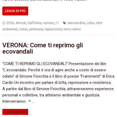
LEGGI DI PIÙ
,
,
,
,
,
2025
Articoli
Dall'Italia
numero_11
alessandria
Lotte
lotte
,
,
,
,
ambientali
notav
perlanera
repressione
terzo valico
VERONA: Come ti reprimo gli
ecovandali
“COME TI REPRIMO GLI ECOVANDALI” Presentazione dei libri
“L’ecovandalo. Perchè è ora di agire anche a costo di essere
odiato” di Simone Ficicchia e il libro di poesie “Frammenti” di Erica
Cardin Un incontro per parlare di lotta, repressione e resistenza.
A partire dal libro di Simone Ficicchia, attraverseremo esperienze
personali e collettive, tra attivismo ambientale e giustizia.
Interverranno:
…
LEGGI DI PIÙ