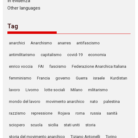
In evidenza
Other languages
Tag
anarchici
Anarchismo
anarres
antifascismo
antimilitarismo
capitalismo
covid-19
economia
enrico voccia
FAI
fascismo
Federazione Anarchica Italiana
femminismo
Francia
governo
Guerra
israele
Kurdistan
lavoro
Livorno
lotte sociali
Milano
militarismo
mondo del lavoro
movimento anarchico
nato
palestina
razzismo
repressione
Rojava
roma
russia
sanità
sciopero
scuola
sicilia
stati uniti
storia
storia del movimento anarchico
Tiziano Antonelli
Torino