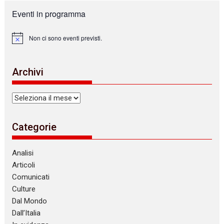
Eventi in programma
Non ci sono eventi previsti.
N
o
t
i
Archivi
c
e
Archivi
Categorie
Analisi
Articoli
Comunicati
Culture
Dal Mondo
Dall’Italia