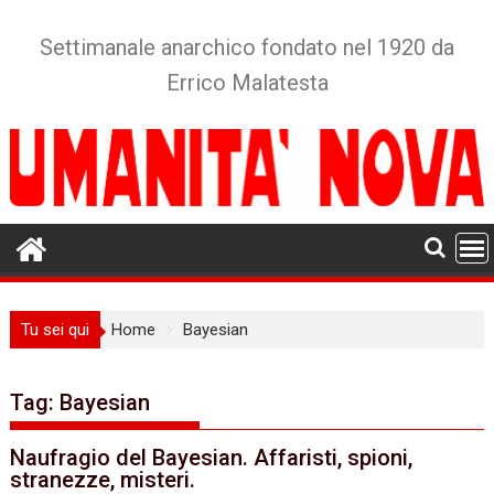
Skip
to
Settimanale anarchico fondato nel 1920 da
content
Errico Malatesta
Tu sei qui
Home
Bayesian
Tag:
Bayesian
Naufragio del Bayesian. Affaristi, spioni,
stranezze, misteri.