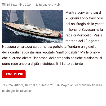
15 Settembre 2024
Redazione_web
Mentre scriviamo più di
20 giorni sono trascorsi
dal naufragio dello yacht
milionario Bayesan nella
rada di Porticello (Pa) la
mattina del 19 agosto.
Nessuna chiarezza su come sia potuto affondare un gioiello
della cantieristica italiana reputato “inaffondabile”. Ma le ombre
che si erano alzate l’indomani della tragedia anziché dissiparsi si
sono rese ancora di più indistricabili. Il fatto saliente…
LEGGI DI PIÙ
,
,
,
,
,
,
2024
Articoli
Dall'Italia
numero_26
Bayesian
capitalismo
finanza
naufragio del Bayesian