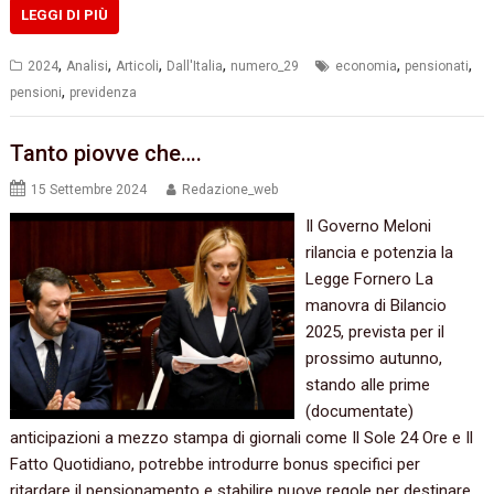
LEGGI DI PIÙ
,
,
,
,
,
,
2024
Analisi
Articoli
Dall'Italia
numero_29
economia
pensionati
,
pensioni
previdenza
Tanto piovve che….
15 Settembre 2024
Redazione_web
Il Governo Meloni
rilancia e potenzia la
Legge Fornero La
manovra di Bilancio
2025, prevista per il
prossimo autunno,
stando alle prime
(documentate)
anticipazioni a mezzo stampa di giornali come Il Sole 24 Ore e Il
Fatto Quotidiano, potrebbe introdurre bonus specifici per
ritardare il pensionamento e stabilire nuove regole per destinare