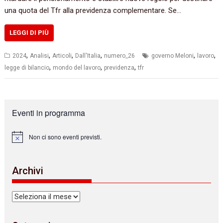
una quota del Tfr alla previdenza complementare. Se…
LEGGI DI PIÙ
,
,
,
,
,
,
2024
Analisi
Articoli
Dall'Italia
numero_26
governo Meloni
lavoro
,
,
,
legge di bilancio
mondo del lavoro
previdenza
tfr
Eventi in programma
Non ci sono eventi previsti.
N
o
t
i
Archivi
c
e
Archivi