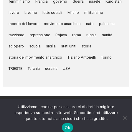
femminismo
Francia
governo
Guerra
israele
Kurdistan
lavoro
Livorno
lotte sociali
Milano
militarismo
mondo del lavoro
movimento anarchico
nato
palestina
razzismo
repressione
Rojava
roma
russia
sanità
sciopero
scuola
sicilia
stati uniti
storia
storia del movimento anarchico
Tiziano Antonelli
Torino
TRIESTE
Turchia
ucraina
USA
Utilizziamo i cookie per assicurarci di darti la migliore
esperienza sul nostro sito web. Se continui ad utilizzare
Umanità Nova © 2026
questo sito noi siamo sicuri che ti sia gradito.
Settimanale anarchico fondato nel 1920 da Errico Malatesta
Ok