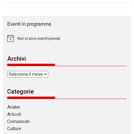
Eventi in programma
Non ci sono eventi previsti.
N
o
t
i
Archivi
c
e
Archivi
Categorie
Analisi
Articoli
Comunicati
Culture