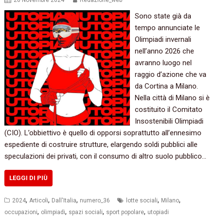
26 Novembre 2024
Redazione_web
Sono state già da
tempo annunciate le
Olimpiadi invernali
nell’anno 2026 che
avranno luogo nel
raggio d’azione che va
da Cortina a Milano.
Nella città di Milano si è
costituito il Comitato
Insostenibili Olimpiadi
(CIO). L’obbiettivo è quello di opporsi soprattutto all’ennesimo
espediente di costruire strutture, elargendo soldi pubblici alle
speculazioni dei privati, con il consumo di altro suolo pubblico…
LEGGI DI PIÙ
,
,
,
,
,
2024
Articoli
Dall'Italia
numero_36
lotte sociali
Milano
,
,
,
,
occupazioni
olimpiadi
spazi sociali
sport popolare
utopiadi