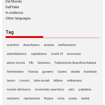
Dal Mondo
Dall’Italia
In evidenza
Other languages
Tag
anarchici
Anarchismo
anarres
antifascismo
antimilitarismo
capitalismo
covid-19
economia
enrico voccia
FAI
fascismo
Federazione Anarchica Italiana
femminismo
Francia
governo
Guerra
israele
Kurdistan
lavoro
Livorno
lotte sociali
Milano
militarismo
mondo del lavoro
movimento anarchico
nato
palestina
razzismo
repressione
Rojava
roma
russia
sanità