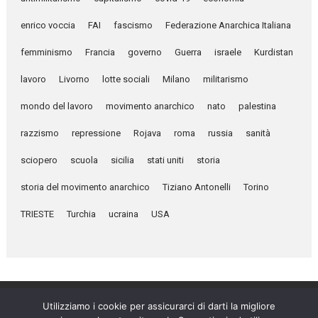
enrico voccia
FAI
fascismo
Federazione Anarchica Italiana
femminismo
Francia
governo
Guerra
israele
Kurdistan
lavoro
Livorno
lotte sociali
Milano
militarismo
mondo del lavoro
movimento anarchico
nato
palestina
razzismo
repressione
Rojava
roma
russia
sanità
sciopero
scuola
sicilia
stati uniti
storia
storia del movimento anarchico
Tiziano Antonelli
Torino
TRIESTE
Turchia
ucraina
USA
Utilizziamo i cookie per assicurarci di darti la migliore