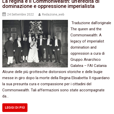
La regina e il Commonwealth: un’eredità di
dominazione e oppressione imperialista
24 Settembre 2022
Redazione_web
Traduzione dall’originale
The queen and the
Commonwealth: A
legacy of imperialist
domination and
oppression a cura di
Gruppo Anarchico
Galatea – FAI Catania
Alcune delle più grottesche distorsioni storiche e delle bugie
messe in giro dopo la morte della Regina Elisabetta II riguardano
la sua presunta cura e compassione per i cittadini del
Commonwealth. Tali affermazioni sono state accompagnate
da…
LEGGI DI PIÙ