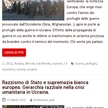
verificando: la fortezza
Europa, che erige muri
contro l’arrivo dei
profughi delle guerre
provocate dall’Occidente (Siria, Afghanistan…), apre le porte ai
profughi della guerra in Ucraina. Effetto della propaganda di
guerra in cui anche le vittime si trasformano in un’arma preziosa
da brandire contro il nemico del momento. Chi sente più parlare…
LEGGI DI PIÙ
,
,
,
,
,
,
2022
Analisi
Articoli
Dal Mondo
numero_13
Guerra
profughi
,
,
razzismo
russia
ucraina
Razzismo di Stato e supremazia bianca
europea. Gerarchia razziale nella crisi
umanitaria in Ucraina.
15 Aprile 2022
Redazione_web