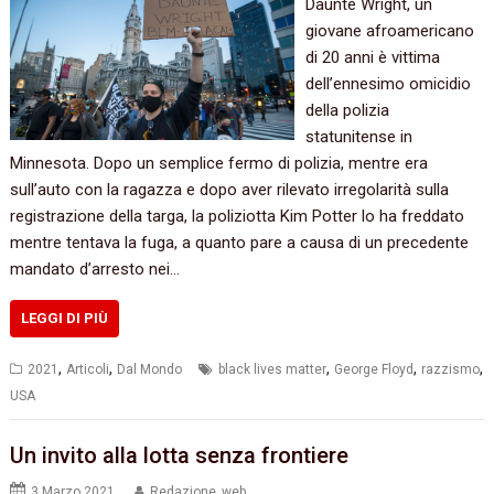
Daunte Wright, un
giovane afroamericano
di 20 anni è vittima
dell’ennesimo omicidio
della polizia
statunitense in
Minnesota. Dopo un semplice fermo di polizia, mentre era
sull’auto con la ragazza e dopo aver rilevato irregolarità sulla
registrazione della targa, la poliziotta Kim Potter lo ha freddato
mentre tentava la fuga, a quanto pare a causa di un precedente
mandato d’arresto nei…
LEGGI DI PIÙ
,
,
,
,
,
2021
Articoli
Dal Mondo
black lives matter
George Floyd
razzismo
USA
Un invito alla lotta senza frontiere
3 Marzo 2021
Redazione_web