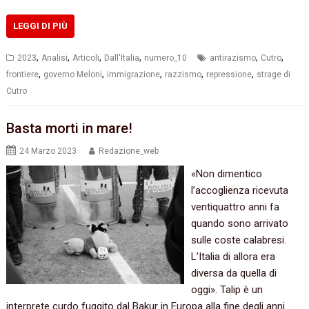
LEGGI DI PIÙ
,
,
,
,
,
,
2023
Analisi
Articoli
Dall'Italia
numero_10
antirazismo
Cutro
,
,
,
,
,
frontiere
governo Meloni
immigrazione
razzismo
repressione
strage di
Cutro
Basta morti in mare!
24 Marzo 2023
Redazione_web
«Non dimentico
l’accoglienza ricevuta
ventiquattro anni fa
quando sono arrivato
sulle coste calabresi.
L’Italia di allora era
diversa da quella di
oggi». Talip è un
interprete curdo fuggito dal Bakur in Europa alla fine degli anni