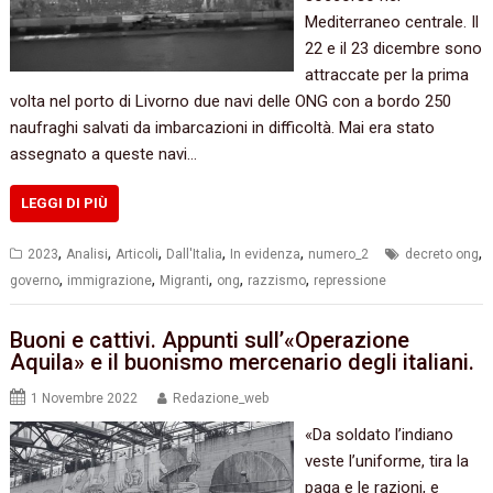
Mediterraneo centrale. Il
22 e il 23 dicembre sono
attraccate per la prima
volta nel porto di Livorno due navi delle ONG con a bordo 250
naufraghi salvati da imbarcazioni in difficoltà. Mai era stato
assegnato a queste navi…
LEGGI DI PIÙ
,
,
,
,
,
,
2023
Analisi
Articoli
Dall'Italia
In evidenza
numero_2
decreto ong
,
,
,
,
,
governo
immigrazione
Migranti
ong
razzismo
repressione
Buoni e cattivi. Appunti sull’«Operazione
Aquila» e il buonismo mercenario degli italiani.
1 Novembre 2022
Redazione_web
«Da soldato l’indiano
veste l’uniforme, tira la
paga e le razioni, e