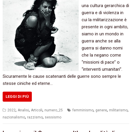
una cultura gerarchica di
guerra e di violenza in
cui la militarizzazione è
presente in ogni ambito,
siamo in un mondo in
guerra anche se alla
guerra si danno nomi
che la negano come
“missioni di pace” o
“interventi umanitari”.
Sicuramente le cause scatenanti delle guerre sono sempre le
stesse ciniche ed eterne…
LEGGI DI PIÙ
,
,
,
,
,
,
2022
Analisi
Articoli
numero_25
femminismo
genere
militarismo
,
,
nazionalismo
razzismo
sessismo