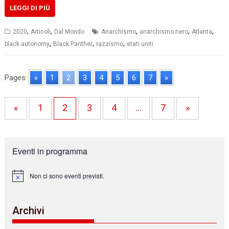
LEGGI DI PIÙ
,
,
,
,
,
2020
Articoli
Dal Mondo
Anarchismo
anarchismo nero
Atlanta
,
,
,
black autonomy
Black Panther
razzismo
stati uniti
Pages:
«
1
2
3
4
5
6
7
»
«
1
2
3
4
…
7
»
Eventi in programma
Non ci sono eventi previsti.
N
o
t
i
Archivi
c
e