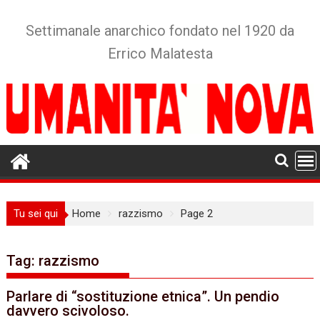
Skip
to
Settimanale anarchico fondato nel 1920 da
content
Errico Malatesta
Tu sei qui
Home
razzismo
Page 2
Tag:
razzismo
Parlare di “sostituzione etnica”. Un pendio
davvero scivoloso.