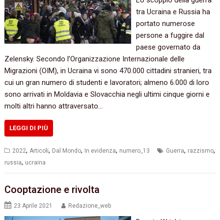
Lo scoppio della guerra
tra Ucraina e Russia ha
portato numerose
persone a fuggire dal
paese governato da
Zelensky. Secondo l’Organizzazione Internazionale delle
Migrazioni (OIM), in Ucraina vi sono 470.000 cittadini stranieri, tra
cui un gran numero di studenti e lavoratori; almeno 6.000 di loro
sono arrivati in Moldavia e Slovacchia negli ultimi cinque giorni e
molti altri hanno attraversato…
LEGGI DI PIÙ
,
,
,
,
,
,
2022
Articoli
Dal Mondo
In evidenza
numero_13
Guerra
razzismo
,
russia
ucraina
Cooptazione e rivolta
23 Aprile 2021
Redazione_web