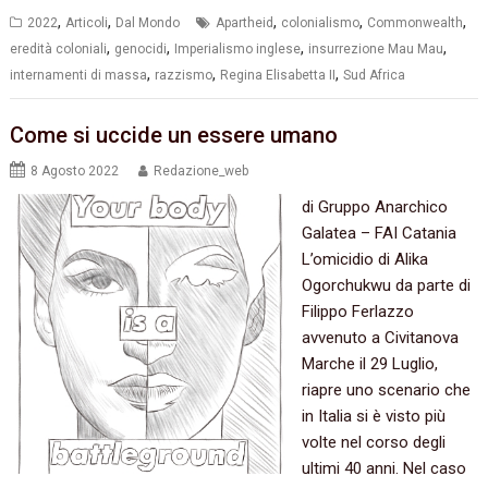
,
,
,
,
,
2022
Articoli
Dal Mondo
Apartheid
colonialismo
Commonwealth
,
,
,
,
eredità coloniali
genocidi
Imperialismo inglese
insurrezione Mau Mau
,
,
,
internamenti di massa
razzismo
Regina Elisabetta II
Sud Africa
Come si uccide un essere umano
8 Agosto 2022
Redazione_web
di Gruppo Anarchico
Galatea – FAI Catania
L’omicidio di Alika
Ogorchukwu da parte di
Filippo Ferlazzo
avvenuto a Civitanova
Marche il 29 Luglio,
riapre uno scenario che
in Italia si è visto più
volte nel corso degli
ultimi 40 anni. Nel caso