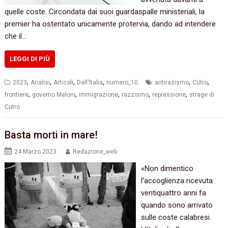
quelle coste. Circondata dai suoi guardaspalle ministeriali, la
premier ha ostentato unicamente protervia, dando ad intendere
che il…
LEGGI DI PIÙ
,
,
,
,
,
,
2023
Analisi
Articoli
Dall'Italia
numero_10
antirazismo
Cutro
,
,
,
,
,
frontiere
governo Meloni
immigrazione
razzismo
repressione
strage di
Cutro
Basta morti in mare!
24 Marzo 2023
Redazione_web
«Non dimentico
l’accoglienza ricevuta
ventiquattro anni fa
quando sono arrivato
sulle coste calabresi.