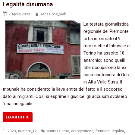
Legalità disumana
2 Aprile 2023
Redazione_web
La testata giornalistica
regionale del Piemonte
ci ha informato il 9
marzo che il tribunale di
Torino ha assolto 18
anarchici; sono quelli
che occuparono la ex
casa cantoniera di Oulx,
in Alta Valle Susa. Il
tribunale ha considerato la lieve entità del fatto e il soccorso
dato ai migranti. Così si esprime il giudice: gli accusati svolsero
“una innegabile…
LEGGI DI PIÙ
,
,
,
,
,
2023
numero_12
antirazzismo
autogestione
frontiere
legalità