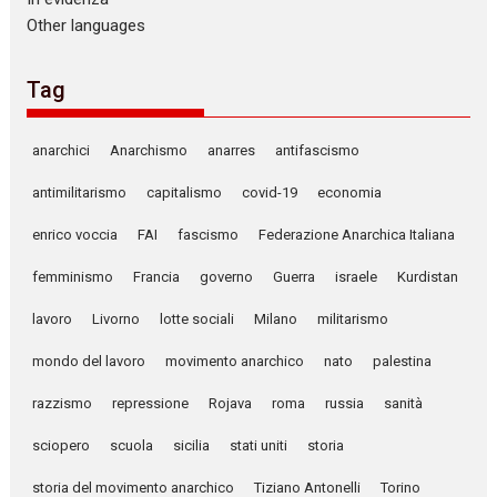
Other languages
Tag
anarchici
Anarchismo
anarres
antifascismo
antimilitarismo
capitalismo
covid-19
economia
enrico voccia
FAI
fascismo
Federazione Anarchica Italiana
femminismo
Francia
governo
Guerra
israele
Kurdistan
lavoro
Livorno
lotte sociali
Milano
militarismo
mondo del lavoro
movimento anarchico
nato
palestina
razzismo
repressione
Rojava
roma
russia
sanità
sciopero
scuola
sicilia
stati uniti
storia
storia del movimento anarchico
Tiziano Antonelli
Torino