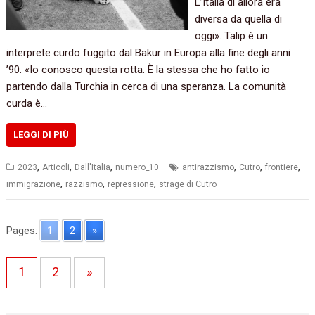
L’Italia di allora era
diversa da quella di
oggi». Talip è un
interprete curdo fuggito dal Bakur in Europa alla fine degli anni
’90. «Io conosco questa rotta. È la stessa che ho fatto io
partendo dalla Turchia in cerca di una speranza. La comunità
curda è…
LEGGI DI PIÙ
,
,
,
,
,
,
2023
Articoli
Dall'Italia
numero_10
antirazzismo
Cutro
frontiere
,
,
,
immigrazione
razzismo
repressione
strage di Cutro
Pages:
1
2
»
1
2
»