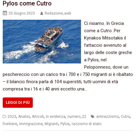
Pylos come Cutro
25 Giugno 2023
Redazione_web
Ci risiamo. In Grecia
come a Cutro. Per
Kyriakos Mitsotakis il
fattaccio avvenuto al
largo delle coste greche
a Pylos, nel
Peloponneso, dove un
peschereccio con un carico tra i 700 e i 750 migranti si è ribaltato
– il bilancio finora parla di 104 superstiti, tutti uomini di età
compresa tra i 16 e i 40 anni eccetto una…
LEGGI DI PIÙ
,
,
,
,
,
,
2023
Analisi
Articoli
In evidenza
numero_22
antirazzismo
Cutro
,
,
,
,
frontiere
immigrazione
Migranti
Pylos
razzismo di stato