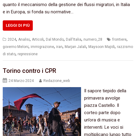
quanto il meccanismo della gestione dei flussi migratori, in Italia
e in Europa, si fonda su normative…
LEGGI DI PIÙ
,
,
,
,
,
,
2024
Analisi
Articoli
Dal Mondo
Dall'Italia
numero_28
frontiere
,
,
,
,
,
governo Meloni
immigrazione
iran
Marjan Jalali
Maysoon Majidi
razzismo
,
di stato
repressione
Torino contro i CPR
24 Marzo 2024
Redazione_web
Il sapore tiepido della
primavera avvolge
piazza Castello. Il
corteo parte dopo
un’ora di musica e
interventi. Le voci si
moltiplicano lungo tutto