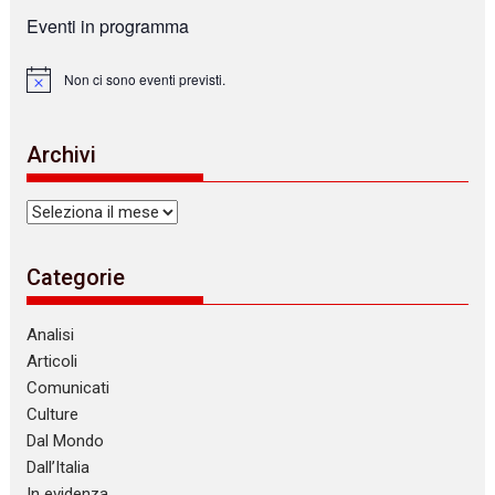
Eventi in programma
Non ci sono eventi previsti.
N
o
t
i
Archivi
c
e
Archivi
Categorie
Analisi
Articoli
Comunicati
Culture
Dal Mondo
Dall’Italia
In evidenza