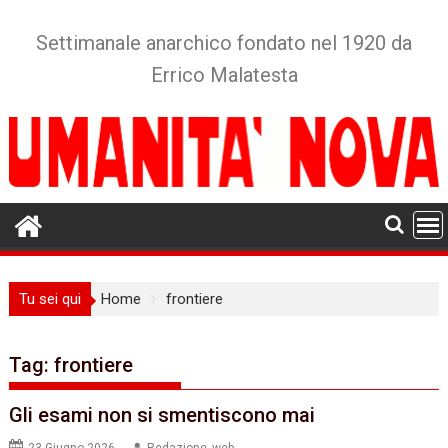
Skip
to
Settimanale anarchico fondato nel 1920 da
content
Errico Malatesta
Tu sei qui
Home
frontiere
Tag:
frontiere
Gli esami non si smentiscono mai