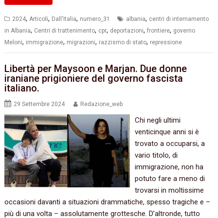
,
,
,
,
2024
Articoli
Dall'Italia
numero_31
albania
centri di internamento
,
,
,
,
,
in Albania
Centri di trattenimento
cpr
deportazioni
frontiere
governo
,
,
,
,
Meloni
immigrazione
migrazioni
razzismo di stato
repressione
Libertà per Maysoon e Marjan. Due donne
iraniane prigioniere del governo fascista
italiano.
29 Settembre 2024
Redazione_web
Chi negli ultimi
venticinque anni si è
trovato a occuparsi, a
vario titolo, di
immigrazione, non ha
potuto fare a meno di
trovarsi in moltissime
occasioni davanti a situazioni drammatiche, spesso tragiche e –
più di una volta – assolutamente grottesche. D’altronde, tutto