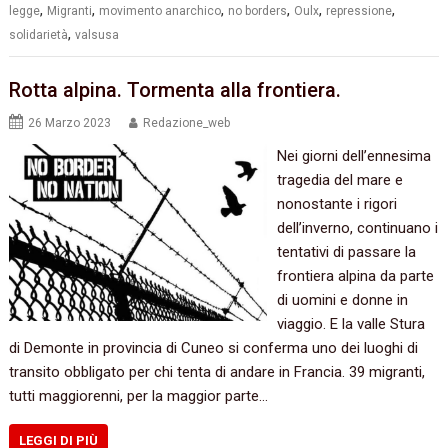
,
,
,
,
,
,
legge
Migranti
movimento anarchico
no borders
Oulx
repressione
,
solidarietà
valsusa
Rotta alpina. Tormenta alla frontiera.
26 Marzo 2023
Redazione_web
Nei giorni dell’ennesima
tragedia del mare e
nonostante i rigori
dell’inverno, continuano i
tentativi di passare la
frontiera alpina da parte
di uomini e donne in
viaggio. E la valle Stura
di Demonte in provincia di Cuneo si conferma uno dei luoghi di
transito obbligato per chi tenta di andare in Francia. 39 migranti,
tutti maggiorenni, per la maggior parte…
LEGGI DI PIÙ