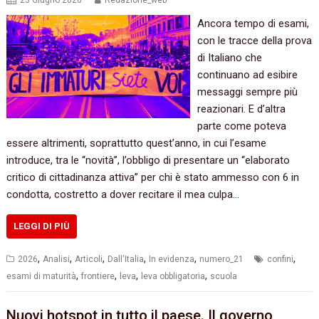
23 Giugno 2026
Redazione_web
Ancora tempo di esami,
con le tracce della prova
di Italiano che
continuano ad esibire
messaggi sempre più
reazionari. E d’altra
parte come poteva
essere altrimenti, soprattutto quest’anno, in cui l’esame
introduce, tra le “novità”, l’obbligo di presentare un “elaborato
critico di cittadinanza attiva” per chi è stato ammesso con 6 in
condotta, costretto a dover recitare il mea culpa…
LEGGI DI PIÙ
,
,
,
,
,
,
2026
Analisi
Articoli
Dall'Italia
In evidenza
numero_21
confini
,
,
,
,
esami di maturità
frontiere
leva
leva obbligatoria
scuola
Nuovi hotspot in tutto il paese. Il governo