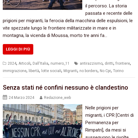
il percorso. La storia
passata e recente delle
prigioni per migranti, la ferocia della macchina delle espulsioni, le
vite spezzate lungo le frontiere militarizzate in mare e in
montagna, la vicenda di Moussa, morto tre anni fa…
LEGGI DI PIÙ
,
,
,
,
,
,
2024
Articoli
Dall'Italia
numero_11
antirazzismo
diritti
frontiere
,
,
,
,
,
,
immigrazione
libertà
lotte sociali
Migranti
no borders
No Cpr
Torino
Senza stati né confini nessuno è clandestino
24 Marzo 2024
Redazione_web
Nelle prigioni per
migranti, i CPR [Centri di
Permanenza per
Rimpatri], da mesi si
susseguono le rivolte.