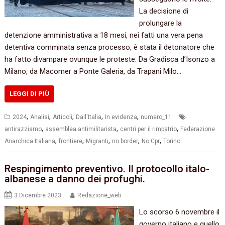
La decisione di
prolungare la
detenzione amministrativa a 18 mesi, nei fatti una vera pena
detentiva comminata senza processo, è stata il detonatore che
ha fatto divampare ovunque le proteste. Da Gradisca d’Isonzo a
Milano, da Macomer a Ponte Galeria, da Trapani Milo…
LEGGI DI PIÙ
,
,
,
,
,
2024
Analisi
Articoli
Dall'Italia
In evidenza
numero_11
,
,
,
antirazzismo
assemblea antimilitarista
centri per il rimpatrio
Federazione
,
,
,
,
,
Anarchica Italiana
frontiere
Migranti
no border
No Cpr
Torino
Respingimento preventivo. Il protocollo italo-
albanese a danno dei profughi.
3 Dicembre 2023
Redazione_web
Lo scorso 6 novembre il
governo italiano e quello