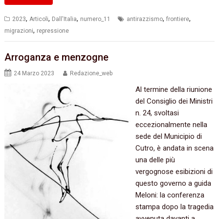
,
,
,
,
,
2023
Articoli
Dall'Italia
numero_11
antirazzismo
frontiere
,
migrazioni
repressione
Arroganza e menzogne
24 Marzo 2023
Redazione_web
Al termine della riunione
del Consiglio dei Ministri
n. 24, svoltasi
eccezionalmente nella
sede del Municipio di
Cutro, è andata in scena
una delle più
vergognose esibizioni di
questo governo a guida
Meloni: la conferenza
stampa dopo la tragedia
avvenuta davanti a