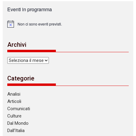
Eventi in programma
Non ci sono eventi previsti.
N
o
t
i
Archivi
c
e
Archivi
Categorie
Analisi
Articoli
Comunicati
Culture
Dal Mondo
Dall’Italia