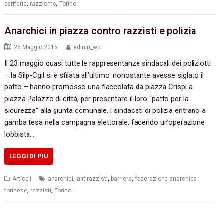
,
,
periferie
razzismo
Torino
Anarchici in piazza contro razzisti e polizia
25 Maggio 2016
admin_wp
Il 23 maggio quasi tutte le rappresentanze sindacali dei poliziotti
– la Silp-Cgil si è sfilata all’ultimo, nonostante avesse siglato il
patto – hanno promosso una fiaccolata da piazza Crispi a
piazza Palazzo di città, per presentare il loro “patto per la
sicurezza” alla giunta comunale. I sindacati di polizia entrano a
gamba tesa nella campagna elettorale, facendo un’operazione
lobbista…
LEGGI DI PIÙ
,
,
,
Articoli
anarchici
antirazzisti
barriera
federazione anarchica
,
,
torinese
razzisti
Torino