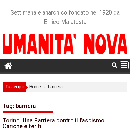
Skip
to
Settimanale anarchico fondato nel 1920 da
content
Errico Malatesta
Tu sei qui
Home
barriera
Tag:
barriera
Torino. Una Barriera contro il fascismo.
Cariche e feriti