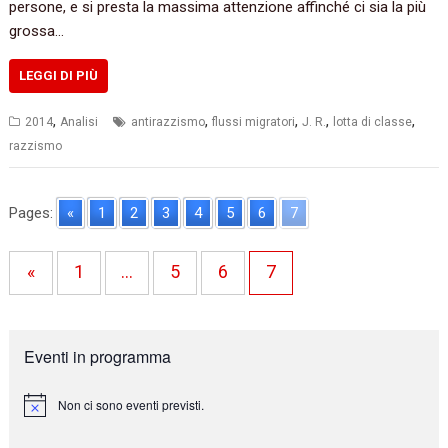
persone, e si presta la massima attenzione affinché ci sia la più
grossa…
LEGGI DI PIÙ
,
,
,
,
,
2014
Analisi
antirazzismo
flussi migratori
J. R.
lotta di classe
razzismo
Pages:
«
1
2
3
4
5
6
7
«
1
…
5
6
7
Eventi in programma
Non ci sono eventi previsti.
N
o
t