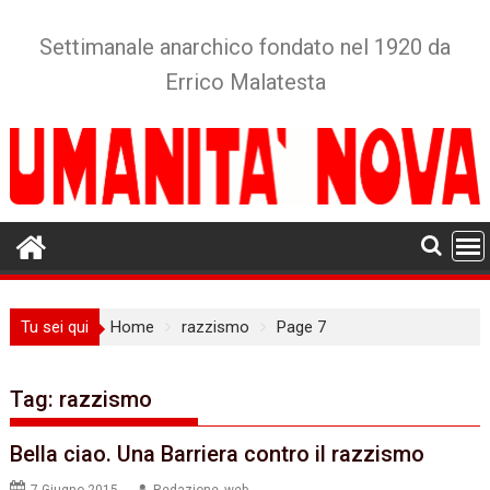
Skip
to
Settimanale anarchico fondato nel 1920 da
content
Errico Malatesta
Tu sei qui
Home
razzismo
Page 7
Tag:
razzismo
Bella ciao.‭ ‬Una Barriera contro il razzismo