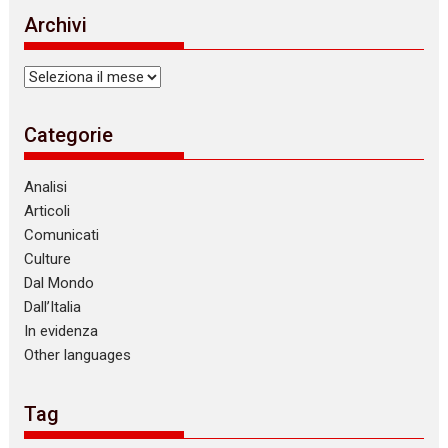
i
Archivi
c
e
Archivi
Categorie
Analisi
Articoli
Comunicati
Culture
Dal Mondo
Dall’Italia
In evidenza
Other languages
Tag