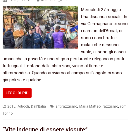
7 Giugno 2015
Redazione_web
‬Mercoledì‭ ‬27‭ ‬maggio.‭
‬Una discarica sociale.‭ ‬In
via Germagnano ci sono
i camion dell’Amiat,‭ ‬ci
sono i cani brutti e
malati che nessuno
vuole,‭ ‬ci sono gli esseri
umani che la povertà e uno stigma perdurante relegano in posti
tutti uguali.‭ ‬Lontano dalle abitazioni,‭ ‬vicino al fiume e
all’immondizia.‭ ‬Quando arriviamo al campo sull’angolo ci sono
già polizia e qualche…
LEGGI DI PIÙ
,
,
,
,
,
,
2015
Articoli
Dall'Italia
antirazzismo
Maria Matteo
razzismo
rom
Torino
“Vite indegne di essere vissute”