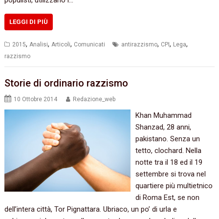
populisti, utilizzano i…
LEGGI DI PIÙ
,
,
,
,
,
,
2015
Analisi
Articoli
Comunicati
antirazzismo
CPI
Lega
razzismo
Storie di ordinario razzismo
10 Ottobre 2014
Redazione_web
Khan Muhammad
Shanzad, 28 anni,
pakistano. Senza un
tetto, clochard. Nella
notte tra il 18 ed il 19
settembre si trova nel
quartiere più multietnico
di Roma Est, se non
dell’intera città, Tor Pignattara. Ubriaco, un po’ di urla e