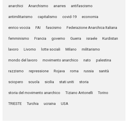
anarchici
Anarchismo
anarres
antifascismo
antimilitarismo
capitalismo
covid-19
economia
enrico voccia
FAI
fascismo
Federazione Anarchica Italiana
femminismo
Francia
governo
Guerra
israele
Kurdistan
lavoro
Livorno
lotte sociali
Milano
militarismo
mondo del lavoro
movimento anarchico
nato
palestina
razzismo
repressione
Rojava
roma
russia
sanità
sciopero
scuola
sicilia
stati uniti
storia
storia del movimento anarchico
Tiziano Antonelli
Torino
TRIESTE
Turchia
ucraina
USA