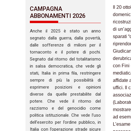
Il 20 ot
CAMPAGNA
domenica
ABBONAMENTI 2026
ricostruz
di un’agg
Anche il 2025 è stato un anno
sparati “
segnato dalla guerra, dalla povertà,
riprendon
dalle sofferenze di milioni per il
Giudican
tornaconto e il potere di pochi.
derubrica
Segnato dal ritorno del totalitarismo
con Fini
in salsa democratica, che vede gli
mediatic
stati, Italia in prima fila, restringere
sempre di più la possibilità di
affidate
esprimere posizioni e opinioni
uffici. I
diverse da quelle prestabilite dal
associaz
potere. Che vede il ritorno del
(Laborato
razzismo e del genocidio come
mostrare
politica istituzionale. Che vede l’uso
ad esemp
dell’esercito per l’ordine pubblico, in
L’esame a
Italia con l’operazione strade sicure