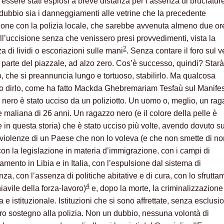
essere stati esplosi a breve distanza per l’assenza di bruciatur
 dubbio sia i danneggiamenti alle vetrine che la precedente
zione con la polizia locale, che sarebbe avvenuta almeno due or
ll’uccisione senza che venissero presi provvedimenti, vista la
2
 di lividi o escoriazioni sulle mani
. Senza contare il foro sul v
ra parte del piazzale, ad alzo zero. Cos’è successo, quindi? Star
, che si preannuncia lungo e tortuoso, stabilirlo. Ma qualcosa
 dirlo, come ha fatto Mackda Ghebremariam Tesfaù sul Manife
nero è stato ucciso da un poliziotto. Un uomo o, meglio, un ra
e maliana di 26 anni. Un ragazzo nero (e il colore della pelle è
e in questa storia) che è stato ucciso più volte, avendo dovuto s
 violenze di un Paese che non lo voleva (e che non smette di no
con la legislazione in materia d’immigrazione, con i campi di
mento in Libia e in Italia, con l’espulsione dal sistema di
za, con l’assenza di politiche abitative e di cura, con lo sfrutta
4
avile della forza-lavoro)
e, dopo la morte, la criminalizzazione
 e istituzionale. Istituzioni che si sono affrettate, senza esclusio
loro sostegno alla polizia. Non un dubbio, nessuna volontà di