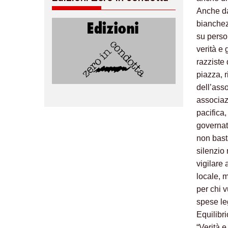
Anche da
bianchez
su perso
verità e 
razziste
piazza, r
dell’ass
associaz
pacifica
governat
non basta
silenzio 
vigilare
locale, 
per chi 
spese leg
Equilibr
“Verità e