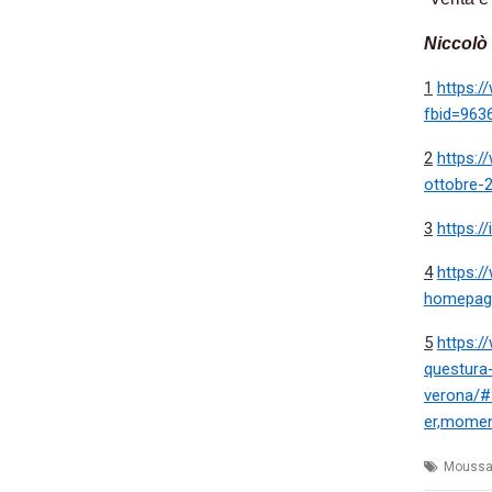
Niccolò 
1
https:
fbid=963
2
https:/
ottobre-
3
https:/
4
https:/
homepag
5
https:/
questura-
verona/
er,mome
Moussa 