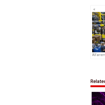
Navig
artico
All’arre
Relate