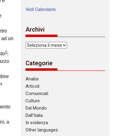
e e
Vedi Calendario
e
Archivi
etro
à ad un
Archivi
3
sto
:
gazzo
Categorie
ubire
Analisi
n
Articoli
Comunicati
Culture
mento
Dal Mondo
Dall’Italia
ni, a
In evidenza
Other languages