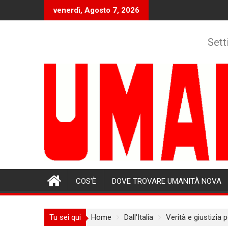
Skip
venerdì, Agosto 7, 2026
to
content
Sett
COS’È
DOVE TROVARE UMANITÀ NOVA
Tu sei qui
Home
Dall'Italia
Verità e giustizia