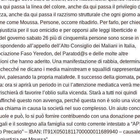
 qui passa la linea del colore, anche da qui passa il privilegio 
za, anche da qui passa il razzismo strutturale che ogni giorno 
ne come Moussa. Persone, occorre ribadirlo. Per farlo, per chie
giustizia per il suo omicidio e per opporsi alle leggi liberticide e
 del governo sabato 26 più di cinquemila persone sono scese in
ispondendo all’appello dell’Alto Consiglio dei Maliani in Italia,
ociazione Faso Yeredon, del Paratod@s e delle molte altre
ioni che hanno aderito. Una manifestazione di rabbia, determi
, checché ne dicano i media mainstream e squallidi rappresentan
ivi, palesando la propria malafede. Il successo della giornata, p
: ora si aprirà un periodo in cui l’attenzione mediatica verrà me
rischierà di favorire l’oblio sulla vicenda. Starà a tutti noi quindi
 affinché questo non avvenga, perché questa non è solo una vic
ma chiama in causa la società nel suo complesso. Un aiuto conc
vuole e può, lo si può fornire contribuendo con una donazione pe
ali e il sostegno alla famiglia sul conto corrente intestato a “A
io Precario” – IBAN: IT91X0501811700000011689940 – causale
 giustizia per Moussa”.