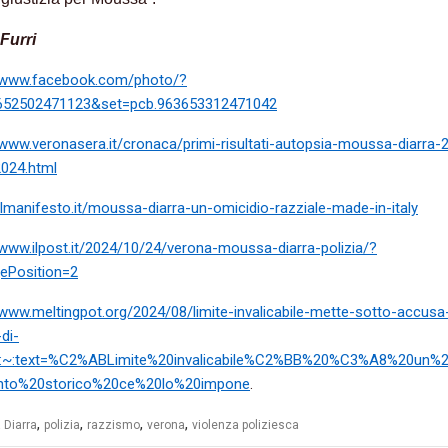
Furri
//www.facebook.com/photo/?
652502471123&set=pcb.963653312471042
/www.veronasera.it/cronaca/primi-risultati-autopsia-moussa-diarra-
2024.html
/ilmanifesto.it/moussa-diarra-un-omicidio-razziale-made-in-italy
/www.ilpost.it/2024/10/24/verona-moussa-diarra-polizia/?
ePosition=2
/www.meltingpot.org/2024/08/limite-invalicabile-mette-sotto-accusa-
di-
#:~:text=%C2%ABLimite%20invalicabile%C2%BB%20%C3%A8%20un%2
nto%20storico%20ce%20lo%20impone
.
,
,
,
,
Diarra
polizia
razzismo
verona
violenza poliziesca