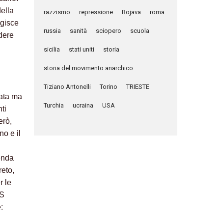
della
razzismo
repressione
Rojava
roma
agisce
russia
sanità
sciopero
scuola
dere
sicilia
stati uniti
storia
storia del movimento anarchico
Tiziano Antonelli
Torino
TRIESTE
nata ma
Turchia
ucraina
USA
ti
erò,
no e il
enda
reto,
r le
PS
: