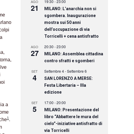
19:30
-
23:00
AGO
21
MILANO: L’anarchia non si
ime
sgombera. Inaugurazione
arlano
mostra sui 50 anni
dell’occupazione di via
colpi
Torricelli + cena antisfratto
ia
20:30
-
23:00
AGO
27
sa,
MILANO: Assemblea cittadina
torna,
contro sfratti e sgomberi
olve
Settembre 4
-
Settembre 6
SET
i
4
SAN LORENZO A MERSE:
uoi
Festa Libertaria – IIIa
edizione
17:00
-
20:00
SET
ia a
5
MILANO: Presentazione del
 come
libro “Abbattere le mura del
1
iche
.
cielo”-iniziative antisfratto di
on
via Torricelli