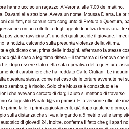
tobre hanno ucciso un ragazzo. A Verona, alle 7.00 del mattino,
. Davanti alla stazione. Aveva un nome, Moussa Diarra. Le pr
ioni dei fatti, nel comunicato congiunto di Pretura e Questura, p
ressione con un coltello a degli agenti di polizia ferroviaria, tre 
da posizione ravvicinata”, uno dei quali uccide il giovane. I med
o la notizia, calcando sulla presunta violenza della vittima.
te e giudicato che, prima delle indagini, affermano la stessa co
ndo già il caso a legittima difesa – il fantasma di Genova che ri
 che, dopo essere stato nella sala operativa della questura, ass
amente il carabiniere che ha freddato Carlo Giuliani. Le indagin
 alla questura stessa, come nel caso delle torture avvenute nei s
l caso sembra già risolto. Solo che Moussa è conosciuto e le
ioni che avevano cercato di dargli aiuto si mettono di traverso
rio Autogestito Paratod@s in primis). E la versione ufficiale iniz
 le prime falle, i primi aggiustamenti, già dopo qualche giorno,
io sulla distanza che si va allargando a 5 metri o sulle tempist
utoptico di giovedì 24, inoltre, conferma il fatto che gli spari n