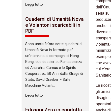
comprend
Leggi tutto
dall’Onu
seria sul
Quaderni di Umanità Nova
producen
e Volantoni scaricabili in
anche, r
PDF
diverse s
esaspera
Sono usciti fin’ora sette quaderni di
violenta 
Umanità Nova in formato pdf:
minimizz
un’intervista ai compagni di Hong
esempio,
Kong, due dossier su Fantascienza
che avev
ed Anarchia, Camus e lo Spirito
cui c’er
Cooperativo, 50 Anni dalla Strage di
Sanitari
Stato, David Graeber – Sulle
Macchine Volanti…
Le ricos
gli amic
Leggi tutto
disagio 
operator
Edizioni Zero in condotta
anche di