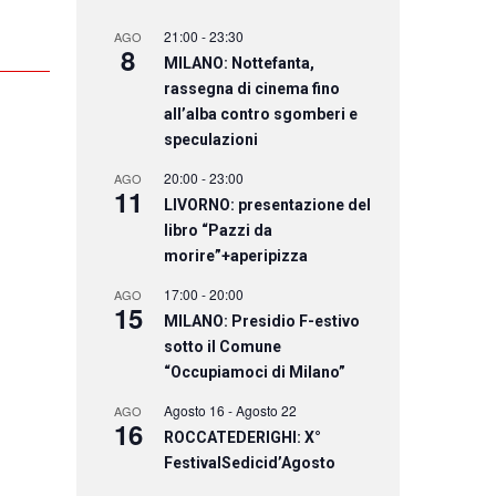
21:00
-
23:30
AGO
8
MILANO: Nottefanta,
rassegna di cinema fino
all’alba contro sgomberi e
speculazioni
20:00
-
23:00
AGO
11
LIVORNO: presentazione del
libro “Pazzi da
morire”+aperipizza
17:00
-
20:00
AGO
15
MILANO: Presidio F-estivo
sotto il Comune
“Occupiamoci di Milano”
Agosto 16
-
Agosto 22
AGO
16
ROCCATEDERIGHI: X°
FestivalSedicid’Agosto