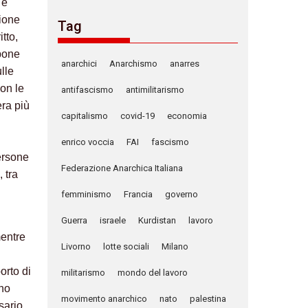
 e
ione
Tag
tto,
 pone
anarchici
Anarchismo
anarres
lle
con le
antifascismo
antimilitarismo
era più
capitalismo
covid-19
economia
enrico voccia
FAI
fascismo
ersone
Federazione Anarchica Italiana
 tra
femminismo
Francia
governo
Guerra
israele
Kurdistan
lavoro
mentre
Livorno
lotte sociali
Milano
orto di
militarismo
mondo del lavoro
gno
movimento anarchico
nato
palestina
sario.