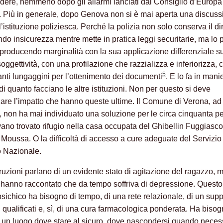
ere, nemmeno dopo gli allarmi lanciati dal Consiglio d’Europa
. Più in generale, dopo Genova non si è mai aperta una discuss
l’istituzione poliziesca. Perché la polizia non solo conserva il diri
do insicurezza mentre mette in pratica leggi securitarie, ma lo
iproducendo marginalità con la sua applicazione differenziale su
oggettività, con una profilazione che razzializza e inferiorizza, 
5
nti lungaggini per l’ottenimento dei documenti
. E lo fa in mani
di quanto facciano le altre istituzioni. Non per questo si deve
are l’impatto che hanno queste ultime. Il Comune di Verona, ad
 non ha mai individuato una soluzione per le circa cinquanta p
ano trovato rifugio nella casa occupata del Ghibellin Fuggiasco,
a Moussa. O la difficoltà di accesso a cure adeguate del Servizio
o Nazionale.
truzioni parlano di un evidente stato di agitazione del ragazzo, 
i hanno raccontato che da tempo soffriva di depressione. Questo
psichico ha bisogno di tempo, di una rete relazionale, di un supp
i qualificati e, sì, di una cura farmacologica ponderata. Ha biso
 un luogo dove stare al sicuro, dove nascondersi quando neces