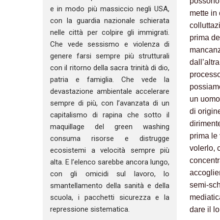
possono 
e in modo più massiccio negli USA,
mette in
con la guardia nazionale schierata
collutta
nelle città per colpire gli immigrati.
prima de
Che vede sessismo e violenza di
mancanza
genere farsi sempre più strutturali
dall’alt
con il ritorno della sacra trinità di dio,
processo
patria e famiglia. Che vede la
possiamo
devastazione ambientale accelerare
un uomo 
sempre di più, con l’avanzata di un
di origin
capitalismo di rapina che sotto il
diriment
maquillage del green washing
prima le
consuma risorse e distrugge
volerlo, 
ecosistemi a velocità sempre più
concentra
alta. E l’elenco sarebbe ancora lungo,
accoglien
con gli omicidi sul lavoro, lo
semi-schi
smantellamento della sanità e della
mediatica
scuola, i pacchetti sicurezza e la
repressione sistematica.
dare il 