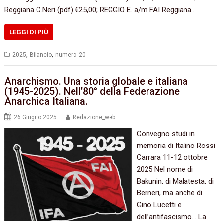
Reggiana C.Neri (pdf) €25,00; REGGIO E. a/m FAI Reggiana…
LEGGI DI PIÙ
,
,
2025
Bilancio
numero_20
Anarchismo. Una storia globale e italiana
(1945-2025). Nell’80° della Federazione
Anarchica Italiana.
26 Giugno 2025
Redazione_web
Convegno studi in
memoria di Italino Rossi
Carrara 11-12 ottobre
2025 Nel nome di
Bakunin, di Malatesta, di
Berneri, ma anche di
Gino Lucetti e
dell’antifascismo… La