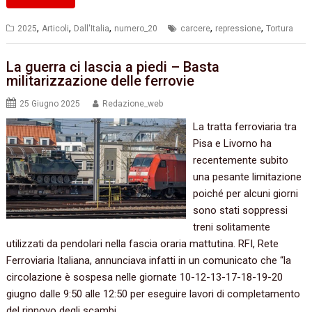
,
,
,
,
,
2025
Articoli
Dall'Italia
numero_20
carcere
repressione
Tortura
La guerra ci lascia a piedi – Basta
militarizzazione delle ferrovie
25 Giugno 2025
Redazione_web
La tratta ferroviaria tra
Pisa e Livorno ha
recentemente subito
una pesante limitazione
poiché per alcuni giorni
sono stati soppressi
treni solitamente
utilizzati da pendolari nella fascia oraria mattutina. RFI, Rete
Ferroviaria Italiana, annunciava infatti in un comunicato che “la
circolazione è sospesa nelle giornate 10-12-13-17-18-19-20
giugno dalle 9:50 alle 12:50 per eseguire lavori di completamento
del rinnovo degli scambi…