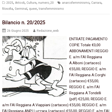
,
,
,
,
,
2025
Articoli
Culture
numero_20
anarcofemminismo
Carrara
,
,
,
filosofia
Germinal
queer
transfemminismo
Bilancio n. 20/2025
26 Giugno 2025
Redazione_web
ENTRATE PAGAMENTO
COPIE Totale €0,00
ABBONAMENTI REGGIO
E. a/m FAI Reggiana
A.Alboni (cartaceo)
€55,00; REGGIO E. a/m
FAI Reggiana A.Corghi
(cartaceo) €55,00;
REGGIO E. a/m FAI
Reggiana A.Tondelli
(pdf) €25,00; REGGIO E.
a/m FAI Reggiana A.Viappiani (cartaceo) €55,00; REGGIO E. a/m
FAI Reggiana ANPI Luzzara (cartaceo) €55,00; REGGIO E. a/m FAI