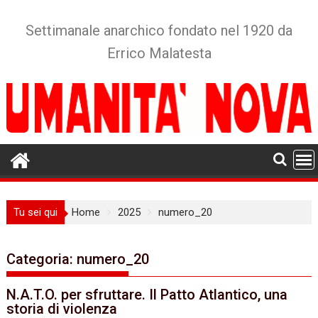
Skip
to
Settimanale anarchico fondato nel 1920 da
content
Errico Malatesta
Tu sei qui
Home
2025
numero_20
Categoria:
numero_20
N.A.T.O. per sfruttare. Il Patto Atlantico, una
storia di violenza