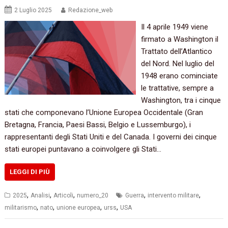
2 Luglio 2025
Redazione_web
Il 4 aprile 1949 viene
firmato a Washington il
Trattato dell’Atlantico
del Nord. Nel luglio del
1948 erano cominciate
le trattative, sempre a
Washington, tra i cinque
stati che componevano l’Unione Europea Occidentale (Gran
Bretagna, Francia, Paesi Bassi, Belgio e Lussemburgo), i
rappresentanti degli Stati Uniti e del Canada. I governi dei cinque
stati europei puntavano a coinvolgere gli Stati…
LEGGI DI PIÙ
,
,
,
,
,
2025
Analisi
Articoli
numero_20
Guerra
intervento militare
,
,
,
,
militarismo
nato
unione europea
urss
USA