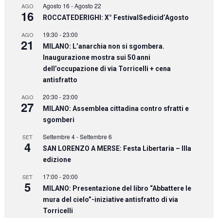
Agosto 16
-
Agosto 22
AGO
16
ROCCATEDERIGHI: X° FestivalSedicid’Agosto
19:30
-
23:00
AGO
21
MILANO: L’anarchia non si sgombera.
Inaugurazione mostra sui 50 anni
dell’occupazione di via Torricelli + cena
antisfratto
20:30
-
23:00
AGO
27
MILANO: Assemblea cittadina contro sfratti e
sgomberi
Settembre 4
-
Settembre 6
SET
4
SAN LORENZO A MERSE: Festa Libertaria – IIIa
edizione
17:00
-
20:00
SET
5
MILANO: Presentazione del libro “Abbattere le
mura del cielo”-iniziative antisfratto di via
Torricelli