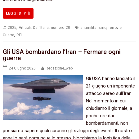
LEGGI DI PIÙ
,
,
,
,
,
2025
Articoli
Dall'Italia
numero_20
antimilitarismo
ferrovie
,
Guerra
RFI
Gli USA bombardano l’Iran – Fermare ogni
guerra
24 Giugno 2025
Redazione_web
Gli USA hanno lanciato il
21 giugno un imponente
attacco aereo sull’Iran.
Nel momento in cui
chiudiamo il giornale, a
poche ore dai
bombardamenti, non
possiamo sapere quali saranno gli sviluppi degli eventi. Il nostro
appello sarà comunque lo stesso, blocchiamo la logistica della