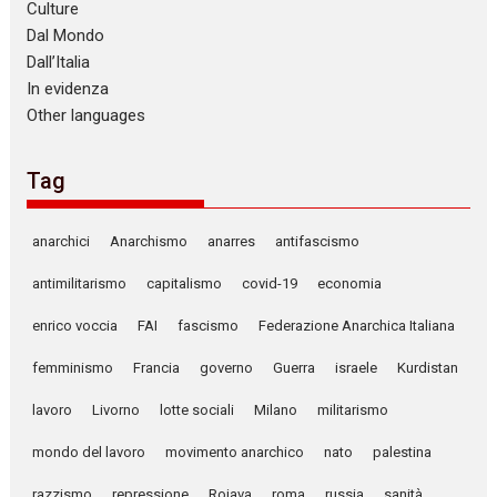
Culture
Dal Mondo
Dall’Italia
In evidenza
Other languages
Tag
anarchici
Anarchismo
anarres
antifascismo
antimilitarismo
capitalismo
covid-19
economia
enrico voccia
FAI
fascismo
Federazione Anarchica Italiana
femminismo
Francia
governo
Guerra
israele
Kurdistan
lavoro
Livorno
lotte sociali
Milano
militarismo
mondo del lavoro
movimento anarchico
nato
palestina
razzismo
repressione
Rojava
roma
russia
sanità