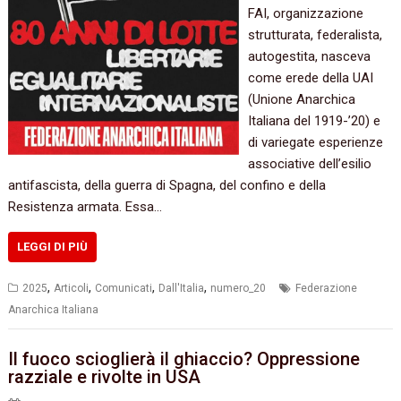
FAI, organizzazione
strutturata, federalista,
autogestita, nasceva
come erede della UAI
(Unione Anarchica
Italiana del 1919-’20) e
di variegate esperienze
associative dell’esilio
antifascista, della guerra di Spagna, del confino e della
Resistenza armata. Essa…
LEGGI DI PIÙ
,
,
,
,
2025
Articoli
Comunicati
Dall'Italia
numero_20
Federazione
Anarchica Italiana
Il fuoco scioglierà il ghiaccio? Oppressione
razziale e rivolte in USA