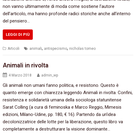
non vanno ultimamente di moda come sostiene l’autore
dell’articolo, ma hanno profonde radici storiche anche all’interno
del pensiero…
LEGGI DI PIÙ
,
,
Articoli
animali
antispecismo
nicholas tomeo
Animali in rivolta
4 Marzo 2018
admin_wp
Gli animali non umani fanno politica, e resistono. Questo è
quanto emerge con chiarezza leggendo Animali in rivolta. Confini,
resistenza e solidarietà umana della sociologa statunitense
Sarat Colling (a cura di feminoska e Marco Reggio, Mimesis
edizioni, Milano-Udine, pp. 180, € 16). Partendo da un’idea
decolonizzatrice delle lotte per la liberazione, questo libro va
completamente a destrutturare la visione dominante…