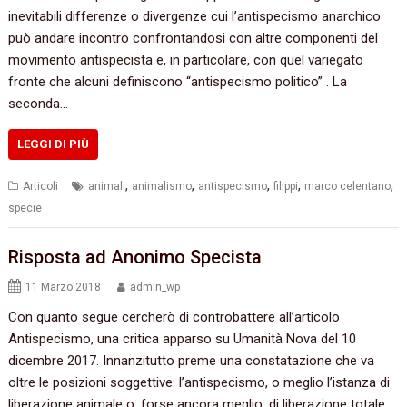
inevitabili differenze o divergenze cui l’antispecismo anarchico
può andare incontro confrontandosi con altre componenti del
movimento antispecista e, in particolare, con quel variegato
fronte che alcuni definiscono “antispecismo politico” . La
seconda…
LEGGI DI PIÙ
,
,
,
,
,
Articoli
animali
animalismo
antispecismo
filippi
marco celentano
specie
Risposta ad Anonimo Specista
11 Marzo 2018
admin_wp
Con quanto segue cercherò di controbattere all’articolo
Antispecismo, una critica apparso su Umanità Nova del 10
dicembre 2017. Innanzitutto preme una constatazione che va
oltre le posizioni soggettive: l’antispecismo, o meglio l’istanza di
liberazione animale o, forse ancora meglio, di liberazione totale,