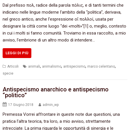
Dal prefisso πολ, radice della parola πόλις, e di tanti termini che
indicano nelle lingue moderne l’ambito della “politica”, derivava,
nel greco antico, anche l’espressione οἵ πολλοί, usata per
designare la città come luogo “dei «molti»”[1] o, meglio, contesto
in cui i molti si fanno comunità. Troviamo in essa raccolto, a mio
avviso, l’embrione di un altro modo di intendere…
LEGGI DI PIÙ
,
,
,
,
Articoli
animali
animalismo
antispecismo
marco celentano
specie
Antispecismo anarchico e antispecismo
“politico”
17 Giugno 2018
admin_wp
Premessa Vorrei affrontare in queste note due questioni, una
pratica l’altra teorica, tra loro, a mio avviso, strettamente
intrecciate. La prima riguarda le opportunità di sinergia e le