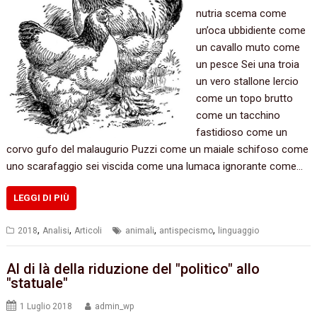
nutria scema come
un’oca ubbidiente come
un cavallo muto come
un pesce Sei una troia
un vero stallone lercio
come un topo brutto
come un tacchino
fastidioso come un
corvo gufo del malaugurio Puzzi come un maiale schifoso come
uno scarafaggio sei viscida come una lumaca ignorante come…
LEGGI DI PIÙ
,
,
,
,
2018
Analisi
Articoli
animali
antispecismo
linguaggio
Al di là della riduzione del "politico" allo
"statuale"
1 Luglio 2018
admin_wp