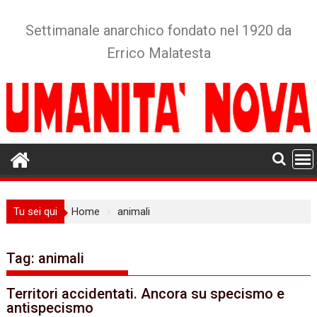
Skip
to
Settimanale anarchico fondato nel 1920 da
content
Errico Malatesta
Tu sei qui
Home
animali
Tag:
animali
Territori accidentati. Ancora su specismo e
antispecismo