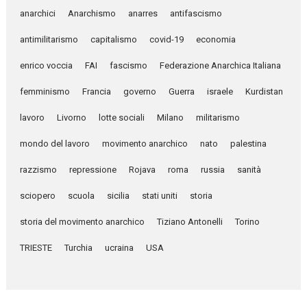
anarchici
Anarchismo
anarres
antifascismo
antimilitarismo
capitalismo
covid-19
economia
enrico voccia
FAI
fascismo
Federazione Anarchica Italiana
femminismo
Francia
governo
Guerra
israele
Kurdistan
lavoro
Livorno
lotte sociali
Milano
militarismo
mondo del lavoro
movimento anarchico
nato
palestina
razzismo
repressione
Rojava
roma
russia
sanità
sciopero
scuola
sicilia
stati uniti
storia
storia del movimento anarchico
Tiziano Antonelli
Torino
TRIESTE
Turchia
ucraina
USA