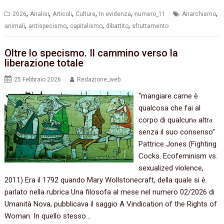
,
,
,
,
,
,
2026
Analisi
Articoli
Culture
In evidenza
numero_11
Anarchismo
,
,
,
,
animali
antispecismo
capitalismo
dibattito
sfruttamento
Oltre lo specismo. Il cammino verso la
liberazione totale
25 Febbraio 2026
Redazione_web
“mangiare carne è
qualcosa che fai al
corpo di qualcunǝ altrǝ
senza il suo consenso”
Pattrice Jones (Fighting
Cocks. Ecofeminism vs.
sexualized violence,
2011) Era il 1792 quando Mary Wollstonecraft, della quale si è
parlato nella rubrica Una filosofa al mese nel numero 02/2026 di
Umanità Nova, pubblicava il saggio A Vindication of the Rights of
Woman. In quello stesso…