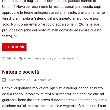
Prendo spunto dagli articoli comparsi su passati numeri di
Umanità Nova per esprimere le mie personali perplessità sugli
approcci e le teorie antispeciste ed animaliste, che ultimamente
van di gran moda all’interno del movimento anarchico, e non
solo. Non commenterò l’articolo apparso nel n. 26, né le sue
provocazioni (che del resto mi han convinto ad inviare questo
testo), più…
LEGGI DI PIÙ
,
,
Articoli
Anarchismo
animali
antispecismo
Natura e società
3 Dicembre 2017
admin_wp
Uomini di grandissimo valore, igienisti e biologi, hanno studiato
così a fondo i problemi relativi all’alimentazione abituale che mi
guarderei bene dal dare prova d’incompetenza esprimendo la mia
opinione sull’alimentazione animale e vegetale. A ciascuno il suo