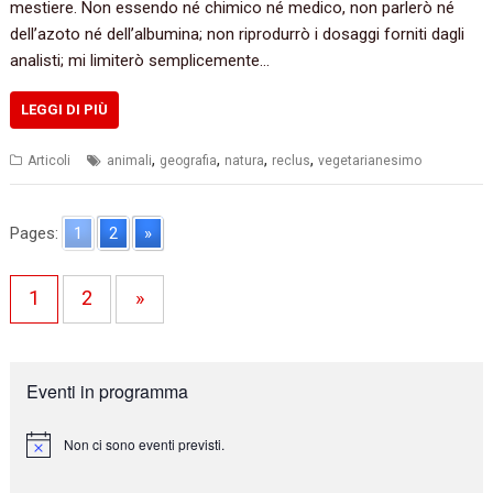
mestiere. Non essendo né chimico né medico, non parlerò né
dell’azoto né dell’albumina; non riprodurrò i dosaggi forniti dagli
analisti; mi limiterò semplicemente…
LEGGI DI PIÙ
,
,
,
,
Articoli
animali
geografia
natura
reclus
vegetarianesimo
Pages:
1
2
»
1
2
»
Eventi in programma
Non ci sono eventi previsti.
N
o
t