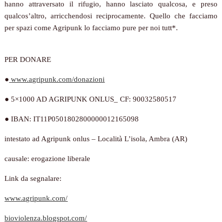
hanno attraversato il rifugio, hanno lasciato qualcosa, e preso
qualcos’altro, arricchendosi reciprocamente. Quello che facciamo
per spazi come Agripunk lo facciamo pure per noi tutt*.
PER DONARE
●
www.agripunk.com/donazioni
●
5×1000 AD AGRIPUNK ONLUS_ CF: 90032580517
●
IBAN: IT11P0501802800000012165098
intestato ad Agripunk onlus – Località L’isola, Ambra (AR)
causale: erogazione liberale
Link da segnalare:
www
.
agripunk
.
com
/
bioviolenza
.
blogspot
.
com
/