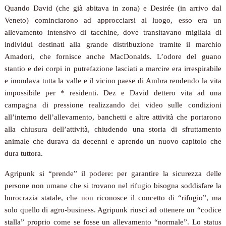
Quando David (che già abitava in zona) e Desirée (in arrivo dal
Veneto) cominciarono ad approcciarsi al luogo, esso era un
allevamento intensivo di tacchine, dove transitavano migliaia di
individui destinati alla grande distribuzione tramite il marchio
Amadori, che fornisce anche MacDonalds. L’odore del guano
stantio e dei corpi in putrefazione lasciati a marcire era irrespirabile
e inondava tutta la valle e il vicino paese di Ambra rendendo la vita
impossibile per * residenti. Dez e David dettero vita ad una
campagna di pressione realizzando dei video sulle condizioni
all’interno dell’allevamento, banchetti e altre attività che portarono
alla chiusura dell’attività, chiudendo una storia di sfruttamento
animale che durava da decenni e aprendo un nuovo capitolo che
dura tuttora.
Agripunk si “prende” il podere
: per garantire la sicurezza delle
persone non umane che si trovano nel rifugio bisogna soddisfare la
burocrazia statale, che non riconosce il concetto di “rifugio”, ma
solo quello di agro-business. Agripunk riuscì ad ottenere un “codice
stalla” proprio come se fosse un allevamento “normale”. Lo status