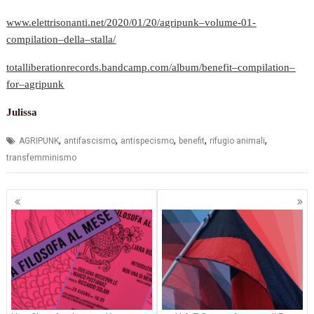
www
.
elettrisonanti
.
net
/2020/01/20/
agripunk
–
volume
-01-
compilation
–
della
–
stalla
/
totalliberationrecords
.
bandcamp
.
com
/
album
/
benefit
–
compilation
–
for
–
agripunk
Julissa
,
,
,
,
,
AGRIPUNK
antifascismo
antispecismo
benefit
rifugio animali
transfemminismo
Navigazione
articoli