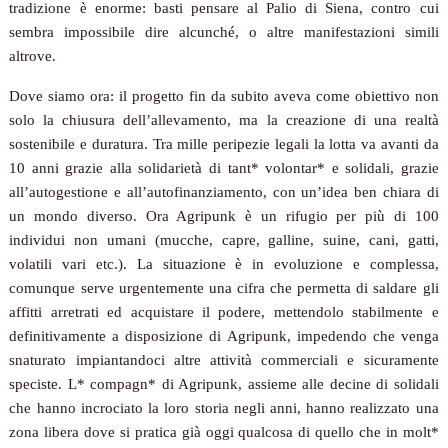
tradizione è enorme: basti pensare al Palio di Siena, contro cui
sembra impossibile dire alcunché, o altre manifestazioni simili
altrove.
Dove siamo ora: i
l progetto fin da subito aveva come obiettivo non
solo la chiusura dell’allevamento, ma la creazione di una realtà
sostenibile e duratura. Tra mille peripezie legali la lotta va avanti da
10 anni grazie alla solidarietà di tant* volontar* e solidali, grazie
all’autogestione e all’autofinanziamento, con un’idea ben chiara di
un mondo diverso. Ora Agripunk è un rifugio per più di 100
individui non umani (mucche, capre, galline, suine, cani, gatti,
volatili vari etc.). La situazione è in evoluzione e complessa,
comunque serve urgentemente una cifra che permetta di saldare gli
affitti arretrati ed acquistare il podere, mettendolo stabilmente e
definitivamente a disposizione di Agripunk, impedendo che venga
snaturato impiantandoci altre attività commerciali e sicuramente
speciste. L* compagn* di Agripunk, assieme alle decine di solidali
che hanno incrociato la loro storia negli anni, hanno realizzato una
zona libera dove si pratica già oggi qualcosa di quello che in molt*