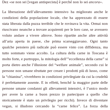
Dez
«
se non sei [vegan antispecista] è perché non lo sei
ancora
»
.
La liberazione dell’allevamento intensivo ha migliorato anche le
condizioni della popolazione locale, che ha apprezzato di essere
stata liberata dalla puzza terribile che le rovinava la vita. Ormai non
riuscivano neanche a trovare acquirenti per le loro case, se avessero
voluto andare a vivere altrove. Sono ripartite anche altre attività
all’aria aperta in paese, che prima scarseggiavano. Ogni tanto
qualche pensiero più radicale può essere visto con diffidenza, ma
tutto sommato viene accolto. La cultura della carne in Toscana è
molto forte, e purtroppo, la mitologia dell’”eccellenza della carne” si
porta dietro anche l’illusione del “welfare animale”, secondo cui le
persone non umane sfruttate per creare i prodotti più di lusso, come
la “chianina”, vivrebbero in condizioni privilegiate da cui la crudeltà
è perfettamente assente. E in effetti, benché la maggior parte delle
persone umane condanni gli allevamenti intensivi, è l’unico modo
per avere la carne a buon prezzo (e partecipare a quello che
storicamente è stato un privilegio per ricchi). Invece di diventare
vegan, si illudono cercando la “carne felice”. La forza della