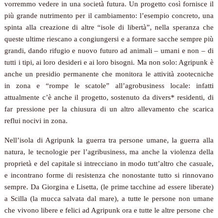
vorremmo vedere in una società futura. Un progetto così fornisce il
più grande nutrimento per il cambiamento: l’esempio concreto, una
spinta alla creazione di altre “isole di libertà”, nella speranza che
queste ultime riescano a congiungersi e a formare sacche sempre più
grandi, dando rifugio e nuovo futuro ad animali – umani e non – di
tutti i tipi, ai loro desideri e ai loro bisogni. Ma non solo: Agripunk è
anche un presidio permanente che monitora le attività zootecniche
in zona e “rompe le scatole” all’agrobusiness locale: infatti
attualmente c’è anche il progetto, sostenuto da divers* residenti, di
far pressione per la chiusura di un altro allevamento che scarica
reflui nocivi in zona.
Nell’isola di Agripunk la guerra tra persone umane, la guerra alla
natura, le tecnologie per l’agribusiness, ma anche la violenza della
proprietà e del capitale si intrecciano in modo tutt’altro che casuale,
e incontrano forme di resistenza che nonostante tutto si rinnovano
sempre. Da Giorgina e Lisetta, (le prime tacchine ad essere liberate)
a Scilla (la mucca salvata dal mare), a tutte le persone non umane
che vivono libere e felici ad Agripunk ora e tutte le altre persone che