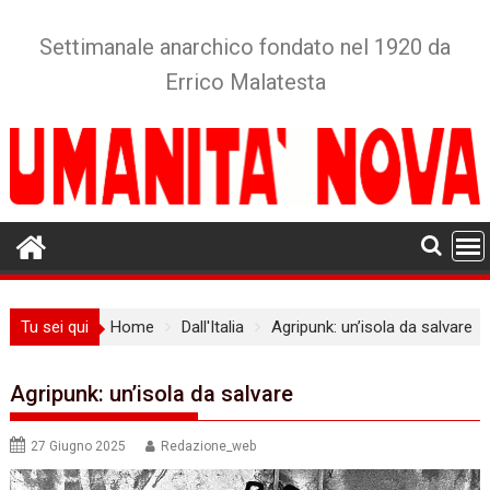
Skip
to
Settimanale anarchico fondato nel 1920 da
content
Errico Malatesta
Tu sei qui
Home
Dall'Italia
Agripunk: un’isola da salvare
Agripunk: un’isola da salvare
27 Giugno 2025
Redazione_web