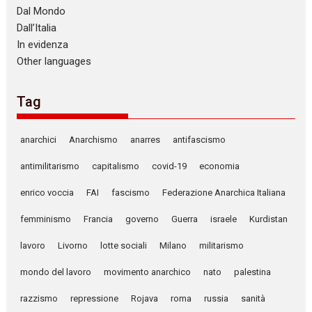
Dal Mondo
Dall’Italia
In evidenza
Other languages
Tag
anarchici
Anarchismo
anarres
antifascismo
antimilitarismo
capitalismo
covid-19
economia
enrico voccia
FAI
fascismo
Federazione Anarchica Italiana
femminismo
Francia
governo
Guerra
israele
Kurdistan
lavoro
Livorno
lotte sociali
Milano
militarismo
mondo del lavoro
movimento anarchico
nato
palestina
razzismo
repressione
Rojava
roma
russia
sanità