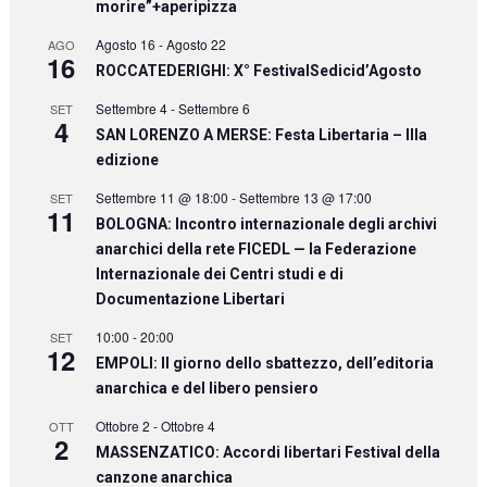
morire”+aperipizza
Agosto 16
-
Agosto 22
AGO
16
ROCCATEDERIGHI: X° FestivalSedicid’Agosto
Settembre 4
-
Settembre 6
SET
4
SAN LORENZO A MERSE: Festa Libertaria – IIIa
edizione
Settembre 11 @ 18:00
-
Settembre 13 @ 17:00
SET
11
BOLOGNA: Incontro internazionale degli archivi
anarchici della rete FICEDL — la Federazione
Internazionale dei Centri studi e di
Documentazione Libertari
10:00
-
20:00
SET
12
EMPOLI: Il giorno dello sbattezzo, dell’editoria
anarchica e del libero pensiero
Ottobre 2
-
Ottobre 4
OTT
2
MASSENZATICO: Accordi libertari Festival della
canzone anarchica