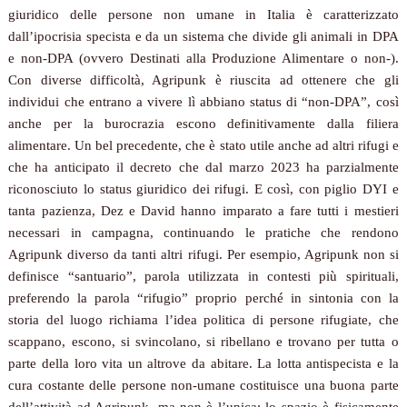
giuridico delle persone non umane in Italia è caratterizzato
dall’ipocrisia specista e da un sistema che divide gli animali in DPA
e non-DPA (ovvero Destinati alla Produzione Alimentare o non-).
Con diverse difficoltà, Agripunk è riuscita ad ottenere che gli
individui che entrano a vivere lì abbiano status di “non-DPA”, così
anche per la burocrazia escono definitivamente dalla filiera
alimentare. Un bel precedente, che è stato utile anche ad altri rifugi e
che ha anticipato il decreto che dal marzo 2023 ha parzialmente
riconosciuto lo status giuridico dei rifugi. E così, con piglio DYI e
tanta pazienza, Dez e David hanno imparato a fare tutti i mestieri
necessari in campagna, continuando le pratiche che rendono
Agripunk diverso da tanti altri rifugi. Per esempio, Agripunk non si
definisce “santuario”, parola utilizzata in contesti più spirituali,
preferendo la parola “rifugio” proprio perché in sintonia con la
storia del luogo richiama l’idea politica di persone rifugiate, che
scappano, escono, si svincolano, si ribellano e trovano per tutta o
parte della loro vita un altrove da abitare. La lotta antispecista e la
cura costante delle persone non-umane costituisce una buona parte