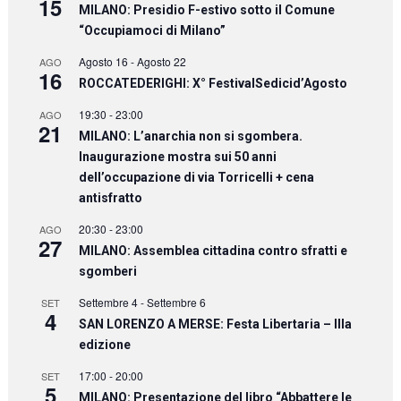
15
MILANO: Presidio F-estivo sotto il Comune
“Occupiamoci di Milano”
Agosto 16
-
Agosto 22
AGO
16
ROCCATEDERIGHI: X° FestivalSedicid’Agosto
19:30
-
23:00
AGO
21
MILANO: L’anarchia non si sgombera.
Inaugurazione mostra sui 50 anni
dell’occupazione di via Torricelli + cena
antisfratto
20:30
-
23:00
AGO
27
MILANO: Assemblea cittadina contro sfratti e
sgomberi
Settembre 4
-
Settembre 6
SET
4
SAN LORENZO A MERSE: Festa Libertaria – IIIa
edizione
17:00
-
20:00
SET
5
MILANO: Presentazione del libro “Abbattere le