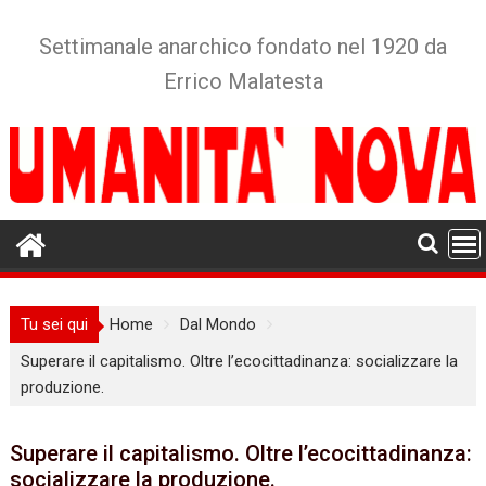
Skip
to
Settimanale anarchico fondato nel 1920 da
content
Errico Malatesta
Tu sei qui
Home
Dal Mondo
Superare il capitalismo. Oltre l’ecocittadinanza: socializzare la
produzione.
Superare il capitalismo. Oltre l’ecocittadinanza:
socializzare la produzione.