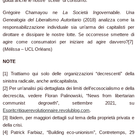
guida anche le nostre “scelte” di consumo.
Grégoire Chamayou ne
La Società Ingovernabile. Una
Genealogia del Liberalismo Autoritario
(2018) analizza come la
responsabilizzazione individuale sia un’arma dei capitalisti per
dirottare e dissipare le nostre lotte. Se occorresse smettere di
agire come consumatori per iniziare ad agire davvero?[7]
(
Mélissa
– UCL Orléans)
NOTE
[1] Trattiamo qui solo delle organizzazioni “decrescenti” della
sinistra radicale, anche anticapitalista.
[2] Per un’analisi più dettagliata dei limiti dell’ecosocialismo e della
decrescita, vedere Floran Palinowski, “News from libertarian
communist degrowth”, settembre 2021, su
Espritcritiquerevolutionnaire.revolublog.com
.
[3] Ibidem, per maggiori dettagli sul tema della proprietà privata e
della crisi.
[4] Patrick Farbiaz, “Building eco-unionism”, Contretemps, 29