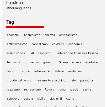
In evidenza
Other languages
Tag
anarchici
Anarchismo
anarres
antifascismo
antimilitarismo
capitalismo
covid-19
economia
enrico voccia
FAI
fascismo
Federazione Anarchica Italiana
femminismo
Francia
governo
Guerra
israele
Kurdistan
lavoro
Livorno
lotte sociali
Milano
militarismo
mondo del lavoro
movimento anarchico
nato
palestina
razzismo
repressione
Rojava
roma
russia
sanità
sciopero
scuola
sicilia
stati uniti
storia