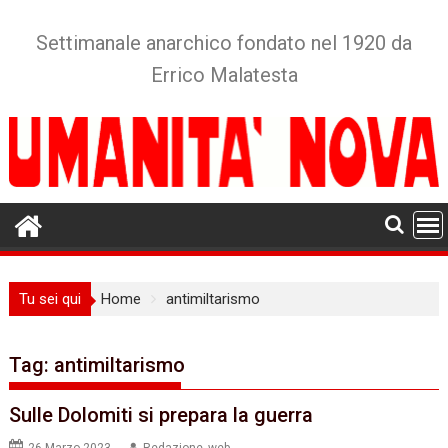
Skip
to
Settimanale anarchico fondato nel 1920 da
content
Errico Malatesta
Tu sei qui
Home
antimiltarismo
Tag:
antimiltarismo
Sulle Dolomiti si prepara la guerra