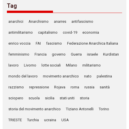
Tag
anarchici
Anarchismo
anarres
antifascismo
antimilitarismo
capitalismo
covid-19
economia
enrico voccia
FAI
fascismo
Federazione Anarchica Italiana
femminismo
Francia
governo
Guerra
israele
Kurdistan
lavoro
Livorno
lotte sociali
Milano
militarismo
mondo del lavoro
movimento anarchico
nato
palestina
razzismo
repressione
Rojava
roma
russia
sanità
sciopero
scuola
sicilia
stati uniti
storia
storia del movimento anarchico
Tiziano Antonelli
Torino
TRIESTE
Turchia
ucraina
USA