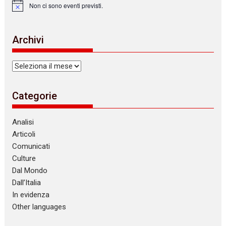
Non ci sono eventi previsti.
N
o
t
i
Archivi
c
e
Archivi
Categorie
Analisi
Articoli
Comunicati
Culture
Dal Mondo
Dall’Italia
In evidenza
Other languages