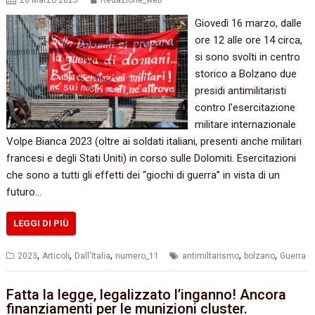
26 Marzo 2023
Redazione_web
Giovedì 16 marzo, dalle
ore 12 alle ore 14 circa,
si sono svolti in centro
storico a Bolzano due
presidi antimilitaristi
contro l’esercitazione
militare internazionale
Volpe Bianca 2023 (oltre ai soldati italiani, presenti anche militari
francesi e degli Stati Uniti) in corso sulle Dolomiti. Esercitazioni
che sono a tutti gli effetti dei “giochi di guerra” in vista di un
futuro…
LEGGI DI PIÙ
,
,
,
,
,
2023
Articoli
Dall'Italia
numero_11
antimiltarismo
bolzano
Guerra
Fatta la legge, legalizzato l’inganno! Ancora
finanziamenti per le munizioni cluster.