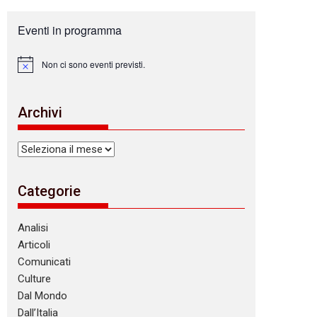
Eventi in programma
Non ci sono eventi previsti.
N
o
t
i
Archivi
c
e
Archivi
Categorie
Analisi
Articoli
Comunicati
Culture
Dal Mondo
Dall’Italia