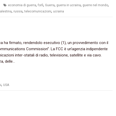
,
,
,
,
,
economia di guerra
forlì
Guerra
guerra in ucraina
guerre nel mondo
,
,
,
alestina
russia
telecomunicazioni
ucraina
 ha firmato,‭ ‬rendendolo esecutivo‭ (‬1‭)‬,‭ ‬un‭ ‬provvedimento con‭ ‬il
Communications Commission‭”‬.‭ ‬La FCC è un’agenzia indipendente
oni inter-statali di radio,‭ ‬televisione,‭ ‬satellite e via cavo.‭
,‭ ‬delle…
,
i
USA