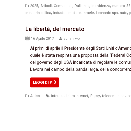
,
,
,
,
,
2025
Articoli
Comunicati
Dall'Italia
In evidenza
numero_33
,
,
,
,
,
industria bellica
industria militare
israele
Leonardo spa
nato
p
La libertà,‭ ‬del mercato
16 Aprile 2017
admin_wp
Ai primi di aprile il Presidente degli Stati Uniti d’America
quale è stata respinta una proposta della‭ “‬Federal 
del governo degli USA incaricata di regolare le comunicazi
‬Lavora nel campo della banda larga,‭ ‬della concorrenza
LEGGI DI PIÙ
,
,
,
Articoli
internet
l'altra internet
Pepsy
telecomunicazion