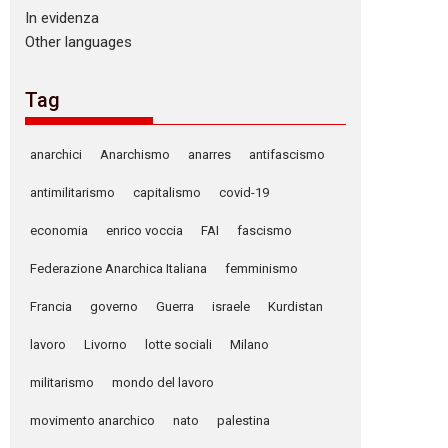
In evidenza
Other languages
Tag
anarchici
Anarchismo
anarres
antifascismo
antimilitarismo
capitalismo
covid-19
economia
enrico voccia
FAI
fascismo
Federazione Anarchica Italiana
femminismo
Francia
governo
Guerra
israele
Kurdistan
lavoro
Livorno
lotte sociali
Milano
militarismo
mondo del lavoro
movimento anarchico
nato
palestina