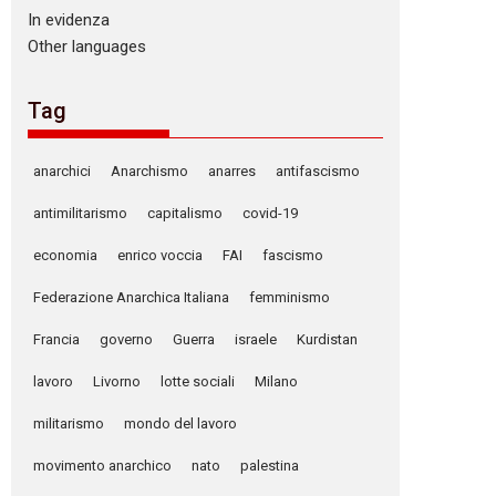
In evidenza
Other languages
Tag
anarchici
Anarchismo
anarres
antifascismo
antimilitarismo
capitalismo
covid-19
economia
enrico voccia
FAI
fascismo
Federazione Anarchica Italiana
femminismo
Francia
governo
Guerra
israele
Kurdistan
lavoro
Livorno
lotte sociali
Milano
militarismo
mondo del lavoro
movimento anarchico
nato
palestina