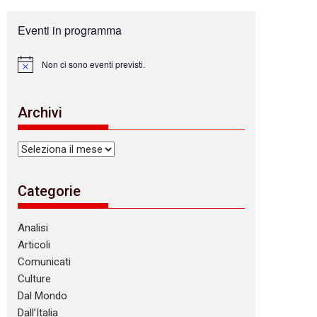
Eventi in programma
Non ci sono eventi previsti.
N
o
t
i
Archivi
c
e
Archivi
Categorie
Analisi
Articoli
Comunicati
Culture
Dal Mondo
Dall’Italia