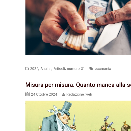
,
,
,
2024
Analisi
Articoli
numero_31
economia
Misura per misura. Quanto manca alla s
24 Ottobre 2024
Redazione_web