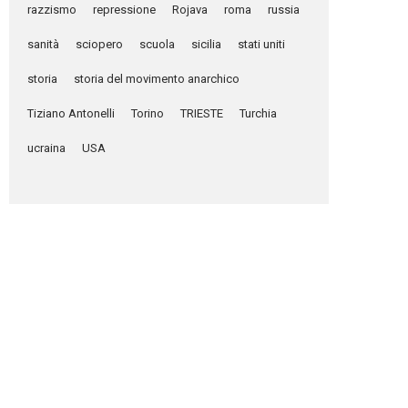
razzismo
repressione
Rojava
roma
russia
sanità
sciopero
scuola
sicilia
stati uniti
storia
storia del movimento anarchico
Tiziano Antonelli
Torino
TRIESTE
Turchia
ucraina
USA