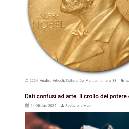
,
,
,
,
,
2024
Analisi
Articoli
Culture
Dal Mondo
numero_33
c
Dati confusi ad arte. Il crollo del potere 
24 Ottobre 2024
Redazione_web