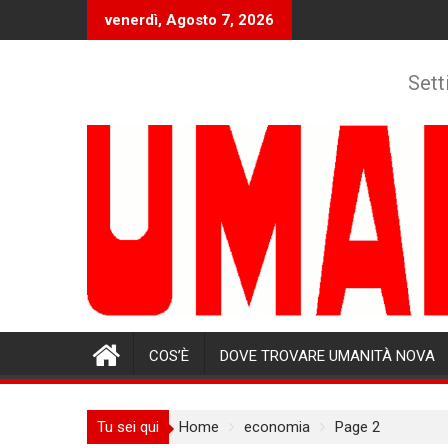
Skip
venerdì, Agosto 7, 2026
to
content
Sett
COS’È
DOVE TROVARE UMANITÀ NOVA
Tu sei qui
Home
economia
Page 2