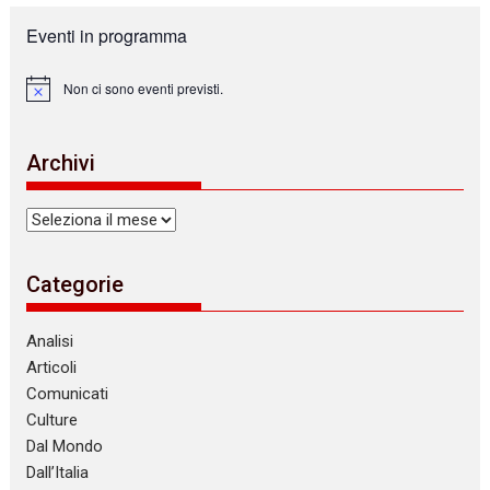
Eventi in programma
Non ci sono eventi previsti.
N
o
t
i
Archivi
c
e
Archivi
Categorie
Analisi
Articoli
Comunicati
Culture
Dal Mondo
Dall’Italia