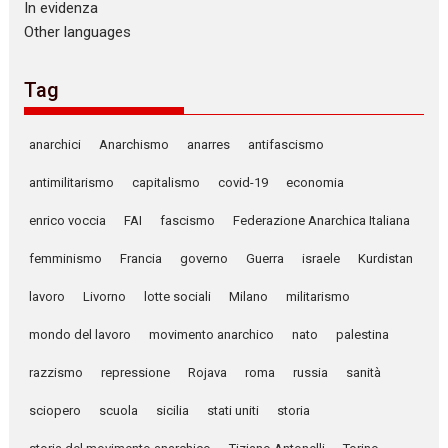
In evidenza
Other languages
Tag
anarchici
Anarchismo
anarres
antifascismo
antimilitarismo
capitalismo
covid-19
economia
enrico voccia
FAI
fascismo
Federazione Anarchica Italiana
femminismo
Francia
governo
Guerra
israele
Kurdistan
lavoro
Livorno
lotte sociali
Milano
militarismo
mondo del lavoro
movimento anarchico
nato
palestina
razzismo
repressione
Rojava
roma
russia
sanità
sciopero
scuola
sicilia
stati uniti
storia