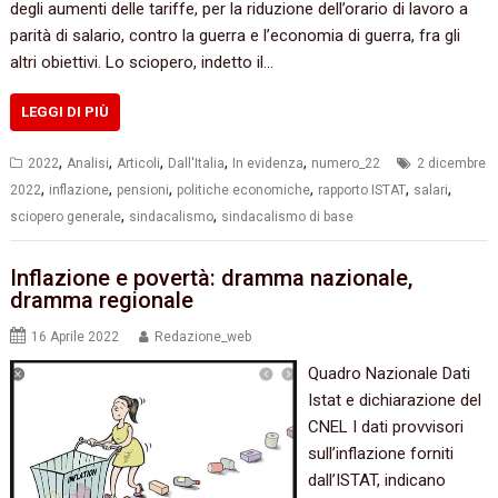
degli aumenti delle tariffe, per la riduzione dell’orario di lavoro a
parità di salario, contro la guerra e l’economia di guerra, fra gli
altri obiettivi. Lo sciopero, indetto il…
LEGGI DI PIÙ
,
,
,
,
,
2022
Analisi
Articoli
Dall'Italia
In evidenza
numero_22
2 dicembre
,
,
,
,
,
,
2022
inflazione
pensioni
politiche economiche
rapporto ISTAT
salari
,
,
sciopero generale
sindacalismo
sindacalismo di base
Inflazione e povertà: dramma nazionale,
dramma regionale
16 Aprile 2022
Redazione_web
Quadro Nazionale Dati
Istat e dichiarazione del
CNEL I dati provvisori
sull’inflazione forniti
dall’ISTAT, indicano