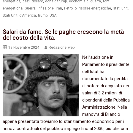
,
,
,
,
,
energetica
dazi
dollaro
donald trump
economia di guerra
fonti
,
,
,
,
,
,
,
energetiche
Guerra
inflazione
iran
Petrolio
risorse energetiche
stati uniti
,
,
Stati Uniti d'America
trump
USA
Salari da fame. Se le paghe crescono la metà
del costo della vita.
19 Novembre 2024
Redazione_web
Nell’audizione in
Parlamento il presidente
dell’Istat ha
documentato la perdita
di potere di acquisto dei
salari di 3,2 milioni di
dipendenti della Pubblica
Amministrazione. Nella
manovra di Bilancio
appena presentata troviamo lo stanziamento economico per i
rinnovi contrattuali del pubblico impiego fino al 2030, più che una