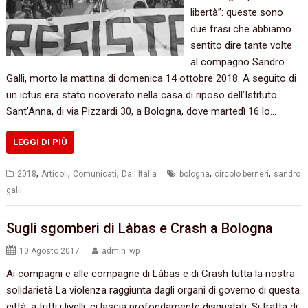
libertà”: queste sono
due frasi che abbiamo
sentito dire tante volte
al compagno Sandro
Galli, morto la mattina di domenica 14 ottobre 2018. A seguito di
un ictus era stato ricoverato nella casa di riposo dell’Istituto
Sant’Anna, di via Pizzardi 30, a Bologna, dove martedì 16 lo…
LEGGI DI PIÙ
,
,
,
,
,
2018
Articoli
Comunicati
Dall'Italia
bologna
circolo berneri
sandro
galli
Sugli sgomberi di Làbas e Crash a Bologna
10 Agosto 2017
admin_wp
Ai compagni e alle compagne di Làbas e di Crash tutta la nostra
solidarietà La violenza raggiunta dagli organi di governo di questa
città, a tutti i livelli, ci lascia profondamente disgustati. Si tratta di