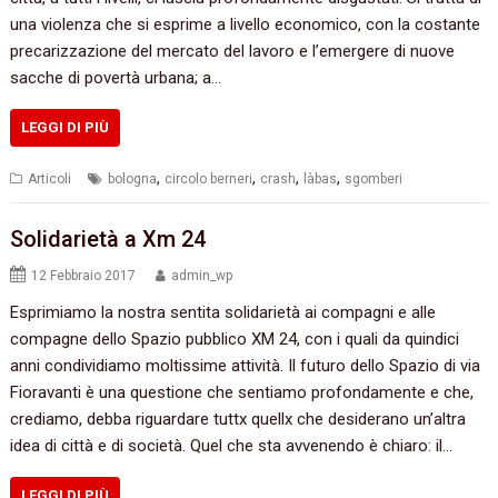
una violenza che si esprime a livello economico, con la costante
precarizzazione del mercato del lavoro e l’emergere di nuove
sacche di povertà urbana; a…
LEGGI DI PIÙ
,
,
,
,
Articoli
bologna
circolo berneri
crash
làbas
sgomberi
Solidarietà a Xm 24
12 Febbraio 2017
admin_wp
Esprimiamo la nostra sentita solidarietà ai compagni e alle
compagne dello Spazio pubblico XM 24, con i quali da quindici
anni condividiamo moltissime attività. Il futuro dello Spazio di via
Fioravanti è una questione che sentiamo profondamente e che,
crediamo, debba riguardare tuttx quellx che desiderano un’altra
idea di città e di società. Quel che sta avvenendo è chiaro: il…
LEGGI DI PIÙ