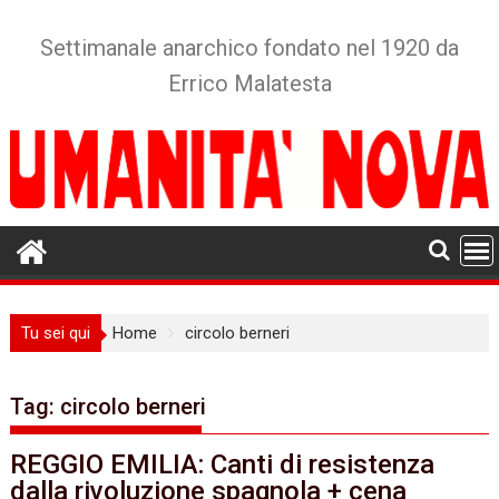
Skip
to
Settimanale anarchico fondato nel 1920 da
content
Errico Malatesta
Tu sei qui
Home
circolo berneri
Tag:
circolo berneri
REGGIO EMILIA: Canti di resistenza
dalla rivoluzione spagnola + cena