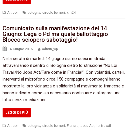
,
,
Articoli
bologna
circolo berneri
xm24
Comunicato sulla manifestazione del 14
Giugno: Lega o Pd ma quale ballottaggio
Blocco sciopero sabotaggio!
16 Giugno 2016
admin_wp
Nella serata di martedì 14 giugno siamo scesi in strada
attraversando il centro di Bologna dietro lo striscione “No Loi
Travail/No Jobs Act/Fare come in Francia!”. Con volantini, cartelli,
interventi al microfono circa 150 compagne e compagni hanno
mostrato la loro vicinanza e solidarietà al movimento francese e
hanno indicato come sia necessario continuare e allargare una
lotta senza mediazioni…
LEGGI DI PIÙ
,
,
,
,
Articoli
bologna
circolo berneri
Francia
Jobs Act
loi travail