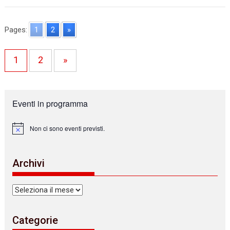
Pages:
1
2
»
1
2
»
Eventi in programma
Non ci sono eventi previsti.
N
o
t
i
Archivi
c
e
Archivi
Categorie