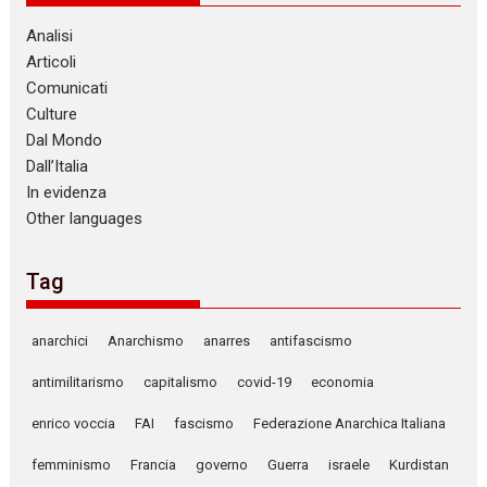
Analisi
Articoli
Comunicati
Culture
Dal Mondo
Dall’Italia
In evidenza
Other languages
Tag
anarchici
Anarchismo
anarres
antifascismo
antimilitarismo
capitalismo
covid-19
economia
enrico voccia
FAI
fascismo
Federazione Anarchica Italiana
femminismo
Francia
governo
Guerra
israele
Kurdistan